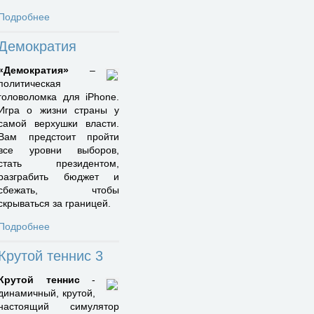
Подробнее
Демократия
«Демократия»
–
политическая
головоломка для iPhone.
Игра о жизни страны у
самой верхушки власти.
Вам предстоит пройти
все уровни выборов,
стать президентом,
разграбить бюджет и
сбежать, чтобы
скрываться за границей.
Подробнее
Крутой теннис 3
Крутой теннис
-
динамичный, крутой,
настоящий симулятор