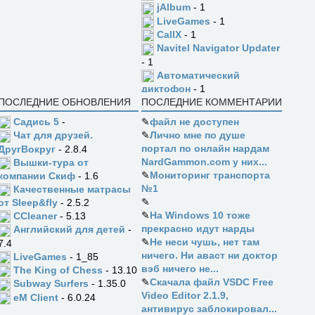
jAlbum
- 1
LiveGames
- 1
CallX
- 1
Navitel Navigator Updater
- 1
Автоматический
диктофон
- 1
ПОСЛЕДНИЕ ОБНОВЛЕНИЯ
ПОСЛЕДНИЕ КОММЕНТАРИИ
Садись 5
-
✎
файл не доступен
✎
Лично мне по душе
Чат для друзей.
портал по онлайн нардам
ДругВокруг
- 2.8.4
NardGammon.com у них...
Вышки-тура от
✎
Мониторинг транспорта
компании Скиф
- 1.6
№1
Качественные матрасы
✎
от Sleep&fly
- 2.5.2
✎
На Windows 10 тоже
CCleaner
- 5.13
прекрасно идут нарды
Английский для детей
-
✎
Не неси чушь, нет там
7.4
ничего. Ни аваст ни доктор
LiveGames
- 1_85
вэб ничего не...
The King of Chess
- 13.10
✎
Скачала файл VSDC Free
Subway Surfers
- 1.35.0
Video Editor 2.1.9,
eM Client
- 6.0.24
антивирус заблокировал...