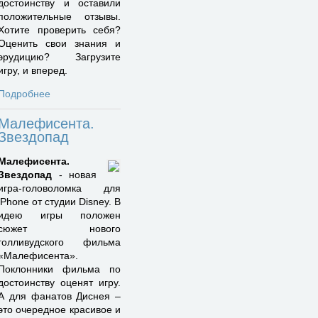
достоинству и оставили
положительные отзывы.
Хотите проверить себя?
Оценить свои знания и
эрудицию? Загрузите
игру, и вперед.
Подробнее
Малефисента.
Звездопад
Малефисента.
Звездопад
- новая
игра-головоломка для
iPhone от студии Disney. В
идею игры положен
сюжет нового
голливудского фильма
«Малефисента».
Поклонники фильма по
достоинству оценят игру.
А для фанатов Диснея –
это очередное красивое и