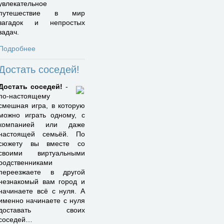
увлекательное
путешествие в мир
загадок и непростых
задач.
Подробнее
Достать соседей!
Достать соседей!
-
по-настоящему
смешная игра, в которую
можно играть одному, с
компанией или даже
настоящей семьёй. По
сюжету вы вместе со
своими виртуальными
родственниками
переезжаете в другой
незнакомый вам город и
начинаете всё с нуля. А
именно начинаете с нуля
доставать своих
соседей…