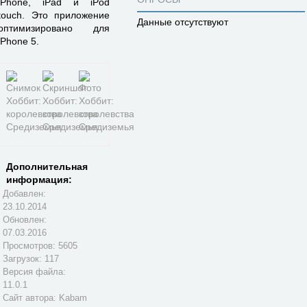
iPhone, iPad и iPod
touch. Это приложение
Данные отсутствуют
оптимизировано для
iPhone 5.
Дополнительная
информация:
Добавлен:
23.10.2014
Обновлен:
07.03.2016
Просмотров: 5605
Загрузок: 117
Версия файла:
11.0.1
Сайт автора:
Kabam