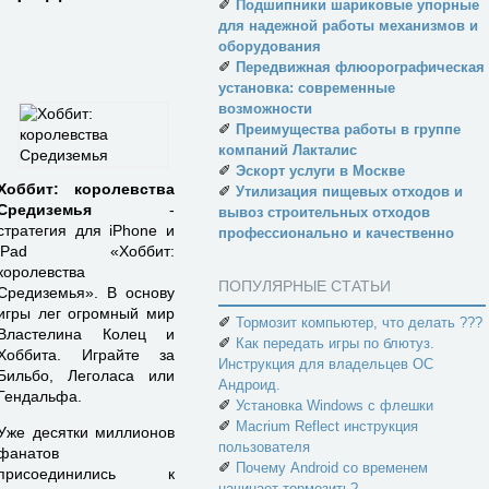
✐
Подшипники шариковые упорные
для надежной работы механизмов и
оборудования
✐
Передвижная флюорографическая
установка: современные
возможности
✐
Преимущества работы в группе
компаний Лакталис
✐
Эскорт услуги в Москве
Хоббит: королевства
✐
Утилизация пищевых отходов и
Средиземья
-
вывоз строительных отходов
стратегия для iPhone и
профессионально и качественно
iPad «Хоббит:
королевства
ПОПУЛЯРНЫЕ СТАТЬИ
Средиземья». В основу
игры лег огромный мир
✐
Тормозит компьютер, что делать ???
Властелина Колец и
✐
Как передать игры по блютуз.
Хоббита. Играйте за
Инструкция для владельцев ОС
Бильбо, Леголаса или
Андроид.
Гендальфа.
✐
Установка Windows с флешки
✐
Macrium Reflect инструкция
Уже десятки миллионов
пользователя
фанатов
✐
Почему Android со временем
присоединились к
начинает тормозить?