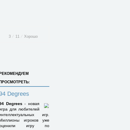
3
⁄
11
⁄
Хорошо
РЕКОМЕНДУЕМ
ПРОСМОТРЕТЬ:
94 Degrees
94 Degrees
- новая
игра для любителей
интеллектуальных игр.
Миллионы игроков уже
оценили игру по