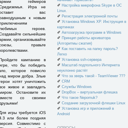
армии геймеров
✐
Настройка микрофона Skype в ОС
Средиземья. Игра не
Linux.
оставит вас
✐
Регистрация электронной почты
равнодушным к новым
✐
Установка Windows XP. Инструкция в
приключениям
картинках
любимых героев.
✐
Автозагрузка программ в Windows
Создавайте сильнейшие
✐
Принцип работы архиватора
армии, организовывайте
(Алгоритмы сжатия)
союзы, правьте
✐
Как поставить на папку пароль?
королевствами.
Легко
✐
Установка ssh-сервера
Пройдите кампанию в
✐
Масштаб подпольного Интернета
игре, что бы победить
неуклонно растёт
зло, которое повисло
✐
Что за зверь такой - TeamViewer ???
над миром добра. Злые
✐
CRM
герои хотят уничтожить
✐
Службы Windows
все живое и завладеть
✐
DropBox – виртуальная флешка
миром. Остановите их
✐
Что такое Nepomuk?
вместе со своими
✐
Создание загрузочной флешки Linux
друзьями!
✐
Установка игр и приложений в
Для игры требуется iOS
Android
4.3 или более поздняя
версия. Совместимо с
ОПРОСЫ