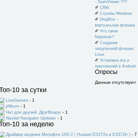
- TeamViewer ???
✐
CRM
✐
Службы Windows
✐
DropBox –
виртуальная флешка
✐
Что такое
Nepomuk?
✐
Создание
загрузочной флешки
Linux
✐
Установка игр и
приложений в Android
Опросы
Данные отсутствуют
Топ-10 за сутки
LiveGames
- 1
jAlbum
- 1
Чат для друзей. ДругВокруг
- 1
Navitel Navigator Updater
- 1
Топ-10 за неделю
Драйвер модема Мегафон 150-2 ( Huawei E3372s и E3372h )
- 7