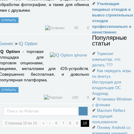
✐
Утилизация
обработки фотографии, а также для обмена
пищевых отходов и
ими с друзьями.
вывоз строительных
ОТКРЫТЬ
отходов
профессионально и
40
0
качественно
Популярные
статьи
Бизнес
»
IQ Option
IQ Option
- торговая
✐
Тормозит
площадка для
компьютер, что
торговли опционами,
делать ???
акциями, металлами для iOS-устройств.
✐
Как передать игры
Совершенно бесплатная, и довольно
по блютуз.
популярная платформа.
Инструкция для
владельцев ОС
ОТКРЫТЬ
Андроид.
100
0
✐
Установка Windows
с флешки
✐
Macrium Reflect
инструкция
пользователя
Страница
10
из
10
«
‹
6
7
8
9
10
✐
Почему Android со
временем начинает