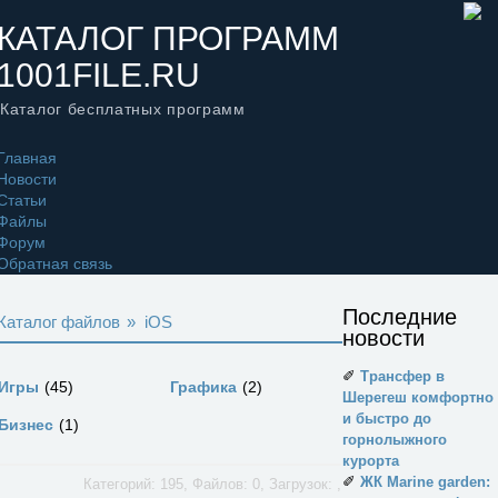
КАТАЛОГ ПРОГРАММ
1001FILE.RU
Каталог бесплатных программ
Главная
Новости
Статьи
Файлы
Форум
Обратная связь
Последние
Каталог файлов
»
iOS
новости
✐
Трансфер в
Игры
45
Графика
2
Шерегеш комфортно
и быстро до
Бизнес
1
горнолыжного
курорта
✐
ЖК Marine garden:
Категорий: 195, Файлов: 0, Загрузок: ,