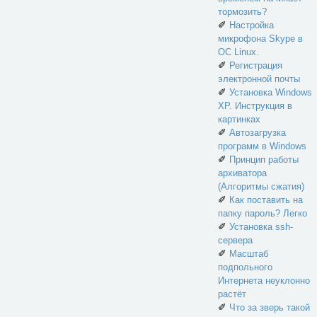
тормозить?
✐
Настройка
микрофона Skype в
ОС Linux.
✐
Регистрация
электронной почты
✐
Установка Windows
XP. Инструкция в
картинках
✐
Автозагрузка
программ в Windows
✐
Принцип работы
архиватора
(Алгоритмы сжатия)
✐
Как поставить на
папку пароль? Легко
✐
Установка ssh-
сервера
✐
Масштаб
подпольного
Интернета неуклонно
растёт
✐
Что за зверь такой