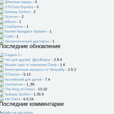
Длинные нарды
- 4
UTFCast Express
- 3
Subway Surfers
- 2
Scanner
- 2
jAlbum
- 1
LiveGames
- 1
Navitel Navigator Updater
- 1
CallX
- 1
Автоматический диктофон
- 1
Последние обновления
Садись 5
-
Чат для друзей. ДругВокруг
- 2.8.4
Вышки-тура от компании Скиф
- 1.6
Качественные матрасы от Sleep&fly
- 2.5.2
CCleaner
- 5.13
Английский для детей
- 7.4
LiveGames
- 1_85
The King of Chess
- 13.10
Subway Surfers
- 1.35.0
eM Client
- 6.0.24
Последние комментарии
✎
файл не доступен