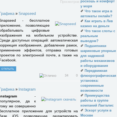
роскошь и комфорт
Просмотров:
у моря
✐
Что такое игра в
Графика
»
Snapseed
автоматы онлайн?
Snapseed - бесплатное
✐
Как играть в Лев
приложение, позволяющее
казино на деньги
обрабатывать цифровые
✐
Что такое слоты с
изображения на мобильном устройстве.
реальным
Среди доступных операций: автоматическая
выводом?
коррекция изображения, добавление рамок,
✐
Подшипники
применение эффектов, отправка готовых
шариковые упорные
проектов по электронной почте, а также на
для надежной
Facebook.
работы механизмов
и оборудования
ОТКРЫТЬ
✐
Передвижная
34
0
флюорографическая
установка:
современные
Графика
»
Instagram
возможности
✐
Преимущества
Instagram
-
работы в группе
популярное, да к
компаний Лакталис
тому же совершенно
✐
Эскорт услуги в
бесплатное приложение для устройств на
Москве
базе iOS позволяющее редактировать