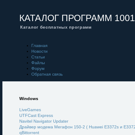
КАТАЛОГ ПРОГРАММ 1001
Каталог бесплатных программ
Главная
Новости
Статьи
Файлы
Форум
Обратная связь
Windows
LiveGames
UTFCast Express
Navitel Navigator Updater
Драйвер модема Мегафон 150-2 ( Huawei E3372s и E3372
qBittorrent