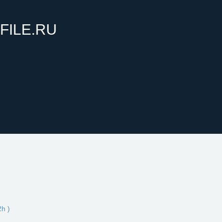
FILE.RU
h )