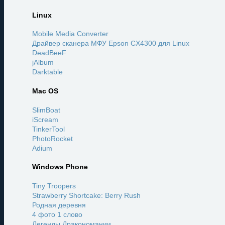
Linux
Mobile Media Converter
Драйвер сканера МФУ Epson CX4300 для Linux
DeadBeeF
jAlbum
Darktable
Mac OS
SlimBoat
iScream
TinkerTool
PhotoRocket
Adium
Windows Phone
Tiny Troopers
Strawberry Shortcake: Berry Rush
Родная деревня
4 фото 1 слово
Легенды Дракономании