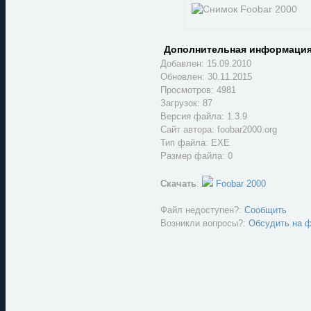
Дополнительная информация
Добавлен: 15.09.2010
Обновлен:
30.11.2015
Просмотров: 4981
Загрузок: 87
Версия файла: 1.3.9
Сайт автора:
foobar2000.org
Тип файла: EXE
Размер файла: 0
Скачать
:
Foobar 2000
Файл недоступен?:
Сообщить
Возникли вопросы?:
Обсудить на 