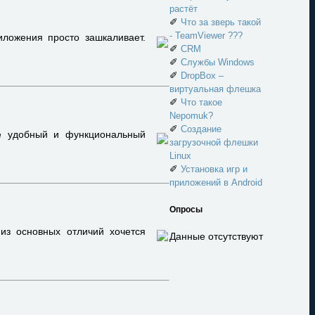
растёт
✐
Что за зверь такой
- TeamViewer ???
ложения просто зашкаливает.
✐
CRM
✐
Службы Windows
✐
DropBox –
виртуальная флешка
✐
Что такое
Nepomuk?
✐
Создание
е удобный и функциональный
загрузочной флешки
Linux
✐
Установка игр и
приложений в Android
Опросы
из основных отличий хочется
Данные отсутствуют