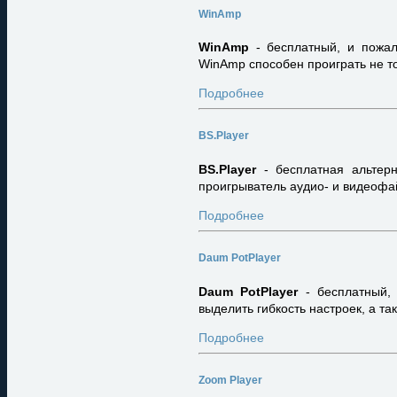
WinAmp
WinAmp
- бесплатный, и пожал
WinAmp способен проиграть не то
Подробнее
BS.Player
BS.Player
- бесплатная альтер
проигрыватель аудио- и видеофай
Подробнее
Daum PotPlayer
Daum PotPlayer
- бесплатный, 
выделить гибкость настроек, а та
Подробнее
Zoom Player