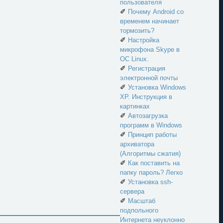
пользователя
✐
Почему Android со
временем начинает
тормозить?
✐
Настройка
микрофона Skype в
ОС Linux.
✐
Регистрация
электронной почты
✐
Установка Windows
XP. Инструкция в
картинках
✐
Автозагрузка
программ в Windows
✐
Принцип работы
архиватора
(Алгоритмы сжатия)
✐
Как поставить на
папку пароль? Легко
✐
Установка ssh-
сервера
✐
Масштаб
подпольного
Интернета неуклонно