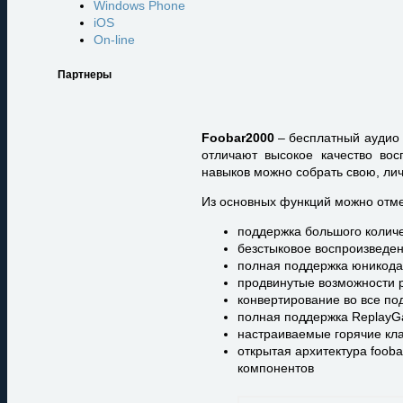
Windows Phone
iOS
On-line
Партнеры
Foobar2000
– бесплатный аудио 
отличают высокое качество вос
навыков можно собрать свою, ли
Из основных функций можно отме
поддержка большого колич
безстыковое воспроизведе
полная поддержка юникода
продвинутые возможности р
конвертирование во все п
полная поддержка ReplayG
настраиваемые горячие кл
открытая архитектура foob
компонентов