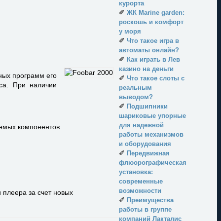
курорта
✐
ЖК Marine garden:
роскошь и комфорт
у моря
✐
Что такое игра в
автоматы онлайн?
✐
Как играть в Лев
казино на деньги
ных программ его
✐
Что такое слоты с
са. При наличии
реальным
выводом?
✐
Подшипники
шариковые упорные
для надежной
аемых компонентов
работы механизмов
и оборудования
✐
Передвижная
флюорографическая
установка:
современные
возможности
 плеера за счет новых
✐
Преимущества
работы в группе
компаний Лакталис