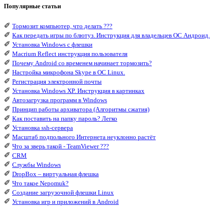
Популярные статьи
✐
Тормозит компьютер, что делать ???
✐
Как передать игры по блютуз. Инструкция для владельцев ОС Андроид.
✐
Установка Windows с флешки
✐
Macrium Reflect инструкция пользователя
✐
Почему Android со временем начинает тормозить?
✐
Настройка микрофона Skype в ОС Linux.
✐
Регистрация электронной почты
✐
Установка Windows XP. Инструкция в картинках
✐
Автозагрузка программ в Windows
✐
Принцип работы архиватора (Алгоритмы сжатия)
✐
Как поставить на папку пароль? Легко
✐
Установка ssh-сервера
✐
Масштаб подпольного Интернета неуклонно растёт
✐
Что за зверь такой - TeamViewer ???
✐
CRM
✐
Службы Windows
✐
DropBox – виртуальная флешка
✐
Что такое Nepomuk?
✐
Создание загрузочной флешки Linux
✐
Установка игр и приложений в Android