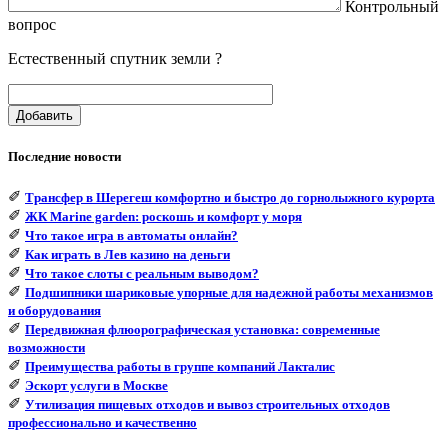
Контрольный
вопрос
Естественный спутник земли ?
Добавить
Последние новости
✐
Трансфер в Шерегеш комфортно и быстро до горнолыжного курорта
✐
ЖК Marine garden: роскошь и комфорт у моря
✐
Что такое игра в автоматы онлайн?
✐
Как играть в Лев казино на деньги
✐
Что такое слоты с реальным выводом?
✐
Подшипники шариковые упорные для надежной работы механизмов
и оборудования
✐
Передвижная флюорографическая установка: современные
возможности
✐
Преимущества работы в группе компаний Лакталис
✐
Эскорт услуги в Москве
✐
Утилизация пищевых отходов и вывоз строительных отходов
профессионально и качественно