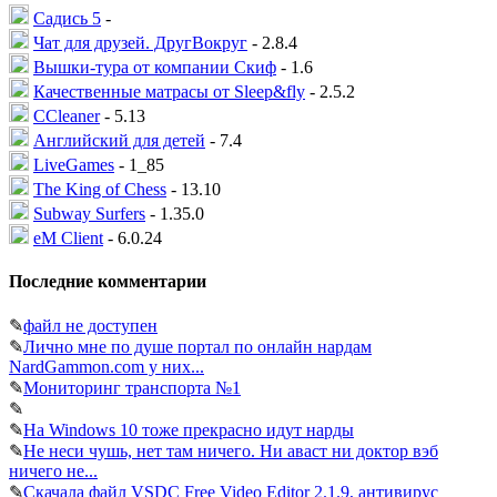
Садись 5
-
Чат для друзей. ДругВокруг
- 2.8.4
Вышки-тура от компании Скиф
- 1.6
Качественные матрасы от Sleep&fly
- 2.5.2
CCleaner
- 5.13
Английский для детей
- 7.4
LiveGames
- 1_85
The King of Chess
- 13.10
Subway Surfers
- 1.35.0
eM Client
- 6.0.24
Последние комментарии
✎
файл не доступен
✎
Лично мне по душе портал по онлайн нардам
NardGammon.com у них...
✎
Мониторинг транспорта №1
✎
✎
На Windows 10 тоже прекрасно идут нарды
✎
Не неси чушь, нет там ничего. Ни аваст ни доктор вэб
ничего не...
✎
Скачала файл VSDC Free Video Editor 2.1.9, антивирус