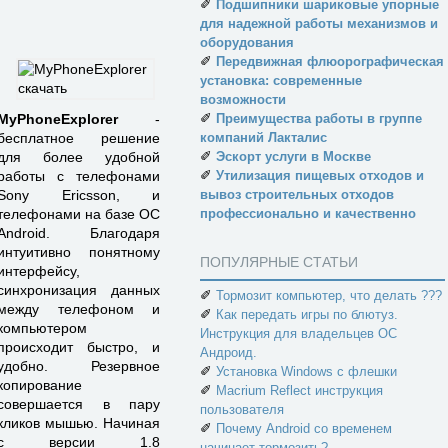
✐
Подшипники шариковые упорные
для надежной работы механизмов и
оборудования
✐
Передвижная флюорографическая
установка: современные
возможности
✐
Преимущества работы в группе
MyPhoneExplorer
-
компаний Лакталис
бесплатное решение
✐
Эскорт услуги в Москве
для более удобной
✐
Утилизация пищевых отходов и
работы с телефонами
вывоз строительных отходов
Sony Ericsson, и
профессионально и качественно
телефонами на базе ОС
Android. Благодаря
интуитивно понятному
ПОПУЛЯРНЫЕ СТАТЬИ
интерфейсу,
синхронизация данных
✐
Тормозит компьютер, что делать ???
между телефоном и
✐
Как передать игры по блютуз.
компьютером
Инструкция для владельцев ОС
происходит быстро, и
Андроид.
удобно. Резервное
✐
Установка Windows с флешки
копирование
✐
Macrium Reflect инструкция
совершается в пару
пользователя
кликов мышью. Начиная
✐
Почему Android со временем
с версии 1.8
начинает тормозить?