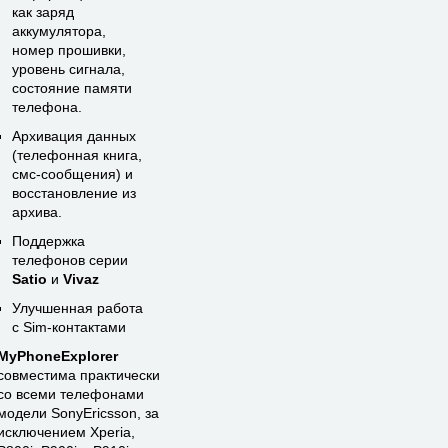
как заряд
аккумулятора,
номер прошивки,
уровень сигнала,
состояние памяти
телефона.
Архивация данных
(телефонная книга,
смс-сообщения) и
восстановление из
архива.
Поддержка
телефонов серии
Satio
и
Vivaz
Улучшенная работа
с Sim-контактами
MyPhoneExplorer
совместима практически
со всеми телефонами
модели SonyEricsson, за
исключением Xperia,