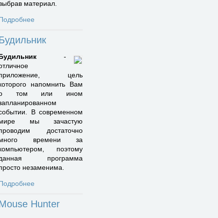
выбрав материал.
Подробнее
Будильник
Будильник
-
отличное
приложение, цель
которого напомнить Вам
о том или ином
запланированном
событии. В современном
мире мы зачастую
проводим достаточно
много времени за
компьютером, поэтому
данная программа
просто незаменима.
Подробнее
Mouse Hunter