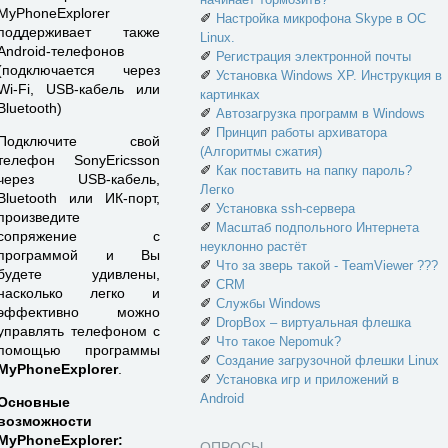
MyPhoneExplorer
✐
Настройка микрофона Skype в ОС
поддерживает также
Linux.
Android-телефонов
✐
Регистрация электронной почты
(подключается через
✐
Установка Windows XP. Инструкция в
Wi-Fi, USB-кабель или
картинках
Bluetooth)
✐
Автозагрузка программ в Windows
✐
Принцип работы архиватора
Подключите свой
(Алгоритмы сжатия)
телефон SonyEricsson
✐
Как поставить на папку пароль?
через USB-кабель,
Легко
Bluetooth или ИК-порт,
✐
Установка ssh-сервера
произведите
✐
Масштаб подпольного Интернета
сопряжение с
неуклонно растёт
программой и Вы
✐
Что за зверь такой - TeamViewer ???
будете удивлены,
✐
CRM
насколько легко и
✐
Службы Windows
эффективно можно
✐
DropBox – виртуальная флешка
управлять телефоном с
✐
Что такое Nepomuk?
помощью программы
✐
Создание загрузочной флешки Linux
MyPhoneExplorer
.
✐
Установка игр и приложений в
Android
Основные
возможности
MyPhoneExplorer:
ОПРОСЫ