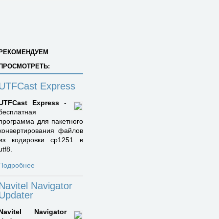
РЕКОМЕНДУЕМ
ПРОСМОТРЕТЬ:
UTFCast Express
UTFCast Express
-
бесплатная
программа для пакетного
конвертирования файлов
из кодировки cp1251 в
utf8.
Подробнее
Navitel Navigator
Updater
Navitel Navigator