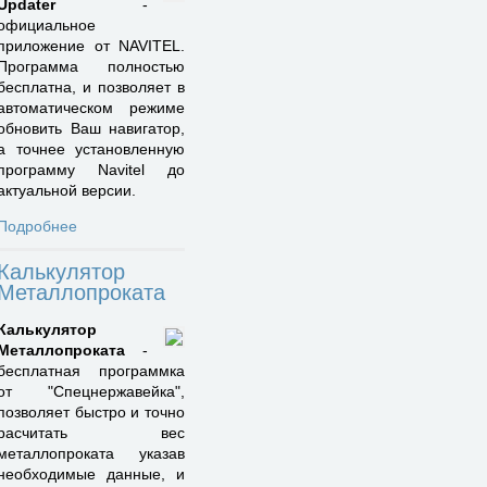
Updater
-
официальное
приложение от NAVITEL.
Программа полностью
бесплатна, и позволяет в
автоматическом режиме
обновить Ваш навигатор,
а точнее установленную
программу Navitel до
актуальной версии.
Подробнее
Калькулятор
Металлопроката
Калькулятор
Металлопроката
-
бесплатная программка
от "Спецнержавейка",
позволяет быстро и точно
расчитать вес
металлопроката указав
необходимые данные, и