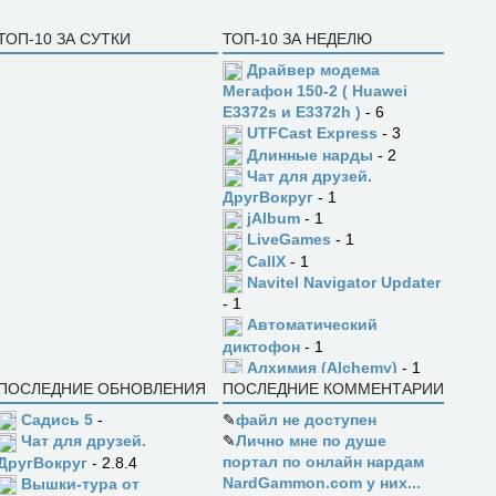
ТОП-10 ЗА СУТКИ
ТОП-10 ЗА НЕДЕЛЮ
Драйвер модема
Мегафон 150-2 ( Huawei
E3372s и E3372h )
- 6
UTFCast Express
- 3
Длинные нарды
- 2
Чат для друзей.
ДругВокруг
- 1
jAlbum
- 1
LiveGames
- 1
CallX
- 1
Navitel Navigator Updater
- 1
Автоматический
диктофон
- 1
Алхимия (Alchemy)
- 1
ПОСЛЕДНИЕ ОБНОВЛЕНИЯ
ПОСЛЕДНИЕ КОММЕНТАРИИ
Садись 5
-
✎
файл не доступен
✎
Лично мне по душе
Чат для друзей.
портал по онлайн нардам
ДругВокруг
- 2.8.4
NardGammon.com у них...
Вышки-тура от