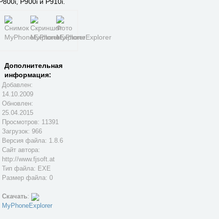
P800i, P900i и P910i.
Дополнительная
информация:
Добавлен:
14.10.2009
Обновлен:
25.04.2015
Просмотров: 11391
Загрузок: 966
Версия файла: 1.8.6
Сайт автора:
http://www.fjsoft.at
Тип файла: EXE
Размер файла: 0
Скачать
:
MyPhoneExplorer