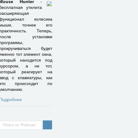
Mouse Hunter
-
бесплатная утилита
расширяющая
функционал колесика
мыши, точнее его
практичность. Теперь,
после установки
программы,
прокручиваться будет
именно тот элемент окна,
который находится под
курсором, а не тот,
который реагирует на
ввод с клавиатуры, как
это происходит по
умолчанию.
Подробнее