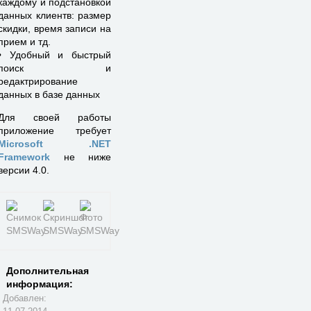
каждому и подстановкой
данных клиентв: размер
скидки, время записи на
прием и тд.
• Удобный и быстрый
поиск и
редактрирование
данных в базе данных
Для своей работы
приложение требует
Microsoft .NET
Framework
не ниже
версии 4.0.
Дополнительная
информация:
Добавлен: