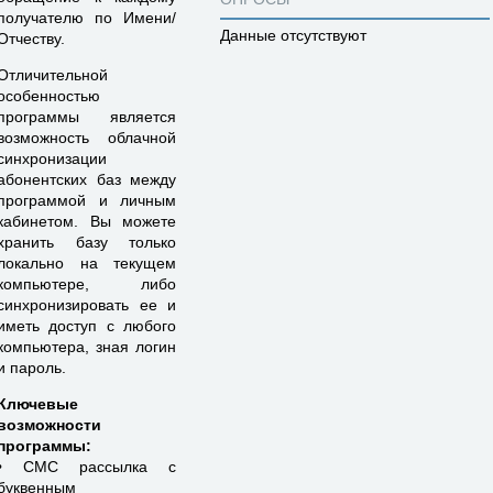
получателю по Имени/
Данные отсутствуют
Отчеству.
Отличительной
особенностью
программы является
возможность облачной
синхронизации
абонентских баз между
программой и личным
кабинетом. Вы можете
хранить базу только
локально на текущем
компьютере, либо
синхронизировать ее и
иметь доступ с любого
компьютера, зная логин
и пароль.
Ключевые
возможности
программы:
• СМС рассылка с
буквенным