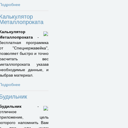
Подробнее
Калькулятор
Металлопроката
Калькулятор
Металлопроката
-
бесплатная программка
от "Спецнержавейка",
позволяет быстро и точно
расчитать вес
металлопроката указав
необходимые данные, и
выбрав материал.
Подробнее
Будильник
Будильник
-
отличное
приложение, цель
которого напомнить Вам