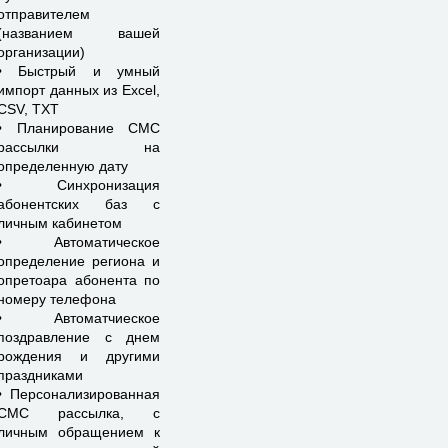
отправителем
(названием вашей
организации)
• Быстрый и умный
импорт данных из Excel,
CSV, TXT
• Планирование СМС
рассылки на
определенную дату
• Синхронизация
абонентских баз с
личным кабинетом
• Автоматическое
определение региона и
опретоара абонента по
номеру телефона
• Автоматчиеское
поздравление с днем
рождения и другими
праздниками
• Персонализированная
СМС рассылка, с
личным обращением к