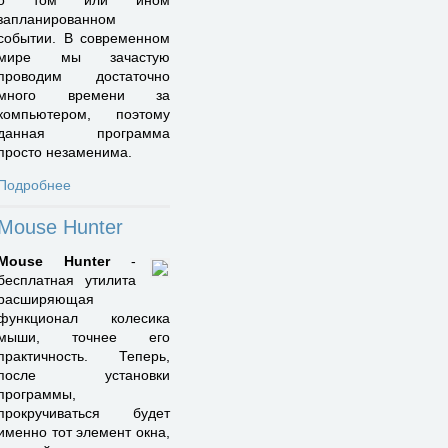
о том или ином
запланированном
событии. В современном
мире мы зачастую
проводим достаточно
много времени за
компьютером, поэтому
данная программа
просто незаменима.
Подробнее
Mouse Hunter
Mouse Hunter
-
бесплатная утилита
расширяющая
функционал колесика
мыши, точнее его
практичность. Теперь,
после установки
программы,
прокручиваться будет
именно тот элемент окна,