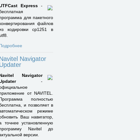
UTFCast Express
-
бесплатная
программа для пакетного
конвертирования файлов
из кодировки cp1251 в
utf8.
Подробнее
Navitel Navigator
Updater
Navitel Navigator
Updater
-
официальное
приложение от NAVITEL.
Программа полностью
бесплатна, и позволяет в
автоматическом режиме
обновить Ваш навигатор,
а точнее установленную
программу Navitel до
актуальной версии.