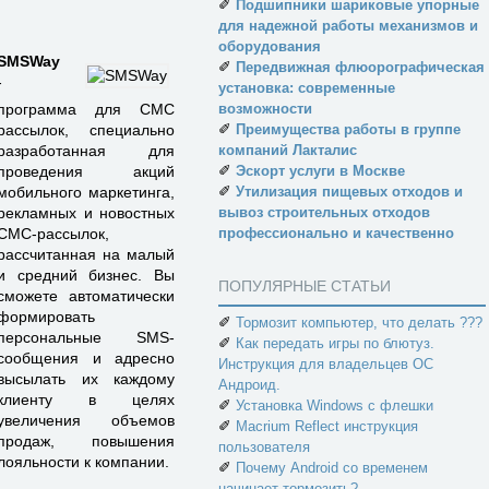
✐
Подшипники шариковые упорные
для надежной работы механизмов и
оборудования
SMSWay
✐
Передвижная флюорографическая
-
установка: современные
возможности
программа для СМС
✐
Преимущества работы в группе
рассылок, специально
компаний Лакталис
разработанная для
✐
Эскорт услуги в Москве
проведения акций
✐
Утилизация пищевых отходов и
мобильного маркетинга,
вывоз строительных отходов
рекламных и новостных
профессионально и качественно
СМС-рассылок,
рассчитанная на малый
и средний бизнес. Вы
ПОПУЛЯРНЫЕ СТАТЬИ
сможете автоматически
формировать
✐
Тормозит компьютер, что делать ???
персональные SMS-
✐
Как передать игры по блютуз.
сообщения и адресно
Инструкция для владельцев ОС
высылать их каждому
Андроид.
клиенту в целях
✐
Установка Windows с флешки
увеличения объемов
✐
Macrium Reflect инструкция
продаж, повышения
пользователя
лояльности к компании.
✐
Почему Android со временем
начинает тормозить?