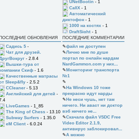
UNetBootin
- 1
CallX
- 1
Автоматический
диктофон
- 1
1000 на костях
- 1
DraftSight
- 1
ПОСЛЕДНИЕ ОБНОВЛЕНИЯ
ПОСЛЕДНИЕ КОММЕНТАРИИ
Садись 5
-
✎
файл не доступен
✎
Лично мне по душе
Чат для друзей.
портал по онлайн нардам
ДругВокруг
- 2.8.4
NardGammon.com у них...
Вышки-тура от
✎
Мониторинг транспорта
компании Скиф
- 1.6
№1
Качественные матрасы
✎
от Sleep&fly
- 2.5.2
✎
На Windows 10 тоже
CCleaner
- 5.13
прекрасно идут нарды
Английский для детей
-
✎
Не неси чушь, нет там
7.4
ничего. Ни аваст ни доктор
LiveGames
- 1_85
вэб ничего не...
The King of Chess
- 13.10
✎
Скачала файл VSDC Free
Subway Surfers
- 1.35.0
Video Editor 2.1.9,
eM Client
- 6.0.24
антивирус заблокировал...
✎
А можно