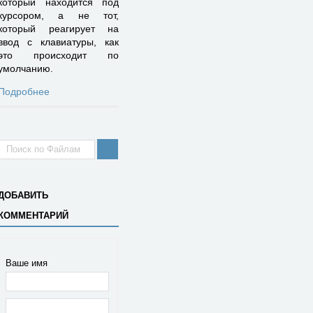
который находится под
курсором, а не тот,
который реагирует на
ввод с клавиатуры, как
это происходит по
умолчанию.
Подробнее
ДОБАВИТЬ
КОММЕНТАРИЙ
Ваше имя