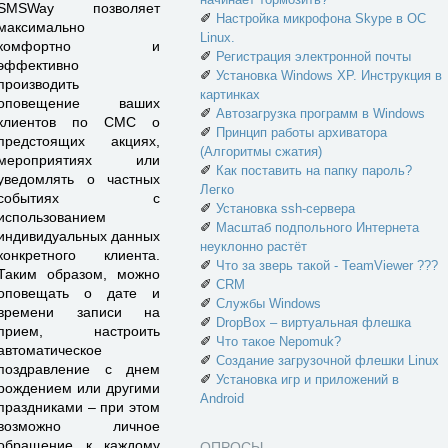
SMSWay позволяет
✐
Настройка микрофона Skype в ОС
максимально
Linux.
комфортно и
✐
Регистрация электронной почты
эффективно
✐
Установка Windows XP. Инструкция в
производить
картинках
оповещение ваших
✐
Автозагрузка программ в Windows
клиентов по СМС о
✐
Принцип работы архиватора
предстоящих акциях,
(Алгоритмы сжатия)
мероприятиях или
✐
Как поставить на папку пароль?
уведомлять о частных
Легко
событиях с
✐
Установка ssh-сервера
использованием
✐
Масштаб подпольного Интернета
индивидуальных данных
неуклонно растёт
конкретного клиента.
✐
Что за зверь такой - TeamViewer ???
Таким образом, можно
✐
CRM
оповещать о дате и
✐
Службы Windows
времени записи на
✐
DropBox – виртуальная флешка
прием, настроить
✐
Что такое Nepomuk?
автоматическое
✐
Создание загрузочной флешки Linux
поздравление с днем
✐
Установка игр и приложений в
рождением или другими
Android
праздниками – при этом
возможно личное
обращение к каждому
ОПРОСЫ