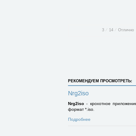
3
⁄
14
⁄
Отлично
РЕКОМЕНДУЕМ ПРОСМОТРЕТЬ:
Nrg2iso
Nrg2iso
- крохотное приложение
формат *.iso.
Подробнее