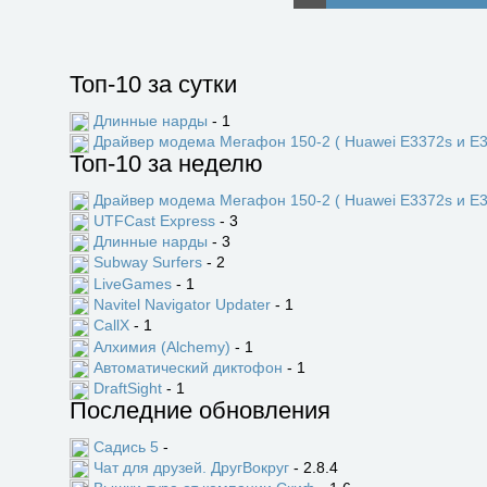
Топ-10 за сутки
Длинные нарды
- 1
Драйвер модема Мегафон 150-2 ( Huawei E3372s и E3
Топ-10 за неделю
Драйвер модема Мегафон 150-2 ( Huawei E3372s и E3
UTFCast Express
- 3
Длинные нарды
- 3
Subway Surfers
- 2
LiveGames
- 1
Navitel Navigator Updater
- 1
CallX
- 1
Алхимия (Alchemy)
- 1
Автоматический диктофон
- 1
DraftSight
- 1
Последние обновления
Садись 5
-
Чат для друзей. ДругВокруг
- 2.8.4