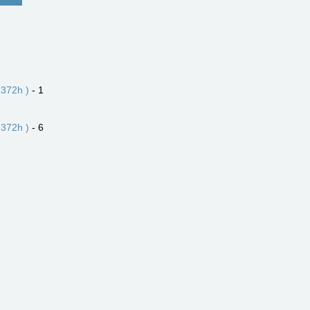
372h )
- 1
372h )
- 6