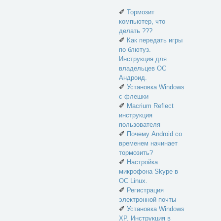
✐
Тормозит
компьютер, что
делать ???
✐
Как передать игры
по блютуз.
Инструкция для
владельцев ОС
Андроид.
✐
Установка Windows
с флешки
✐
Macrium Reflect
инструкция
пользователя
✐
Почему Android со
временем начинает
тормозить?
✐
Настройка
микрофона Skype в
ОС Linux.
✐
Регистрация
электронной почты
✐
Установка Windows
XP. Инструкция в