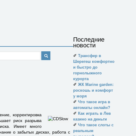
Последние
новости
✐
Трансфер в
Шерегеш комфортно
и быстро до
горнолыжного
курорта
✐
ЖК Marine garden:
роскошь и комфорт
у моря
✐
Что такое игра в
автоматы онлайн?
✐
Как играть в Лев
ние, корректировка
казино на деньги
ьшает риск разрыва
✐
Что такое слоты с
иска. Имеет много
реальным
нание о забытых дисках, работа с