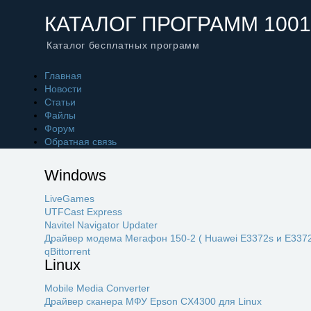
КАТАЛОГ ПРОГРАММ 1001
Каталог бесплатных программ
Главная
Новости
Статьи
Файлы
Форум
Обратная связь
Windows
LiveGames
UTFCast Express
Navitel Navigator Updater
Драйвер модема Мегафон 150-2 ( Huawei E3372s и E3372
qBittorrent
Linux
Mobile Media Converter
Драйвер сканера МФУ Epson CX4300 для Linux