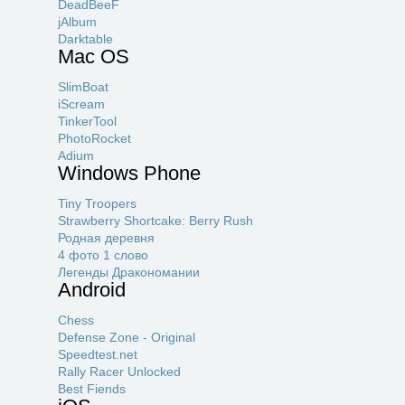
DeadBeeF
jAlbum
Darktable
Mac OS
SlimBoat
iScream
TinkerTool
PhotoRocket
Adium
Windows Phone
Tiny Troopers
Strawberry Shortcake: Berry Rush
Родная деревня
4 фото 1 слово
Легенды Дракономании
Android
Chess
Defense Zone - Original
Speedtest.net
Rally Racer Unlocked
Best Fiends