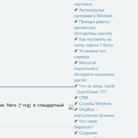
картинках
✐
Автозагрузка
программ в Windows
✐
Принцип работы
архиватора
(Алгоритмы сжатия)
✐
Как поставить на
папку пароль? Легко
✐
Установка ssh-
сервера
✐
Масштаб
подпольного
Интернета неуклонно
растёт
✐
Что за зверь такой
- TeamViewer ???
✐
CRM
✐
Службы Windows
е Nero (*.nrg) в стандартный
✐
DropBox –
виртуальная флешка
✐
Что такое
Nepomuk?
✐
Создание