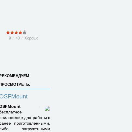
9
⁄
40
⁄
Хорошо
РЕКОМЕНДУЕМ
ПРОСМОТРЕТЬ:
OSFMount
OSFMount
-
бесплатное
приложение для работы с
ранее приготовленными,
либо загруженными