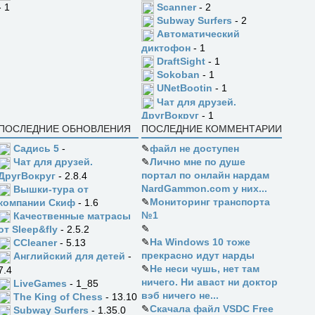
Scanner
- 2
- 1
Subway Surfers
- 2
Автоматический
диктофон
- 1
DraftSight
- 1
Sokoban
- 1
UNetBootin
- 1
Чат для друзей.
ДругВокруг
- 1
ПОСЛЕДНИЕ ОБНОВЛЕНИЯ
ПОСЛЕДНИЕ КОММЕНТАРИИ
Садись 5
-
✎
файл не доступен
✎
Лично мне по душе
Чат для друзей.
портал по онлайн нардам
ДругВокруг
- 2.8.4
NardGammon.com у них...
Вышки-тура от
✎
Мониторинг транспорта
компании Скиф
- 1.6
№1
Качественные матрасы
✎
от Sleep&fly
- 2.5.2
✎
На Windows 10 тоже
CCleaner
- 5.13
прекрасно идут нарды
Английский для детей
-
✎
Не неси чушь, нет там
7.4
ничего. Ни аваст ни доктор
LiveGames
- 1_85
вэб ничего не...
The King of Chess
- 13.10
✎
Скачала файл VSDC Free
Subway Surfers
- 1.35.0