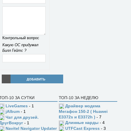
Контрольный вопрос
Какую ОС придумал
Билл Гейтс ?
ДОБАВИТЬ
ТОП-10 ЗА СУТКИ
ТОП-10 ЗА НЕДЕЛЮ
LiveGames
- 1
Драйвер модема
jAlbum
- 1
Мегафон 150-2 ( Huawei
E3372s и E3372h )
- 7
Чат для друзей.
Длинные нарды
- 4
ДругВокруг
- 1
UTFCast Express
- 3
Navitel Navigator Updater