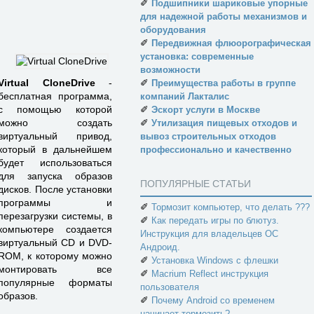
✐
Подшипники шариковые упорные
для надежной работы механизмов и
оборудования
✐
Передвижная флюорографическая
установка: современные
возможности
✐
Virtual CloneDrive
-
Преимущества работы в группе
бесплатная программа,
компаний Лакталис
✐
с помощью которой
Эскорт услуги в Москве
✐
можно создать
Утилизация пищевых отходов и
виртуальный привод,
вывоз строительных отходов
который в дальнейшем
профессионально и качественно
будет использоваться
для запуска образов
ПОПУЛЯРНЫЕ СТАТЬИ
дисков. После установки
программы и
✐
Тормозит компьютер, что делать ???
перезагрузки системы, в
✐
Как передать игры по блютуз.
компьютере создается
Инструкция для владельцев ОС
виртуальный CD и DVD-
Андроид.
ROM, к которому можно
✐
Установка Windows с флешки
монтировать все
✐
Macrium Reflect инструкция
популярные форматы
пользователя
образов.
✐
Почему Android со временем
начинает тормозить?