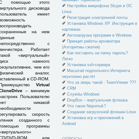
С помощью этого
✐
Настройка микрофона Skype в ОС
виртуального дисковода
Linux.
пользователь имеет
✐
Регистрация электронной почты
возможность
✐
Установка Windows XP. Инструкция в
воспроизводить
картинках
сохраненные на нем
✐
Автозагрузка программ в Windows
данные
✐
Принцип работы архиватора
непосредственно с
(Алгоритмы сжатия)
винчестера. Работает
✐
Как поставить на папку пароль?
такой «виртуальный»
Легко
диск намного
✐
Установка ssh-сервера
результативнее, чем его
✐
Масштаб подпольного Интернета
физический аналог,
неуклонно растёт
вставленный в CD-ROM.
✐
Что за зверь такой - TeamViewer ???
Преимущество
Virtual
✐
CRM
CloneDrive
– минимум
✐
Службы Windows
настроек. Пользователю
✐
DropBox – виртуальная флешка
нет никакой
✐
Что такое Nepomuk?
необходимости
✐
Создание загрузочной флешки Linux
регулировать скорость
✐
Установка игр и приложений в
чтения созданного с
Android
помощью программы
«виртуального»
CD/DVD-ROM или
ОПРОСЫ