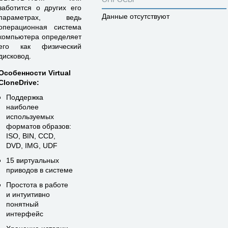
заботится о других его
Данные отсутствуют
параметрах, ведь
операционная система
компьютера определяет
его как физический
дисковод.
Особенности Virtual
CloneDrive:
Поддержка
наиболее
используемых
форматов образов:
ISO, BIN, CCD,
DVD, IMG, UDF
15 виртуальных
приводов в системе
Простота в работе
и интуитивно
понятный
интерфейс