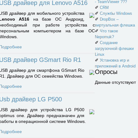
- TeamViewer ???
USB драйвер для Lenovo A516
✐
CRM
✐
USB драйвер для мобильного устройства
Службы Windows
✐
Lenovo A516
на базе ОС Андроид,
DropBox –
необходимый при работе устройства с
виртуальная флешка
✐
персональным компьютером на базе ОС
Что такое
Windows.
Nepomuk?
✐
Создание
Подробнее
загрузочной флешки
Linux
USB драйвер GSmart Rio R1
✐
Установка игр и
приложений в Android
USB драйвер для смартфона GSmart Rio
Опросы
R1. Драйвер для ОС семейства Windows.
Данные отсутствуют
Подробнее
Usb драйвер LG P500
USB драйвер для устройства LG P500
optimus one. Драйвер предназначен для
работы в операционной системе Windows.
Подробнее