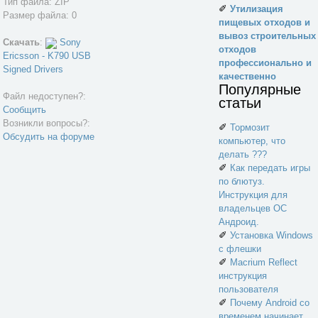
Тип файла: ZIP
✐
Утилизация
Размер файла: 0
пищевых отходов и
вывоз строительных
Скачать
:
Sony
отходов
Ericsson - K790 USB
профессионально и
Signed Drivers
качественно
Популярные
Файл недоступен?:
статьи
Сообщить
Возникли вопросы?:
✐
Тормозит
Обсудить на форуме
компьютер, что
делать ???
✐
Как передать игры
по блютуз.
Инструкция для
владельцев ОС
Андроид.
✐
Установка Windows
с флешки
✐
Macrium Reflect
инструкция
пользователя
✐
Почему Android со
временем начинает