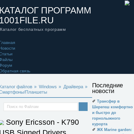
КАТАЛОГ ПРОГРАММ
1001FILE.RU
Каталог бесплатных программ
Главная
Новости
Статьи
Файлы
Форум
Обратная связь
Последние
Каталог файлов
»
Windows
»
Драйвера
»
новости
Смартфоны/Планшеты
✐
Трансфер в
Шерегеш комфортно
и быстро до
горнолыжного
Sony Ericsson - K790
курорта
✐
ЖК Marine garden:
USB Signed Drivers