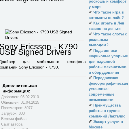
роскошь и комфорт
у моря
✐
Что такое игра в
автоматы онлайн?
✐
Как играть в Лев
казино на деньги
✐
Что такое слоты с
реальным
Sony Ericsson - K790
выводом?
USB Signed Drivers
✐
Подшипники
шариковые упорные
для надежной
Драйвер для мобильного телефона
работы механизмов
компании Sony Ericsson - K790.
и оборудования
✐
Передвижная
флюорографическая
Дополнительная
установка:
информация:
современные
Добавлен: 03.02.2010
возможности
Обновлен:
01.04.2015
✐
Преимущества
Просмотров: 8077
работы в группе
Загрузок: 803
компаний Лакталис
Версия файла:
✐
Эскорт услуги в
Сайт автора:
Москве