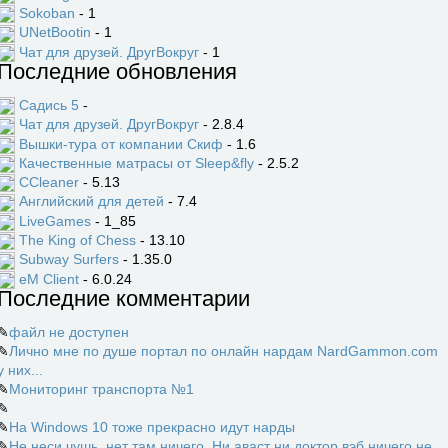
Sokoban
- 1
UNetBootin
- 1
Чат для друзей. ДругВокруг
- 1
Последние обновления
Садись 5
-
Чат для друзей. ДругВокруг
- 2.8.4
Вышки-тура от компании Скиф
- 1.6
Качественные матрасы от Sleep&fly
- 2.5.2
CCleaner
- 5.13
Английский для детей
- 7.4
LiveGames
- 1_85
The King of Chess
- 13.10
Subway Surfers
- 1.35.0
eM Client
- 6.0.24
Последние комментарии
✎
файл не доступен
✎
Лично мне по душе портал по онлайн нардам NardGammon.com
у них...
✎
Мониторинг транспорта №1
✎
✎
На Windows 10 тоже прекрасно идут нарды
✎
Не неси чушь, нет там ничего. Ни аваст ни доктор вэб ничего не...