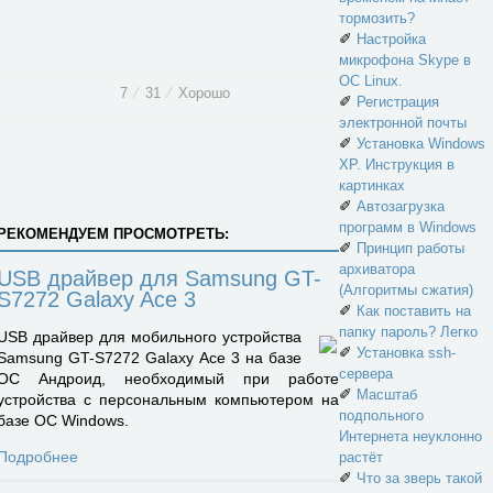
тормозить?
✐
Настройка
микрофона Skype в
ОС Linux.
7
⁄
31
⁄
Хорошо
✐
Регистрация
электронной почты
✐
Установка Windows
XP. Инструкция в
картинках
✐
Автозагрузка
программ в Windows
РЕКОМЕНДУЕМ ПРОСМОТРЕТЬ:
✐
Принцип работы
архиватора
USB драйвер для Samsung GT-
(Алгоритмы сжатия)
S7272 Galaxy Ace 3
✐
Как поставить на
папку пароль? Легко
USB драйвер для мобильного устройства
✐
Установка ssh-
Samsung GT-S7272 Galaxy Ace 3 на базе
сервера
ОС Андроид, необходимый при работе
✐
Масштаб
устройства с персональным компьютером на
подпольного
базе ОС Windows.
Интернета неуклонно
Подробнее
растёт
✐
Что за зверь такой