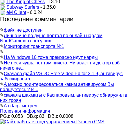
The King of Chess
- 13.10
Subway Surfers
- 1.35.0
eM Client
- 6.0.24
Последние комментарии
✎
файл не доступен
✎
Лично мне по душе портал по онлайн нардам
NardGammon.com у них...
✎
Мониторинг транспорта №1
✎
✎
На Windows 10 тоже прекрасно идут нарды
✎
Не неси чушь, нет там ничего. Ни аваст ни доктор вэб
ничего не...
✎
Скачала файл VSDC Free Video Editor 2.1.9, антивирус
заблокировал...
✎
А можно поинтересоваться каким антивирусом Вы
пользуетесь ? И...
✎
скачала шахматы с Каспаровым. антивирус обнаружил в
них троян
✎
А в faq смотрел
Полезная информация
PG.t: 0.053 DB.q: 83 DB.t: 0.0008