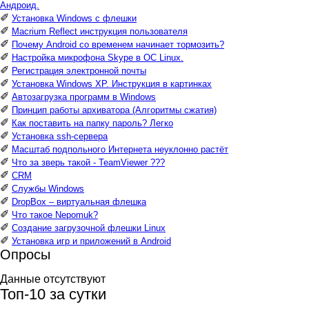
Андроид.
✐
Установка Windows с флешки
✐
Macrium Reflect инструкция пользователя
✐
Почему Android со временем начинает тормозить?
✐
Настройка микрофона Skype в ОС Linux.
✐
Регистрация электронной почты
✐
Установка Windows XP. Инструкция в картинках
✐
Автозагрузка программ в Windows
✐
Принцип работы архиватора (Алгоритмы сжатия)
✐
Как поставить на папку пароль? Легко
✐
Установка ssh-сервера
✐
Масштаб подпольного Интернета неуклонно растёт
✐
Что за зверь такой - TeamViewer ???
✐
CRM
✐
Службы Windows
✐
DropBox – виртуальная флешка
✐
Что такое Nepomuk?
✐
Создание загрузочной флешки Linux
✐
Установка игр и приложений в Android
Опросы
Данные отсутствуют
Топ-10 за сутки