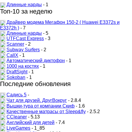
Длинные нарды
- 1
Топ-10 за неделю
Драйвер модема Мегафон 150-2 ( Huawei E3372s и
E3372h )
- 7
Длинные нарды
- 5
UTFCast Express
- 3
Scanner
- 2
Subway Surfers
- 2
CallX
- 1
Автоматический диктофон
- 1
1000 на костях
- 1
DraftSight
- 1
Sokoban
- 1
Последние обновления
Садись 5
-
Чат для друзей. ДругВокруг
- 2.8.4
Вышки-тура от компании Скиф
- 1.6
Качественные матрасы от Sleep&fly
- 2.5.2
CCleaner
- 5.13
Английский для детей
- 7.4
LiveGames
- 1_85