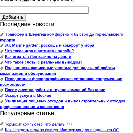
Добавить
Последние новости
Трансфер в Шерегеш комфортно и быстро до горнолыжного
✐
курорта
ЖК Marine garden: роскошь и комфорт у моря
✐
Что такое игра в автоматы онлайн?
✐
Как играть в Лев казино на деньги
✐
Что такое слоты с реальным выводом?
✐
Подшипники шариковые упорные для надежной работы
✐
механизмов и оборудования
Передвижная флюорографическая установка: современные
✐
возможности
Преимущества работы в группе компаний Лакталис
✐
Эскорт услуги в Москве
✐
Утилизация пищевых отходов и вывоз строительных отходов
✐
профессионально и качественно
Популярные статьи
✐
Тормозит компьютер, что делать ???
✐
Как передать игры по блютуз. Инструкция для владельцев ОС