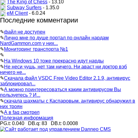
The King of Chess
- 13.10
Subway Surfers
- 1.35.0
eM Client
- 6.0.24
Последние комментарии
✎
файл не доступен
✎
Лично мне по душе портал по онлайн нардам
NardGammon.com у них...
✎
Мониторинг транспорта №1
✎
✎
На Windows 10 тоже прекрасно идут нарды
✎
Не неси чушь, нет там ничего. Ни аваст ни доктор вэб
ничего не...
✎
Скачала файл VSDC Free Video Editor 2.1.9, антивирус
заблокировал...
✎
А можно поинтересоваться каким антивирусом Вы
пользуетесь ? И...
✎
скачала шахматы с Каспаровым. антивирус обнаружил в
них троян
✎
А в faq смотрел
Полезная информация
PG.t: 0.040 DB.q: 83 DB.t: 0.0008