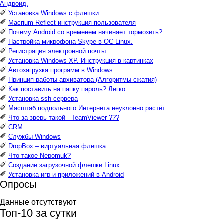
Андроид.
✐
Установка Windows с флешки
✐
Macrium Reflect инструкция пользователя
✐
Почему Android со временем начинает тормозить?
✐
Настройка микрофона Skype в ОС Linux.
✐
Регистрация электронной почты
✐
Установка Windows XP. Инструкция в картинках
✐
Автозагрузка программ в Windows
✐
Принцип работы архиватора (Алгоритмы сжатия)
✐
Как поставить на папку пароль? Легко
✐
Установка ssh-сервера
✐
Масштаб подпольного Интернета неуклонно растёт
✐
Что за зверь такой - TeamViewer ???
✐
CRM
✐
Службы Windows
✐
DropBox – виртуальная флешка
✐
Что такое Nepomuk?
✐
Создание загрузочной флешки Linux
✐
Установка игр и приложений в Android
Опросы
Данные отсутствуют
Топ-10 за сутки