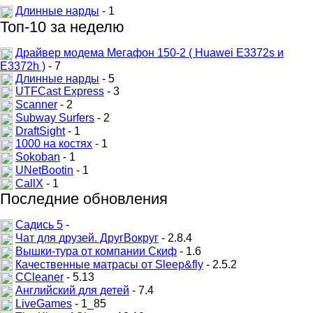
Длинные нарды
- 1
Топ-10 за неделю
Драйвер модема Мегафон 150-2 ( Huawei E3372s и
E3372h )
- 7
Длинные нарды
- 5
UTFCast Express
- 3
Scanner
- 2
Subway Surfers
- 2
DraftSight
- 1
1000 на костях
- 1
Sokoban
- 1
UNetBootin
- 1
CallX
- 1
Последние обновления
Садись 5
-
Чат для друзей. ДругВокруг
- 2.8.4
Вышки-тура от компании Скиф
- 1.6
Качественные матрасы от Sleep&fly
- 2.5.2
CCleaner
- 5.13
Английский для детей
- 7.4
LiveGames
- 1_85