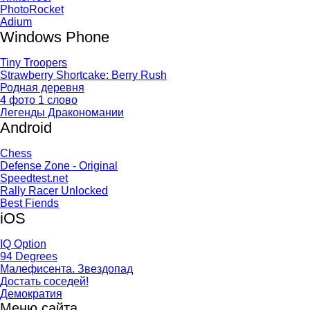
PhotoRocket
Adium
Windows Phone
Tiny Troopers
Strawberry Shortcake: Berry Rush
Родная деревня
4 фото 1 слово
Легенды Дракономании
Android
Chess
Defense Zone - Original
Speedtest.net
Rally Racer Unlocked
Best Fiends
iOS
IQ Option
94 Degrees
Малефисента. Звездопад
Достать соседей!
Демократия
Меню сайта