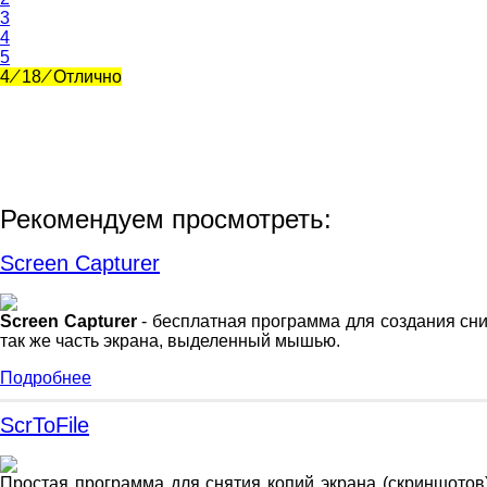
3
4
5
4
⁄
18
⁄
Отлично
Рекомендуем просмотреть:
Screen Capturer
Screen Capturer
- бесплатная программа для создания сни
так же часть экрана, выделенный мышью.
Подробнее
ScrToFile
Простая программа для снятия копий экрана (скриншотов)