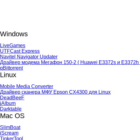
Windows
LiveGames
UTFCast Express
Navitel Navigator Updater
Драйвер модема Мегафон 150-2 ( Huawei E3372s и E3372h 
qBittorrent
Linux
Mobile Media Converter
Драйвер сканера МФУ Epson CX4300 для Linux
DeadBeeF
jAlbum
Darktable
Mac OS
SlimBoat
iScream
TinkerTool