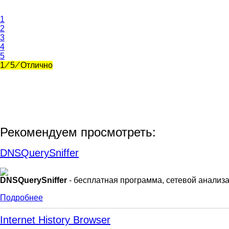
1
2
3
4
5
1
⁄
5
⁄
Отлично
Рекомендуем просмотреть:
DNSQuerySniffer
DNSQuerySniffer
- бесплатная программа, сетевой анализ
Подробнее
Internet History Browser