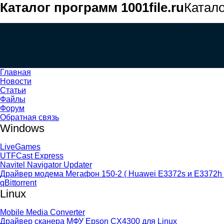
Каталог программ 1001file.ru
Катал
Главная
Новости
Статьи
Файлы
Форум
Обратная связь
Windows
LiveGames
UTFCast Express
Navitel Navigator Updater
Драйвер модема Мегафон 150-2 ( Huawei E3372s и E3372h 
qBittorrent
Linux
Mobile Media Converter
Драйвер сканера МФУ Epson CX4300 для Linux