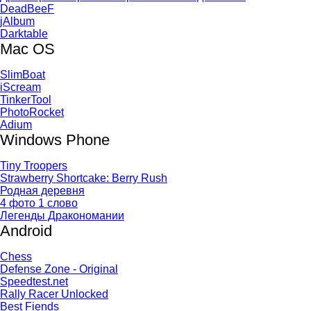
DeadBeeF
jAlbum
Darktable
Mac OS
SlimBoat
iScream
TinkerTool
PhotoRocket
Adium
Windows Phone
Tiny Troopers
Strawberry Shortcake: Berry Rush
Родная деревня
4 фото 1 слово
Легенды Дракономании
Android
Chess
Defense Zone - Original
Speedtest.net
Rally Racer Unlocked
Best Fiends