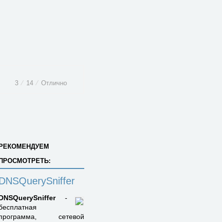
3
⁄
14
⁄
Отлично
РЕКОМЕНДУЕМ
ПРОСМОТРЕТЬ:
DNSQuerySniffer
DNSQuerySniffer
-
бесплатная
программа, сетевой