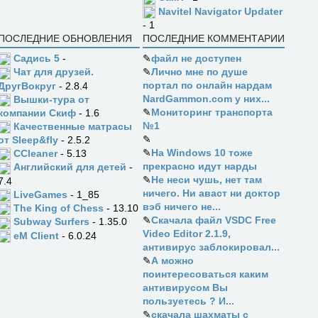
Navitel Navigator Updater
- 1
ПОСЛЕДНИЕ ОБНОВЛЕНИЯ
ПОСЛЕДНИЕ КОММЕНТАРИИ
Садись 5
-
✎
файл не доступен
✎
Лично мне по душе
Чат для друзей.
портал по онлайн нардам
ДругВокруг
- 2.8.4
NardGammon.com у них...
Вышки-тура от
✎
Мониторинг транспорта
компании Скиф
- 1.6
№1
Качественные матрасы
✎
от Sleep&fly
- 2.5.2
✎
На Windows 10 тоже
CCleaner
- 5.13
прекрасно идут нарды
Английский для детей
-
✎
Не неси чушь, нет там
7.4
ничего. Ни аваст ни доктор
LiveGames
- 1_85
вэб ничего не...
The King of Chess
- 13.10
✎
Скачала файл VSDC Free
Subway Surfers
- 1.35.0
Video Editor 2.1.9,
eM Client
- 6.0.24
антивирус заблокировал...
✎
А можно
поинтересоваться каким
антивирусом Вы
пользуетесь ? И...
✎
скачала шахматы с