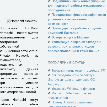
✐
Подшипники шариковые упорные
для надежной работы механизмов и
оборудования
✐
Передвижная флюорографическая
установка: современные
возможности
✐
Программа LogMeIn
Преимущества работы в группе
Hamachi используется
компаний Лакталис
✐
пользователями для
Эскорт услуги в Москве
✐
построения
Утилизация пищевых отходов и
собственной
вывоз строительных отходов
защищенной сети Virtual
профессионально и качественно
Private Network из
компьютеров,
ПОПУЛЯРНЫЕ СТАТЬИ
подключенных к
интернету. Данная
✐
Тормозит компьютер, что делать ???
программа является
✐
Как передать игры по блютуз.
бесплатной, но только
Инструкция для владельцев ОС
при условии
Андроид.
использования ее для
✐
Установка Windows с флешки
некоммерческих целей.
✐
Macrium Reflect инструкция
пользователя
Через Hamachi могут
✐
Почему Android со временем
работать любые
начинает тормозить?