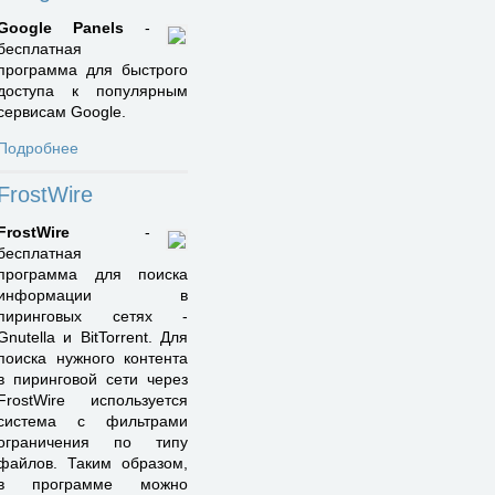
Google Panels
-
бесплатная
программа для быстрого
доступа к популярным
сервисам Google.
Подробнее
FrostWire
FrostWire
-
бесплатная
программа для поиска
информации в
пиринговых сетях -
Gnutella и BitTorrent. Для
поиска нужного контента
в пиринговой сети через
FrostWire используется
система с фильтрами
ограничения по типу
файлов. Таким образом,
в программе можно