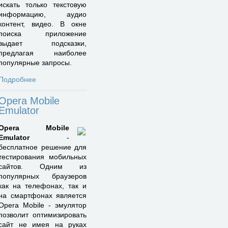
искать только текстовую
информацию, аудио
контент, видео. В окне
поиска приложение
выдает подсказки,
предлагая наиболее
популярные запросы.
Подробнее
Opera Mobile
Emulator
Opera Mobile
Emulator
-
бесплатное решение для
тестирования мобильных
сайтов. Одним из
популярных браузеров
как на телефонах, так и
на смартфонах является
Opera Mobile - эмулятор
позволит оптимизировать
сайт не имея на руках