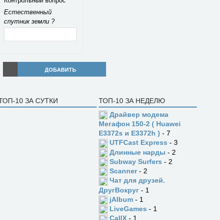
Контрольный вопрос
Естественный
спутник земли ?
ДОБАВИТЬ
ТОП-10 ЗА СУТКИ
ТОП-10 ЗА НЕДЕЛЮ
Драйвер модема
Мегафон 150-2 ( Huawei
E3372s и E3372h )
- 7
UTFCast Express
- 3
Длинные нарды
- 2
Subway Surfers
- 2
Scanner
- 2
Чат для друзей.
ДругВокруг
- 1
jAlbum
- 1
LiveGames
- 1
CallX
- 1