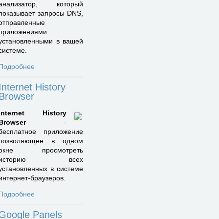
анализатор, который
показывает запросы DNS,
отправленные
приложениями
установленными в вашей
системе.
Подробнее
Internet History
Browser
Internet History
Browser
-
бесплатное приложение
позволяющее в одном
окне просмотреть
историю всех
установленных в системе
интернет-браузеров.
Подробнее
Google Panels