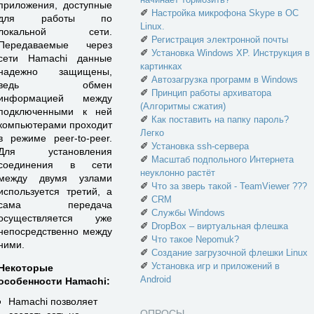
приложения, доступные
✐
Настройка микрофона Skype в ОС
для работы по
Linux.
локальной сети.
✐
Регистрация электронной почты
Передаваемые через
✐
Установка Windows XP. Инструкция в
сети Hamachi данные
картинках
надежно защищены,
✐
Автозагрузка программ в Windows
ведь обмен
✐
Принцип работы архиватора
информацией между
(Алгоритмы сжатия)
подключенными к ней
✐
Как поставить на папку пароль?
компьютерами проходит
Легко
в режиме peer-to-peer.
✐
Установка ssh-сервера
Для установления
✐
Масштаб подпольного Интернета
соединения в сети
неуклонно растёт
между двумя узлами
✐
Что за зверь такой - TeamViewer ???
используется третий, а
✐
CRM
сама передача
✐
Службы Windows
осуществляется уже
✐
DropBox – виртуальная флешка
непосредственно между
✐
Что такое Nepomuk?
ними.
✐
Создание загрузочной флешки Linux
✐
Установка игр и приложений в
Некоторые
Android
особенности Hamachi:
Hamachi позволяет
ОПРОСЫ