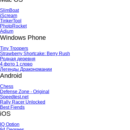
SlimBoat
iScream
TinkerTool
PhotoRocket
Adium
Windows Phone
Tiny Troopers
Strawberry Shortcake: Berry Rush
Родная деревня
4 фото 1 слово
Легенды Дракономании
Android
Chess
Defense Zone - Original
Speedtest.net
Rally Racer Unlocked
Best Fiends
iOS
IQ Option
94 Degrees