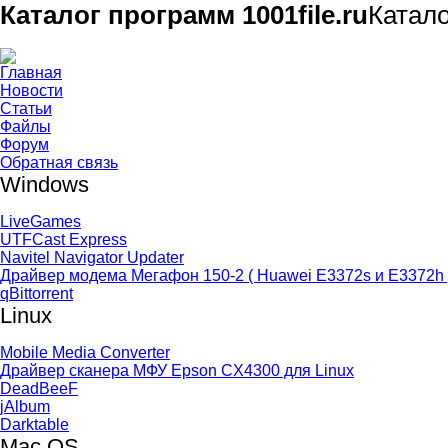
Каталог программ 1001file.ru
Катал
Главная
Новости
Статьи
Файлы
Форум
Обратная связь
Windows
LiveGames
UTFCast Express
Navitel Navigator Updater
Драйвер модема Мегафон 150-2 ( Huawei E3372s и E3372h 
qBittorrent
Linux
Mobile Media Converter
Драйвер сканера МФУ Epson CX4300 для Linux
DeadBeeF
jAlbum
Darktable
Mac OS