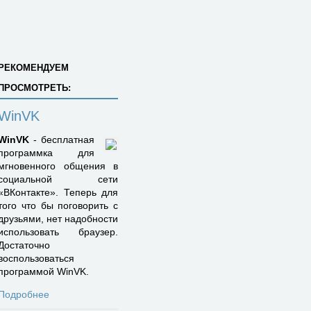
РЕКОМЕНДУЕМ
ПРОСМОТРЕТЬ:
WinVK
WinVK
- бесплатная
программка для
мгновенного общения в
социальной сети
«ВКонтакте». Теперь для
того что бы поговорить с
друзьями, нет надобности
использовать браузер.
Достаточно
воспользоваться
программой WinVK.
Подробнее