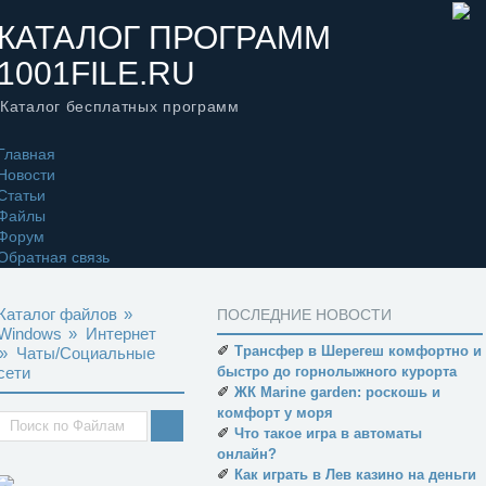
КАТАЛОГ ПРОГРАММ
1001FILE.RU
Каталог бесплатных программ
Главная
Новости
Статьи
Файлы
Форум
Обратная связь
Каталог файлов
»
ПОСЛЕДНИЕ НОВОСТИ
Windows
»
Интернет
✐
Трансфер в Шерегеш комфортно и
»
Чаты/Социальные
сети
быстро до горнолыжного курорта
✐
ЖК Marine garden: роскошь и
комфорт у моря
✐
Что такое игра в автоматы
онлайн?
✐
Как играть в Лев казино на деньги