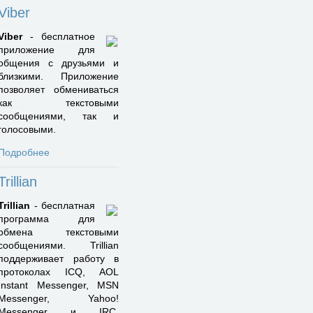
Viber
Viber
- бесплатное
приложение для
общения с друзьями и
близкими. Приложение
позволяет обмениваться
как текстовыми
сообщениями, так и
голосовыми.
Подробнее
Trillian
Trillian
- бесплатная
программа для
обмена текстовыми
сообщениями. Trillian
поддерживает работу в
протоколах ICQ, AOL
Instant Messenger, MSN
Messenger, Yahoo!
Messenger и IRC.