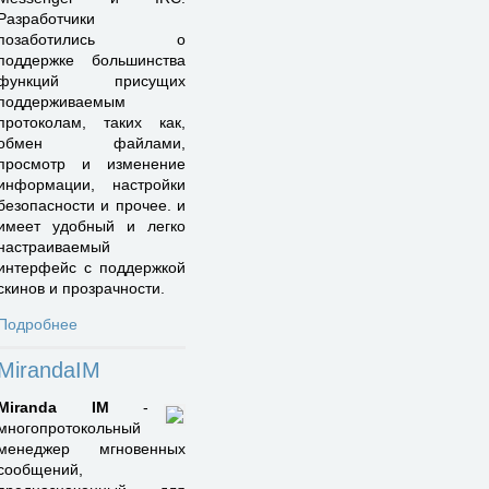
Разработчики
позаботились о
поддержке большинства
функций присущих
поддерживаемым
протоколам, таких как,
обмен файлами,
просмотр и изменение
информации, настройки
безопасности и прочее. и
имеет удобный и легко
настраиваемый
интерфейс с поддержкой
скинов и прозрачности.
Подробнее
MirandaIM
Miranda IM
-
многопротокольный
менеджер мгновенных
сообщений,