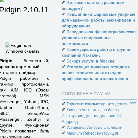
✐
Что такое слоты с реальным
Pidgin
2.10.11
выводом?
✐
Подшипники шариковые упорные
для надежной работы механизмов и
оборудования
✐
Передвижная флюорографическая
установка: современные
возможности
✐
Преимущества работы в группе
компаний Лакталис
Pidgin
— бесплатный,
✐
Эскорт услуги в Москве
кросплатфрменный
✐
Утилизация пищевых отходов и
интернет-пейджер.
вывоз строительных отходов
Pidgin работает с
профессионально и качественно
такими протоколами,
как: AIM, ICQ (Oscar
ПОПУЛЯРНЫЕ СТАТЬИ
protocol), MSN
Messenger, Yahoo!, IRC,
✐
Тормозит компьютер, что делать ???
Jabber, Gadu-Gadu,
✐
Как передать игры по блютуз.
SILC, GroupWise
Инструкция для владельцев ОС
Messenger, Zephyr и
Андроид.
другие. Функционал
✐
Установка Windows с флешки
Pidgin позволяет быть
✐
Macrium Reflect инструкция
подключенным