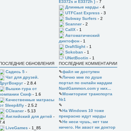
E3372s и E3372h )
- 7
Длинные нарды
- 4
UTFCast Express
- 3
Subway Surfers
- 2
Scanner
- 2
CallX
- 1
Автоматический
диктофон
- 1
DraftSight
- 1
Sokoban
- 1
UNetBootin
- 1
ПОСЛЕДНИЕ ОБНОВЛЕНИЯ
ПОСЛЕДНИЕ КОММЕНТАРИИ
Садись 5
-
✎
файл не доступен
✎
Лично мне по душе
Чат для друзей.
портал по онлайн нардам
ДругВокруг
- 2.8.4
NardGammon.com у них...
Вышки-тура от
✎
Мониторинг транспорта
компании Скиф
- 1.6
№1
Качественные матрасы
✎
от Sleep&fly
- 2.5.2
✎
На Windows 10 тоже
CCleaner
- 5.13
прекрасно идут нарды
Английский для детей
-
✎
Не неси чушь, нет там
7.4
ничего. Ни аваст ни доктор
LiveGames
- 1_85