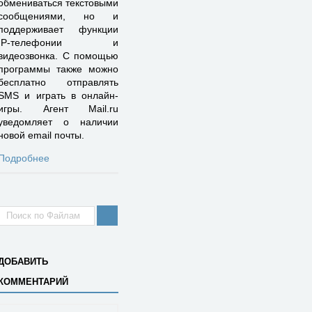
обмениваться текстовыми
сообщениями, но и
поддерживает функции
IP-телефонии и
видеозвонка. С помощью
программы также можно
бесплатно отправлять
SMS и играть в онлайн-
игры. Агент Mail.ru
уведомляет о наличии
новой email почты.
Подробнее
ДОБАВИТЬ
КОММЕНТАРИЙ