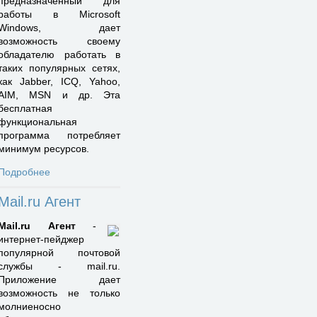
предназначенный для
работы в Microsoft
Windows, дает
возможность своему
обладателю работать в
таких популярных сетях,
как Jabber, ICQ, Yahoo,
AIM, MSN и др. Эта
бесплатная
функциональная
программа потребляет
минимум ресурсов.
Подробнее
Mail.ru Агент
Mail.ru Агент
-
интернет-пейджер
популярной почтовой
службы - mail.ru.
Приложение дает
возможность не только
молниеносно