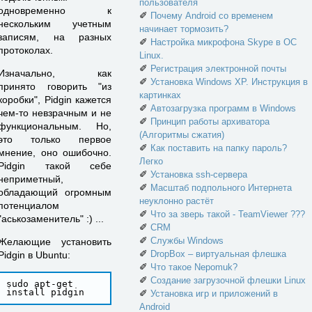
пользователя
одновременно к
✐
Почему Android со временем
нескольким учетным
начинает тормозить?
записям, на разных
✐
Настройка микрофона Skype в ОС
протоколах.
Linux.
✐
Регистрация электронной почты
Изначально, как
✐
Установка Windows XP. Инструкция в
принято говорить "из
картинках
коробки", Pidgin кажется
✐
Автозагрузка программ в Windows
чем-то невзрачным и не
✐
Принцип работы архиватора
функциональным. Но,
(Алгоритмы сжатия)
это только первое
✐
Как поставить на папку пароль?
мнение, оно ошибочно.
Легко
Pidgin такой себе
✐
Установка ssh-сервера
неприметный,
✐
Масштаб подпольного Интернета
обладающий огромным
неуклонно растёт
потенциалом
✐
Что за зверь такой - TeamViewer ???
"аськозаменитель" :) ...
✐
CRM
✐
Службы Windows
Желающие установить
✐
DropBox – виртуальная флешка
Pidgin в Ubuntu:
✐
Что такое Nepomuk?
✐
Создание загрузочной флешки Linux
sudo apt-get 
✐
Установка игр и приложений в
Android