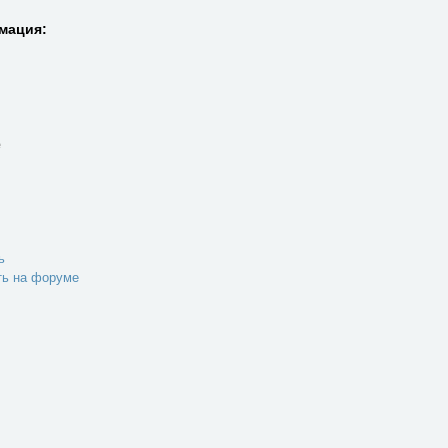
мация:
e
ь
ть на форуме