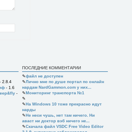
ПОСЛЕДНИЕ КОММЕНТАРИИ
✎
файл не доступен
✎
Лично мне по душе портал по онлайн
- 2.8.4
нардам NardGammon.com у них...
иф
- 1.6
✎
Мониторинг транспорта №1
eep&fly
-
✎
✎
На Windows 10 тоже прекрасно идут
нарды
✎
Не неси чушь, нет там ничего. Ни
аваст ни доктор вэб ничего не...
✎
Скачала файл VSDC Free Video Editor