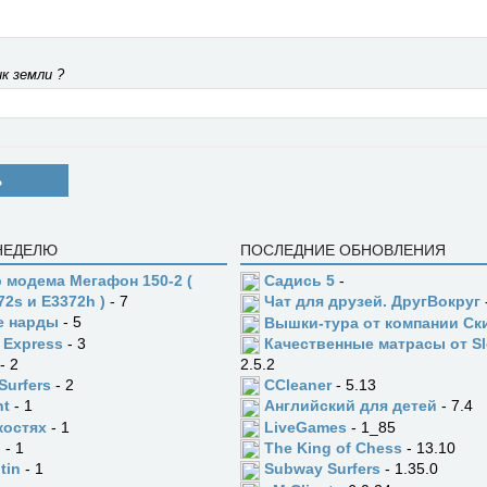
к земли ?
Ь
 НЕДЕЛЮ
ПОСЛЕДНИЕ ОБНОВЛЕНИЯ
 модема Мегафон 150-2 (
Садись 5
-
72s и E3372h )
- 7
Чат для друзей. ДругВокруг
е нарды
- 5
Вышки-тура от компании Ск
 Express
- 3
Качественные матрасы от Sl
- 2
2.5.2
Surfers
- 2
CCleaner
- 5.13
ht
- 1
Английский для детей
- 7.4
костях
- 1
LiveGames
- 1_85
n
- 1
The King of Chess
- 13.10
tin
- 1
Subway Surfers
- 1.35.0