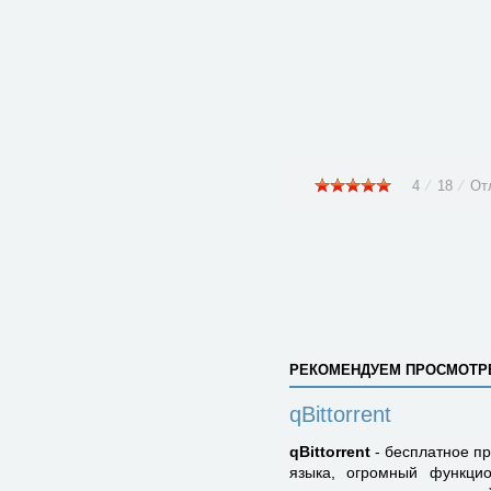
4
⁄
18
⁄
От
РЕКОМЕНДУЕМ ПРОСМОТР
qBittorrent
qBittorrent
- бесплатное пр
языка, огромный функцио