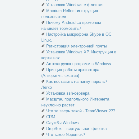
✐
Установка Windows с флешки
✐
Macrium Reflect инструкция
пользователя
✐
Почему Android со временем
начинает тормозить?
✐
Настройка микрофона Skype в ОС
Linux.
✐
Регистрация электронной почты
✐
Установка Windows XP. Инструкция в
картинках
✐
Автозагрузка программ в Windows
✐
Принцип работы архиватора
(Алгоритмы сжатия)
✐
Как поставить на папку пароль?
Легко
✐
Установка ssh-сервера
✐
Масштаб подпольного Интернета
неуклонно растёт
✐
Что за зверь такой - TeamViewer ???
✐
CRM
✐
Службы Windows
✐
DropBox – виртуальная флешка
✐
Что такое Nepomuk?