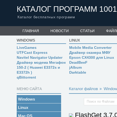
КАТАЛОГ ПРОГРАММ 1001
Каталог бесплатных программ
ГЛАВНАЯ
НОВОСТИ
СТАТЬИ
ФАЙЛ
WINDOWS
LINUX
LiveGames
Mobile Media Converter
UTFCast Express
Драйвер сканера МФУ
Navitel Navigator Updater
Epson CX4300 для Linux
Драйвер модема Мегафон
DeadBeeF
150-2 ( Huawei E3372s и
jAlbum
E3372h )
Darktable
qBittorrent
Каталог файлов
»
Windo
МЕНЮ САЙТА
Windows
Linux
FlashGet
3.7.
Mac OS