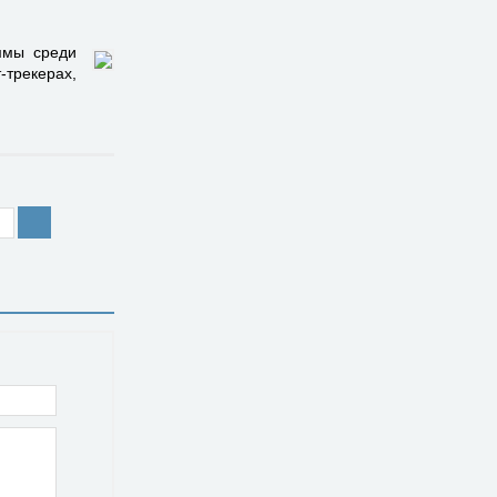
ммы среди
-трекерах,