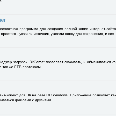
й.
ier
есплатная программа для создания полной копии интернет-сайто
ростого - указали источник, указали папку для сохранения, и все.
еджер загрузок. BitComet позволяет скачивать, и обмениваться 
а так же FTP-протоколы.
ент-клиент для ПК на базе ОС Windows. Приложение позволяет как
ениваться файлами с друзьями.