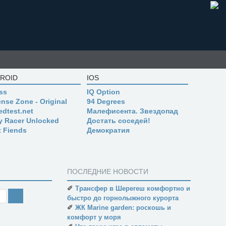
ROID
IOS
ss
IQ Option
nse Zone - Original
94 Degrees
edtest.net
Малефисента. Звездопад
ly Racer Unlocked
Достать соседей!
t Fiends
Демократия
ПОСЛЕДНИЕ НОВОСТИ
✐
Трансфер в Шерегеш комфортно и
быстро до горнолыжного курорта
✐
ЖК Marine garden: роскошь и
комфорт у моря