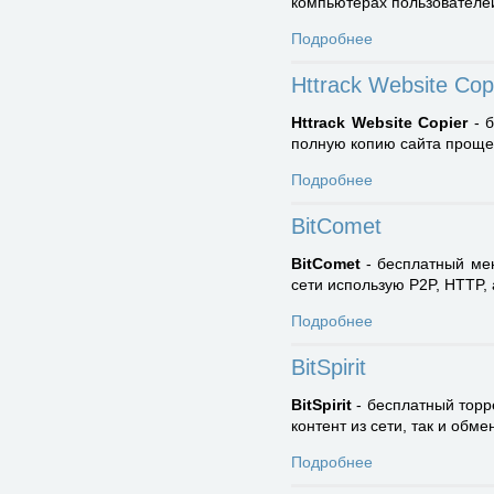
компьютерах пользователе
Подробнее
Httrack Website Cop
Httrack Website Copier
- б
полную копию сайта проще п
Подробнее
BitComet
BitComet
- бесплатный мен
сети использую P2P, HTTP, 
Подробнее
BitSpirit
BitSpirit
- бесплатный торр
контент из сети, так и обм
Подробнее