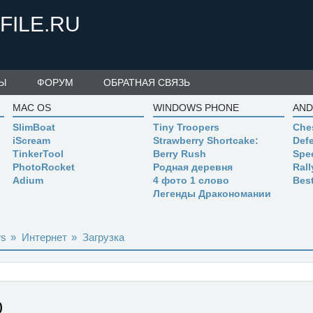
FILE.RU
Ы
ФОРУМ
ОБРАТНАЯ СВЯЗЬ
MAC OS
WINDOWS PHONE
AND
SlimBoat
Tiny Troopers
Che
iScream
Strawberry Shortcake:
Defe
TinkerTool
Berry Rush
Spe
PhotoRocket
Родная деревня
Ral
Adium
4 фото 1 слово
Bes
Легенды Дракономании
ws
»
Интернет
»
Загрузка
0