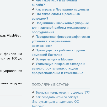
✐
Что такое игра в автоматы
онлайн?
✐
Как играть в Лев казино на деньги
✐
Что такое слоты с реальным
выводом?
✐
Подшипники шариковые упорные
для надежной работы механизмов и
оборудования
✐
Передвижная флюорографическая
установка: современные
возможности
✐
Преимущества работы в группе
ых файлов на
компаний Лакталис
тся от 100 до
✐
Эскорт услуги в Москве
✐
Утилизация пищевых отходов и
вывоз строительных отходов
я управления
профессионально и качественно
мент загрузки
ПОПУЛЯРНЫЕ СТАТЬИ
✐
Тормозит компьютер, что делать ???
✐
Как передать игры по блютуз.
Инструкция для владельцев ОС
Андроид.