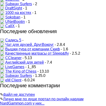
Subway Surfers
- 2
DraftSight
- 1
1000 на костях
- 1
Sokoban
- 1
UNetBootin
- 1
CallX
- 1
Последние обновления
Садись 5
-
Чат для друзей. ДругВокруг
- 2.8.4
Вышки-тура от компании Скиф
- 1.6
Качественные матрасы от Sleep&fly
- 2.5.2
CCleaner
- 5.13
Английский для детей
- 7.4
LiveGames
- 1_85
The King of Chess
- 13.10
Subway Surfers
- 1.35.0
eM Client
- 6.0.24
Последние комментарии
✎
файл не доступен
✎
Лично мне по душе портал по онлайн нардам
NardGammon.com у них...