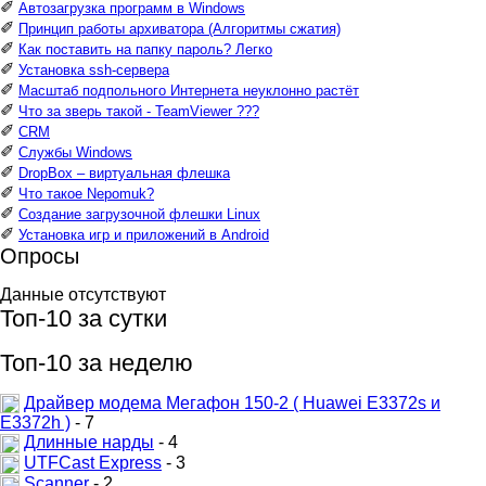
✐
Автозагрузка программ в Windows
✐
Принцип работы архиватора (Алгоритмы сжатия)
✐
Как поставить на папку пароль? Легко
✐
Установка ssh-сервера
✐
Масштаб подпольного Интернета неуклонно растёт
✐
Что за зверь такой - TeamViewer ???
✐
CRM
✐
Службы Windows
✐
DropBox – виртуальная флешка
✐
Что такое Nepomuk?
✐
Создание загрузочной флешки Linux
✐
Установка игр и приложений в Android
Опросы
Данные отсутствуют
Топ-10 за сутки
Топ-10 за неделю
Драйвер модема Мегафон 150-2 ( Huawei E3372s и
E3372h )
- 7
Длинные нарды
- 4
UTFCast Express
- 3
Scanner
- 2