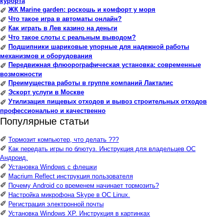
курорта
ЖК Marine garden: роскошь и комфорт у моря
✐
Что такое игра в автоматы онлайн?
✐
Как играть в Лев казино на деньги
✐
Что такое слоты с реальным выводом?
✐
Подшипники шариковые упорные для надежной работы
✐
механизмов и оборудования
Передвижная флюорографическая установка: современные
✐
возможности
Преимущества работы в группе компаний Лакталис
✐
Эскорт услуги в Москве
✐
Утилизация пищевых отходов и вывоз строительных отходов
✐
профессионально и качественно
Популярные статьи
✐
Тормозит компьютер, что делать ???
✐
Как передать игры по блютуз. Инструкция для владельцев ОС
Андроид.
✐
Установка Windows с флешки
✐
Macrium Reflect инструкция пользователя
✐
Почему Android со временем начинает тормозить?
✐
Настройка микрофона Skype в ОС Linux.
✐
Регистрация электронной почты
✐
Установка Windows XP. Инструкция в картинках