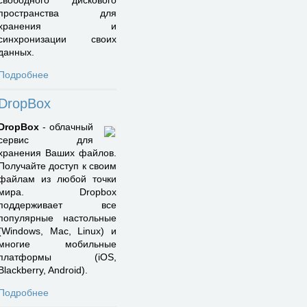
свободного дискового
пространства для
хранения и
синхронизации своих
данных.
Подробнее
DropBox
DropBox
- облачный
сервис для
хранения Ваших файлов.
Получайте доступ к своим
файлам из любой точки
мира. Dropbox
поддерживает все
популярные настольные
(Windows, Mac, Linux) и
многие мобильные
платформы (iOS,
Blackberry, Android).
Подробнее