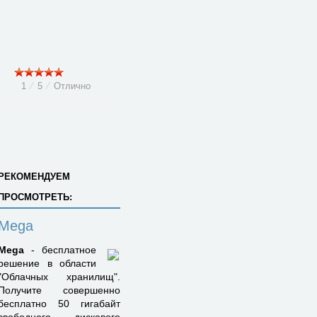
1
⁄
5
⁄
Отлично
РЕКОМЕНДУЕМ
ПРОСМОТРЕТЬ:
Mega
Mega
- бесплатное
решение в области
"Облачных хранилищ".
Получите совершенно
бесплатно 50 гигабайт