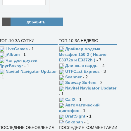
ДОБАВИТЬ
ТОП-10 ЗА СУТКИ
ТОП-10 ЗА НЕДЕЛЮ
LiveGames
- 1
Драйвер модема
jAlbum
- 1
Мегафон 150-2 ( Huawei
E3372s и E3372h )
- 7
Чат для друзей.
Длинные нарды
- 4
ДругВокруг
- 1
UTFCast Express
- 3
Navitel Navigator Updater
Scanner
- 2
- 1
Subway Surfers
- 2
Navitel Navigator Updater
- 1
CallX
- 1
Автоматический
диктофон
- 1
DraftSight
- 1
Sokoban
- 1
ПОСЛЕДНИЕ ОБНОВЛЕНИЯ
ПОСЛЕДНИЕ КОММЕНТАРИИ