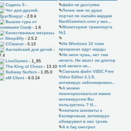
Садись 5
-
✎
файл не доступен
✎
Лично мне по душе
Чат для друзей.
портал по онлайн нардам
ДругВокруг
- 2.8.4
NardGammon.com у них...
Вышки-тура от
✎
Мониторинг транспорта
компании Скиф
- 1.6
№1
Качественные матрасы
✎
от Sleep&fly
- 2.5.2
✎
На Windows 10 тоже
CCleaner
- 5.13
прекрасно идут нарды
Английский для детей
-
✎
Не неси чушь, нет там
7.4
ничего. Ни аваст ни доктор
LiveGames
- 1_85
вэб ничего не...
The King of Chess
- 13.10
✎
Скачала файл VSDC Free
Subway Surfers
- 1.35.0
Video Editor 2.1.9,
eM Client
- 6.0.24
антивирус заблокировал...
✎
А можно
поинтересоваться каким
антивирусом Вы
пользуетесь ? И...
✎
скачала шахматы с
Каспаровым. антивирус
обнаружил в них троян
✎
А в faq смотрел