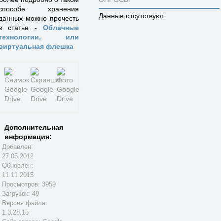
способе хранения
Данные отсутствуют
данных можно прочесть
в статье -
Облачные
технологии, или
виртуальная флешка
Дополнительная
информация:
Добавлен:
27.05.2012
Обновлен:
11.11.2015
Просмотров: 3959
Загрузок: 49
Версия файла:
1.3.28.15