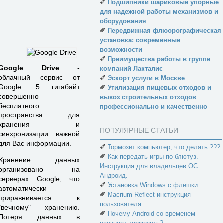
✐
Подшипники шариковые упорные
для надежной работы механизмов и
оборудования
✐
Передвижная флюорографическая
установка: современные
возможности
✐
Преимущества работы в группе
Google Drive
-
компаний Лакталис
облачный сервис от
✐
Эскорт услуги в Москве
Google. 5 гигабайт
✐
Утилизация пищевых отходов и
совершенно
вывоз строительных отходов
бесплатного
профессионально и качественно
пространства для
хранения и
ПОПУЛЯРНЫЕ СТАТЬИ
синхронизации важной
для Вас информации.
✐
Тормозит компьютер, что делать ???
✐
Как передать игры по блютуз.
Хранение данных
Инструкция для владельцев ОС
организовано на
Андроид.
серверах Google, что
✐
Установка Windows с флешки
автоматически
✐
Macrium Reflect инструкция
приравнивается к
пользователя
"вечному" хранению.
✐
Почему Android со временем
Потеря данных в
начинает тормозить?