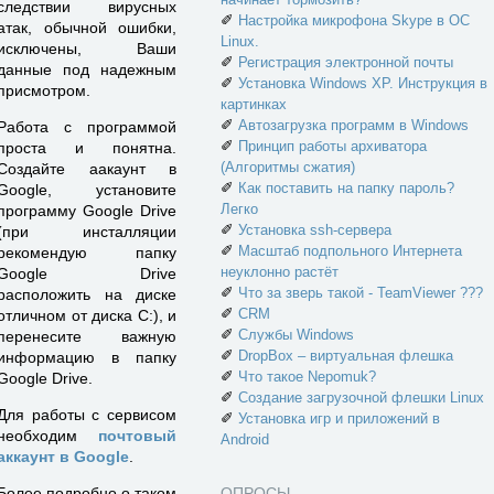
следствии вирусных
✐
Настройка микрофона Skype в ОС
атак, обычной ошибки,
Linux.
исключены, Ваши
✐
Регистрация электронной почты
данные под надежным
✐
Установка Windows XP. Инструкция в
присмотром.
картинках
✐
Автозагрузка программ в Windows
Работа с программой
✐
Принцип работы архиватора
проста и понятна.
(Алгоритмы сжатия)
Создайте аакаунт в
✐
Как поставить на папку пароль?
Google, установите
Легко
программу Google Drive
✐
Установка ssh-сервера
(при инсталляции
✐
Масштаб подпольного Интернета
рекомендую папку
неуклонно растёт
Google Drive
✐
Что за зверь такой - TeamViewer ???
расположить на диске
✐
CRM
отличном от диска C:), и
✐
Службы Windows
перенесите важную
✐
DropBox – виртуальная флешка
информацию в папку
✐
Что такое Nepomuk?
Google Drive.
✐
Создание загрузочной флешки Linux
Для работы с сервисом
✐
Установка игр и приложений в
необходим
почтовый
Android
аккаунт в Google
.
ОПРОСЫ
Более подробно о таком