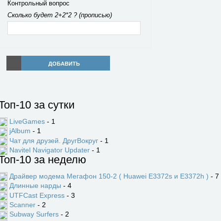
Контрольный вопрос
Сколько будет 2+2*2 ? (прописью)
ДОБАВИТЬ
Топ-10 за сутки
LiveGames
- 1
jAlbum
- 1
Чат для друзей. ДругВокруг
- 1
Navitel Navigator Updater
- 1
Топ-10 за неделю
Драйвер модема Мегафон 150-2 ( Huawei E3372s и E3372h )
- 7
Длинные нарды
- 4
UTFCast Express
- 3
Scanner
- 2
Subway Surfers
- 2