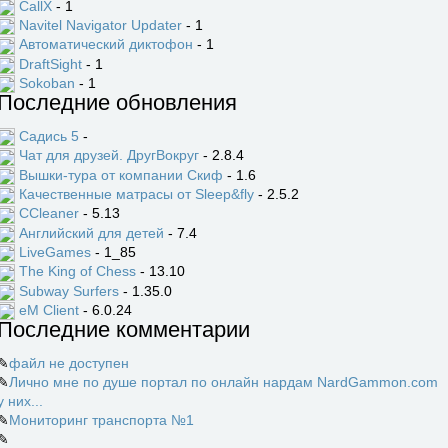
CallX
- 1
Navitel Navigator Updater
- 1
Автоматический диктофон
- 1
DraftSight
- 1
Sokoban
- 1
Последние обновления
Садись 5
-
Чат для друзей. ДругВокруг
- 2.8.4
Вышки-тура от компании Скиф
- 1.6
Качественные матрасы от Sleep&fly
- 2.5.2
CCleaner
- 5.13
Английский для детей
- 7.4
LiveGames
- 1_85
The King of Chess
- 13.10
Subway Surfers
- 1.35.0
eM Client
- 6.0.24
Последние комментарии
✎
файл не доступен
✎
Лично мне по душе портал по онлайн нардам NardGammon.com
у них...
✎
Мониторинг транспорта №1
✎