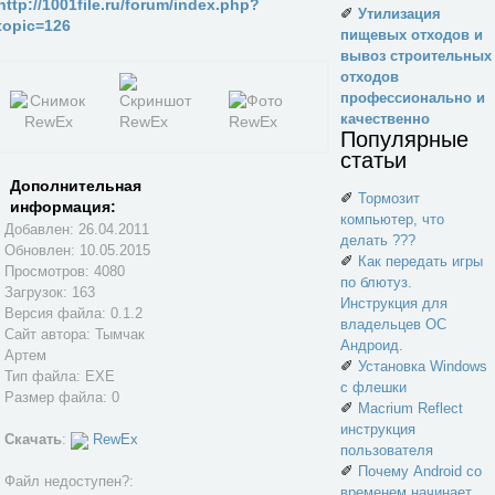
http://1001file.ru/forum/index.php?
✐
Утилизация
topic=126
пищевых отходов и
вывоз строительных
отходов
профессионально и
качественно
Популярные
статьи
Дополнительная
✐
Тормозит
информация:
компьютер, что
Добавлен: 26.04.2011
делать ???
Обновлен:
10.05.2015
✐
Как передать игры
Просмотров: 4080
по блютуз.
Загрузок: 163
Инструкция для
Версия файла: 0.1.2
владельцев ОС
Сайт автора:
Тымчак
Андроид.
Артем
✐
Установка Windows
Тип файла: EXE
с флешки
Размер файла: 0
✐
Macrium Reflect
инструкция
Скачать
:
RewEx
пользователя
✐
Почему Android со
Файл недоступен?:
временем начинает