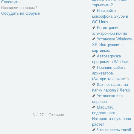
Сообщить
тормозить?
Возникли вопросы?:
✐
Настройка
Обсудить на форуме
микрофона Skype в
ОС Linux.
✐
Регистрация
электронной почты
✐
Установка Windows
XP. Инструкция в
картинках
✐
Автозагрузка
программ в Windows
✐
Принцип работы
архиватора
(Алгоритмы сжатия)
✐
Как поставить на
папку пароль? Легко
✐
Установка ssh-
сервера
✐
Масштаб
подпольного
6
⁄
27
⁄
Отлично
Интернета неуклонно
растёт
✐
Что за зверь такой