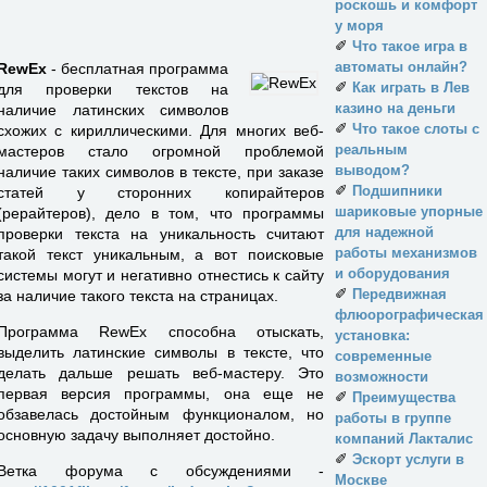
роскошь и комфорт
у моря
✐
Что такое игра в
автоматы онлайн?
RewEx
- бесплатная программа
✐
Как играть в Лев
для проверки текстов на
казино на деньги
наличие латинских символов
✐
Что такое слоты с
схожих с кириллическими. Для многих веб-
реальным
мастеров стало огромной проблемой
выводом?
наличие таких символов в тексте, при заказе
✐
Подшипники
статей у сторонних копирайтеров
шариковые упорные
(рерайтеров), дело в том, что программы
для надежной
проверки текста на уникальность считают
работы механизмов
такой текст уникальным, а вот поисковые
и оборудования
системы могут и негативно отнестись к сайту
✐
Передвижная
за наличие такого текста на страницах.
флюорографическая
Программа RewEx способна отыскать,
установка:
выделить латинские символы в тексте, что
современные
делать дальше решать веб-мастеру. Это
возможности
первая версия программы, она еще не
✐
Преимущества
обзавелась достойным функционалом, но
работы в группе
основную задачу выполняет достойно.
компаний Лакталис
✐
Эскорт услуги в
Ветка форума с обсуждениями -
Москве