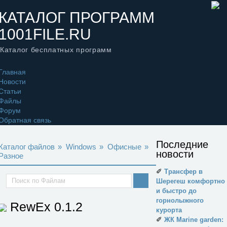
КАТАЛОГ ПРОГРАММ
1001FILE.RU
Каталог бесплатных программ
Главная
Новости
Статьи
Файлы
Форум
Обратная связь
Последние
Каталог файлов
»
Windows
»
Офисные
»
новости
Разное
✐
Трансфер в
Шерегеш комфортно
и быстро до
горнолыжного
RewEx
0.1.2
курорта
✐
ЖК Marine garden: