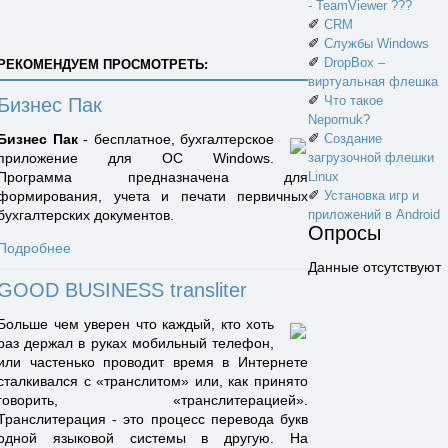
- TeamViewer ???
✐
CRM
✐
Службы Windows
✐
DropBox –
РЕКОМЕНДУЕМ ПРОСМОТРЕТЬ:
виртуальная флешка
✐
Что такое
Бизнес Пак
Nepomuk?
✐
Бизнес Пак
- бесплатное, бухгалтерское
Создание
приложение для ОС Windows.
загрузочной флешки
Программа предназначена для
Linux
✐
формирования, учета и печати первичных
Установка игр и
бухгалтерских документов.
приложений в Android
Опросы
Подробнее
Данные отсутствуют
GOOD BUSINESS transliter
Больше чем уверен что каждый, кто хоть
раз держал в руках мобильный телефон,
или частенько проводит время в Интернете
сталкивался с «транслитом» или, как принято
говорить, «транслитерацией».
Транслитерация - это процесс перевода букв
одной языковой системы в другую. На