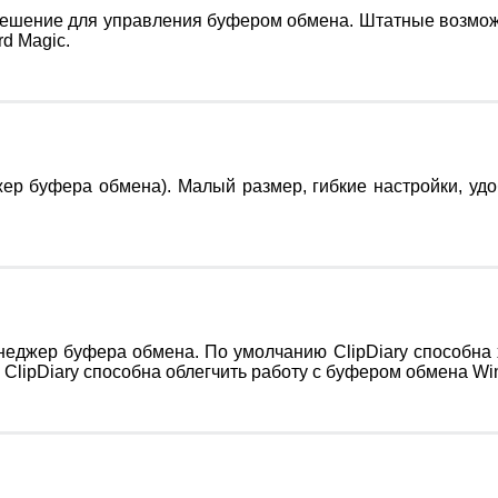
е решение для управления буфером обмена. Штатные возмо
rd Magic.
 буфера обмена). Малый размер, гибкие настройки, удобс
жер буфера обмена. По умолчанию ClipDiary способна хра
lipDiary способна облегчить работу с буфером обмена Win