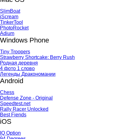
SlimBoat
iScream
TinkerTool
PhotoRocket
Adium
Windows Phone
Tiny Troopers
Strawberry Shortcake: Berry Rush
Родная деревня
4 фото 1 слово
Легенды Дракономании
Android
Chess
Defense Zone - Original
Speedtest.net
Rally Racer Unlocked
Best Fiends
iOS
IQ Option
94 Degrees