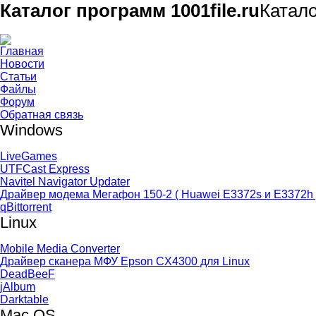
Каталог программ 1001file.ru
Катал
Главная
Новости
Статьи
Файлы
Форум
Обратная связь
Windows
LiveGames
UTFCast Express
Navitel Navigator Updater
Драйвер модема Мегафон 150-2 ( Huawei E3372s и E3372h 
qBittorrent
Linux
Mobile Media Converter
Драйвер сканера МФУ Epson CX4300 для Linux
DeadBeeF
jAlbum
Darktable
Mac OS