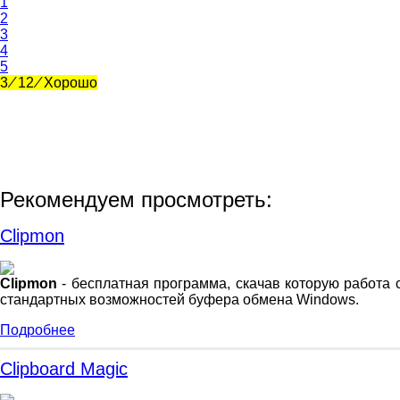
1
2
3
4
5
3
⁄
12
⁄
Хорошо
Рекомендуем просмотреть:
Clipmon
Clipmon
- бесплатная программа, скачав которую работа
стандартных возможностей буфера обмена Windows.
Подробнее
Clipboard Magic