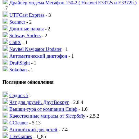
Драйвер модема Мегафон 150-2 ( Huawei E3372s и E3372h )
- 7
UTFCast Express
- 3
Scanner
- 2
Длинные нарды
- 2
Subway Surfers
- 2
CallX
- 1
Navitel Navigator Updater
- 1
Автоматический диктофон
- 1
DraftSight
- 1
Sokoban
- 1
Последние обновления
Садись 5
-
Чат для друзей. ДругВокруг
- 2.8.4
Вышки-тура от компании Скиф
- 1.6
Качественные матрасы от Sleep&fly
- 2.5.2
CCleaner
- 5.13
Английский для детей
- 7.4
LiveGames
- 1_85