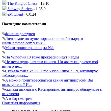
The King of Chess
- 13.10
Subway Surfers
- 1.35.0
eM Client
- 6.0.24
Последние комментарии
✎
файл не доступен
✎
Лично мне по душе портал по онлайн нардам
NardGammon.com у них...
✎
Мониторинг транспорта №1
✎
✎
На Windows 10 тоже прекрасно идут нарды
✎
Не неси чушь, нет там ничего. Ни аваст ни доктор вэб
ничего не...
✎
Скачала файл VSDC Free Video Editor 2.1.9, антивирус
заблокировал...
✎
А можно поинтересоваться каким антивирусом Вы
пользуетесь ? И...
✎
скачала шахматы с Каспаровым. антивирус обнаружил в
них троян
✎
А в faq смотрел
Полезная информация