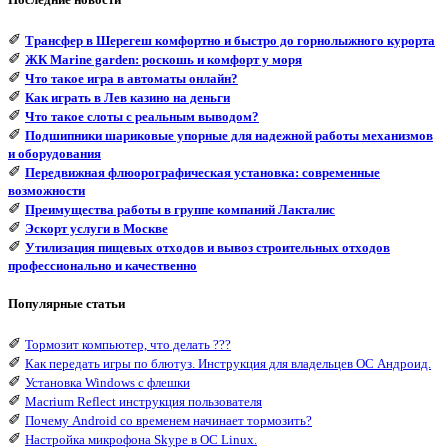
✐
Трансфер в Шерегеш комфортно и быстро до горнолыжного курорта
✐
ЖК Marine garden: роскошь и комфорт у моря
✐
Что такое игра в автоматы онлайн?
✐
Как играть в Лев казино на деньги
✐
Что такое слоты с реальным выводом?
✐
Подшипники шариковые упорные для надежной работы механизмов
и оборудования
✐
Передвижная флюорографическая установка: современные
возможности
✐
Преимущества работы в группе компаний Лакталис
✐
Эскорт услуги в Москве
✐
Утилизация пищевых отходов и вывоз строительных отходов
профессионально и качественно
Популярные статьи
✐
Тормозит компьютер, что делать ???
✐
Как передать игры по блютуз. Инструкция для владельцев ОС Андроид.
✐
Установка Windows с флешки
✐
Macrium Reflect инструкция пользователя
✐
Почему Android со временем начинает тормозить?
✐
Настройка микрофона Skype в ОС Linux.