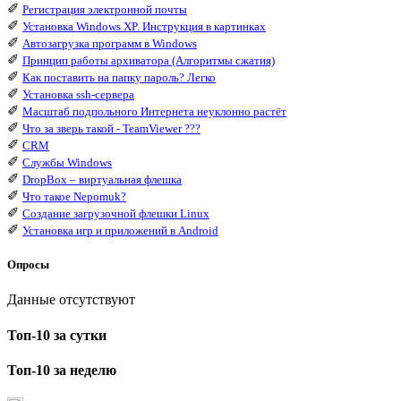
✐
Регистрация электронной почты
✐
Установка Windows XP. Инструкция в картинках
✐
Автозагрузка программ в Windows
✐
Принцип работы архиватора (Алгоритмы сжатия)
✐
Как поставить на папку пароль? Легко
✐
Установка ssh-сервера
✐
Масштаб подпольного Интернета неуклонно растёт
✐
Что за зверь такой - TeamViewer ???
✐
CRM
✐
Службы Windows
✐
DropBox – виртуальная флешка
✐
Что такое Nepomuk?
✐
Создание загрузочной флешки Linux
✐
Установка игр и приложений в Android
Опросы
Данные отсутствуют
Топ-10 за сутки
Топ-10 за неделю