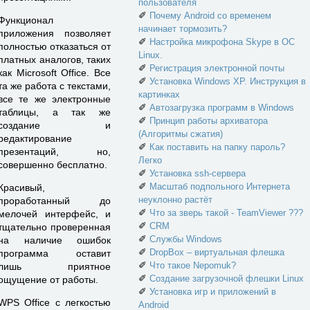
пользователя
✐
Почему Android со временем
Функционал
начинает тормозить?
приложения позволяет
✐
Настройка микрофона Skype в ОС
полностью отказаться от
Linux.
платных аналогов, таких
✐
Регистрация электронной почты
как Microsoft Office. Все
✐
Установка Windows XP. Инструкция в
та же работа с текстами,
картинках
все те же электронные
✐
Автозагрузка программ в Windows
таблицы, а так же
✐
Принцип работы архиватора
создание и
(Алгоритмы сжатия)
редактирование
✐
Как поставить на папку пароль?
презентаций, но,
Легко
совершенно бесплатно.
✐
Установка ssh-сервера
✐
Масштаб подпольного Интернета
Красивый,
неуклонно растёт
проработанный до
✐
Что за зверь такой - TeamViewer ???
мелочей интерфейс, и
✐
CRM
тщательно проверенная
✐
Службы Windows
на наличие ошибок
✐
DropBox – виртуальная флешка
программа оставит
✐
Что такое Nepomuk?
лишь приятное
✐
Создание загрузочной флешки Linux
ощущение от работы.
✐
Установка игр и приложений в
WPS Office с легкостью
Android