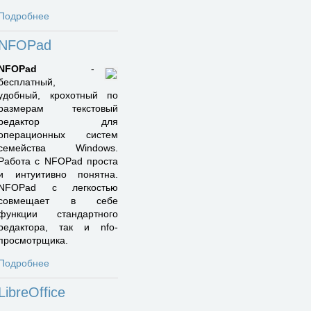
Подробнее
NFOPad
NFOPad
-
бесплатный,
удобный, крохотный по
размерам текстовый
редактор для
операционных систем
семейства Windows.
Работа с NFOPad проста
и интуитивно понятна.
NFOPad с легкостью
совмещает в себе
функции стандартного
редактора, так и nfo-
просмотрщика.
Подробнее
LibreOffice