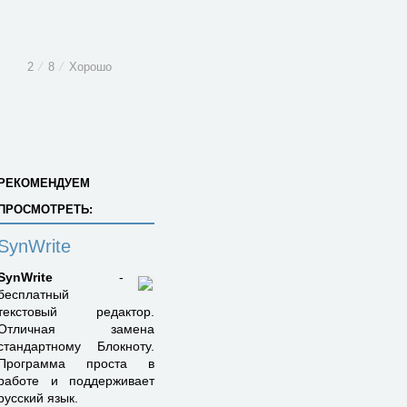
2
⁄
8
⁄
Хорошо
РЕКОМЕНДУЕМ
ПРОСМОТРЕТЬ:
SynWrite
SynWrite
-
бесплатный
текстовый редактор.
Отличная замена
стандартному Блокноту.
Программа проста в
работе и поддерживает
русский язык.