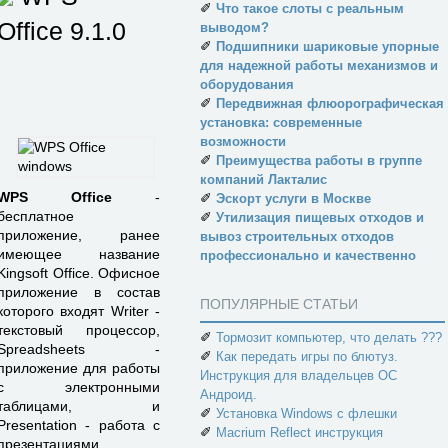
✐
Что такое слоты с реальным
Office
9.1.0
выводом?
✐
Подшипники шариковые упорные
для надежной работы механизмов и
оборудования
✐
Передвижная флюорографическая
установка: современные
возможности
✐
Преимущества работы в группе
компаний Лакталис
WPS Office
-
✐
Эскорт услуги в Москве
бесплатное
✐
Утилизация пищевых отходов и
приложение, ранее
вывоз строительных отходов
имеющее название
профессионально и качественно
Kingsoft Office. Офисное
приложение в состав
ПОПУЛЯРНЫЕ СТАТЬИ
которого входят Writer -
текстовый процессор,
✐
Тормозит компьютер, что делать ???
Spreadsheets -
✐
Как передать игры по блютуз.
приложение для работы
Инструкция для владельцев ОС
с электронными
Андроид.
таблицами, и
✐
Установка Windows с флешки
Presentation - работа с
✐
Macrium Reflect инструкция
презентациями.