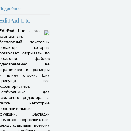
Подробнее
EditPad Lite
EditPad Lite
- это
компактный,
бесплатный текстовый
редактор, который
позволяет открывать по
несколько файлов
одновременно, не
ограничивая их размеры
и длину строки. Ему
присущи все
характеристики,
необходимые для
текстового редактора, а
также некоторые
дополнительные
функции. Закладки
помогают переключаться
между файлами, поэтому
нет проблем с