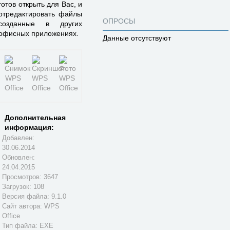
готов открыть для Вас, и
отредактировать файлы
ОПРОСЫ
созданные в других
офисных приложениях.
Данные отсутствуют
Дополнительная
информация:
Добавлен:
30.06.2014
Обновлен:
24.04.2015
Просмотров: 3647
Загрузок: 108
Версия файла: 9.1.0
Сайт автора:
WPS
Office
Тип файла: EXE