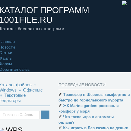
КАТАЛОГ ПРОГРАММ
1001FILE.RU
Каталог бесплатных программ
Главная
Новости
Статьи
Файлы
Форум
Обратная связь
Каталог файлов
»
ПОСЛЕДНИЕ НОВОСТИ
Windows
»
Офисные
✐
Трансфер в Шерегеш комфортно и
»
Текстовые
редакторы
быстро до горнолыжного курорта
✐
ЖК Marine garden: роскошь и
комфорт у моря
✐
Что такое игра в автоматы
онлайн?
✐
WPS
Как играть в Лев казино на деньги