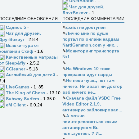
UNetBootin
- 1
Чат для друзей.
ДругВокруг
- 1
ПОСЛЕДНИЕ ОБНОВЛЕНИЯ
ПОСЛЕДНИЕ КОММЕНТАРИИ
Садись 5
-
✎
файл не доступен
✎
Лично мне по душе
Чат для друзей.
портал по онлайн нардам
ДругВокруг
- 2.8.4
NardGammon.com у них...
Вышки-тура от
✎
Мониторинг транспорта
компании Скиф
- 1.6
№1
Качественные матрасы
✎
от Sleep&fly
- 2.5.2
✎
На Windows 10 тоже
CCleaner
- 5.13
прекрасно идут нарды
Английский для детей
-
✎
Не неси чушь, нет там
7.4
ничего. Ни аваст ни доктор
LiveGames
- 1_85
вэб ничего не...
The King of Chess
- 13.10
✎
Скачала файл VSDC Free
Subway Surfers
- 1.35.0
Video Editor 2.1.9,
eM Client
- 6.0.24
антивирус заблокировал...
✎
А можно
поинтересоваться каким
антивирусом Вы
пользуетесь ? И...