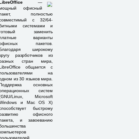
LibreOffice
—
мощный офисный
пакет, полностью
совместимый с 32/64-
битными системами и
готовый заменить
платные варианты
офисных пакетов.
Благодаря широкому
кругу разрботчиков из
разных стран мира,
LibreOffice общается с
пользователями на
одном из 30 языков мира.
Поддержка основных
операционных систем
(GNU/Linux, Microsoft
Windows и Mac OS X)
способствует быстрому
развитию офисного
пакета, и завоеванию
большинства
компьютеров
пользователей.