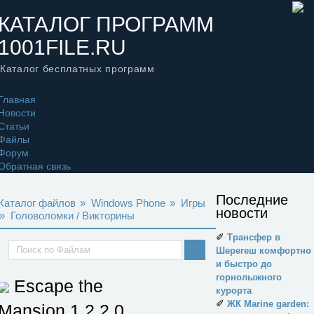
КАТАЛОГ ПРОГРАММ
1001FILE.RU
Каталог бесплатных программ
Главная
Новости
Статьи
Файлы
Форум
Обратная связь
Последние
Каталог файлов
»
Windows Phone
»
Игры
новости
»
Головоломки / Викторины
✐
Трансфер в
Шерегеш комфортно
и быстро до
горнолыжного
Escape the
курорта
✐
ЖК Marine garden:
Mansion
1.2.2.0