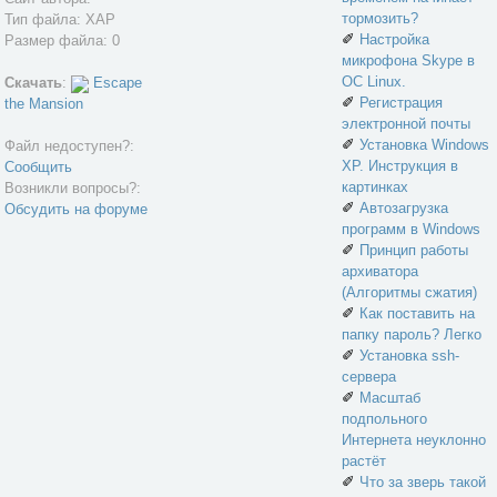
тормозить?
Тип файла: XAP
✐
Настройка
Размер файла: 0
микрофона Skype в
ОС Linux.
Скачать
:
Escape
✐
Регистрация
the Mansion
электронной почты
✐
Установка Windows
Файл недоступен?:
XP. Инструкция в
Сообщить
картинках
Возникли вопросы?:
✐
Автозагрузка
Обсудить на форуме
программ в Windows
✐
Принцип работы
архиватора
(Алгоритмы сжатия)
✐
Как поставить на
папку пароль? Легко
✐
Установка ssh-
сервера
✐
Масштаб
подпольного
Интернета неуклонно
растёт
✐
Что за зверь такой