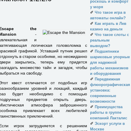
роскошь и комфорт
у моря
✐
Что такое игра в
автоматы онлайн?
✐
Как играть в Лев
Escape the
казино на деньги
Mansion
-
✐
Что такое слоты с
увлекательная и
реальным
затягивающая логическая головоломка с
выводом?
красивой графикой. Уставший путник решил
✐
Подшипники
отдохнуть в старом особняке, но неожиданно
шариковые упорные
двери закрылись, теперь ему придется
для надежной
разгадать множество тайн и загадок, чтобы
работы механизмов
выбраться на свободу.
и оборудования
✐
Передвижная
Этот квест отличается от подобных игр
флюорографическая
разнообразием уровней и локаций, каждый
установка:
раз будет необходимо с помощью
современные
подручных предметов открыть дверь.
возможности
Мистическая атмосфера заброшенного
✐
Преимущества
особняка привлекает всех любителей
работы в группе
таинственных приключений.
компаний Лакталис
✐
Эскорт услуги в
Если игрок затрудняется с решением
Москве