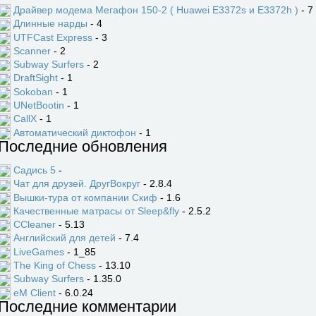
Драйвер модема Мегафон 150-2 ( Huawei E3372s и E3372h )
- 7
Длинные нарды
- 4
UTFCast Express
- 3
Scanner
- 2
Subway Surfers
- 2
DraftSight
- 1
Sokoban
- 1
UNetBootin
- 1
CallX
- 1
Автоматический диктофон
- 1
Последние обновления
Садись 5
-
Чат для друзей. ДругВокруг
- 2.8.4
Вышки-тура от компании Скиф
- 1.6
Качественные матрасы от Sleep&fly
- 2.5.2
CCleaner
- 5.13
Английский для детей
- 7.4
LiveGames
- 1_85
The King of Chess
- 13.10
Subway Surfers
- 1.35.0
eM Client
- 6.0.24
Последние комментарии