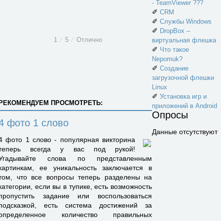
- TeamViewer ???
✐
CRM
✐
Службы Windows
✐
DropBox –
1
⁄
5
⁄
Отлично
виртуальная флешка
✐
Что такое
Nepomuk?
✐
Создание
загрузочной флешки
Linux
✐
Установка игр и
РЕКОМЕНДУЕМ ПРОСМОТРЕТЬ:
приложений в Android
Опросы
4 фото 1 слово
Данные отсутствуют
4 фото 1 слово - популярная викторина
теперь всегда у вас под рукой!
Угадывайте слова по представленным
картинкам, ее уникальность заключается в
том, что все вопросы теперь разделены на
категории, если вы в тупике, есть возможность
пропустить задание или воспользоваться
подсказкой, есть система достижений за
определенное количество правильных