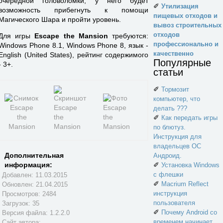
очередной головоломки, у него будет
✐
Утилизация
возможность прибегнуть к помощи
пищевых отходов и
Магического Шара и пройти уровень.
вывоз строительных
отходов
Для игры
Escape the Mansion
требуются:
профессионально и
Windows Phone 8.1, Windows Phone 8, язык -
качественно
English (United States), рейтинг содержимого
Популярные
- 3+.
статьи
✐
Тормозит
компьютер, что
делать ???
✐
Как передать игры
по блютуз.
Инструкция для
владельцев ОС
Дополнительная
Андроид.
информация:
✐
Установка Windows
с флешки
Добавлен: 11.03.2015
✐
Macrium Reflect
Обновлен:
21.04.2015
инструкция
Просмотров: 2484
пользователя
Загрузок: 35
✐
Почему Android со
Версия файла: 1.2.2.0
временем начинает
Сайт автора: