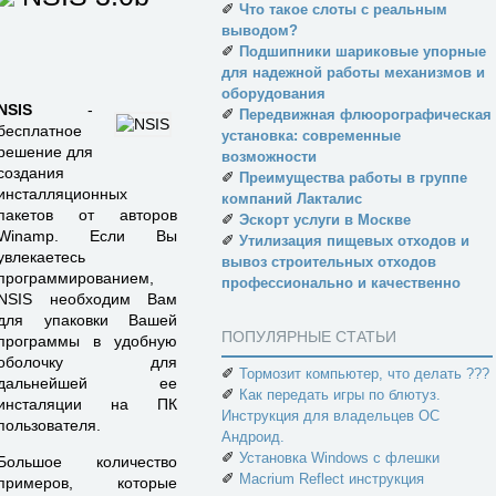
✐
Что такое слоты с реальным
выводом?
✐
Подшипники шариковые упорные
для надежной работы механизмов и
оборудования
NSIS
-
✐
Передвижная флюорографическая
бесплатное
установка: современные
решение для
возможности
создания
✐
Преимущества работы в группе
инсталляционных
компаний Лакталис
пакетов от авторов
✐
Эскорт услуги в Москве
Winamp. Если Вы
✐
Утилизация пищевых отходов и
увлекаетесь
вывоз строительных отходов
программированием,
профессионально и качественно
NSIS необходим Вам
для упаковки Вашей
ПОПУЛЯРНЫЕ СТАТЬИ
программы в удобную
оболочку для
✐
Тормозит компьютер, что делать ???
дальнейшей ее
✐
Как передать игры по блютуз.
инсталяции на ПК
Инструкция для владельцев ОС
пользователя.
Андроид.
✐
Установка Windows с флешки
Большое количество
✐
Macrium Reflect инструкция
примеров, которые