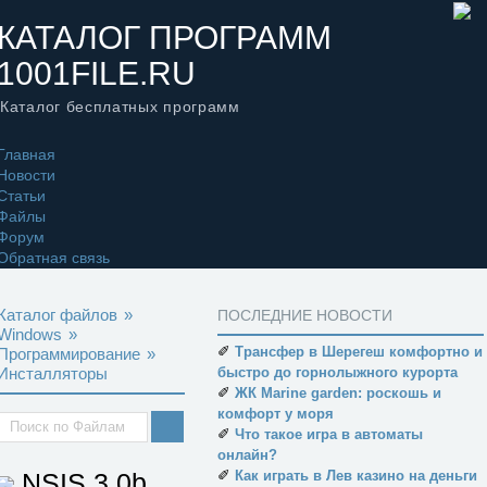
КАТАЛОГ ПРОГРАММ
1001FILE.RU
Каталог бесплатных программ
Главная
Новости
Статьи
Файлы
Форум
Обратная связь
Каталог файлов
»
ПОСЛЕДНИЕ НОВОСТИ
Windows
»
✐
Трансфер в Шерегеш комфортно и
Программирование
»
Инсталляторы
быстро до горнолыжного курорта
✐
ЖК Marine garden: роскошь и
комфорт у моря
✐
Что такое игра в автоматы
онлайн?
✐
NSIS
3.0b
Как играть в Лев казино на деньги