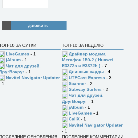
ДОБАВИТЬ
ТОП-10 ЗА СУТКИ
ТОП-10 ЗА НЕДЕЛЮ
LiveGames
- 1
Драйвер модема
jAlbum
- 1
Мегафон 150-2 ( Huawei
E3372s и E3372h )
- 7
Чат для друзей.
Длинные нарды
- 4
ДругВокруг
- 1
UTFCast Express
- 3
Navitel Navigator Updater
Scanner
- 2
- 1
Subway Surfers
- 2
Чат для друзей.
ДругВокруг
- 1
jAlbum
- 1
LiveGames
- 1
CallX
- 1
Navitel Navigator Updater
- 1
ПОСЛЕДНИЕ ОБНОВЛЕНИЯ
ПОСЛЕДНИЕ КОММЕНТАРИИ