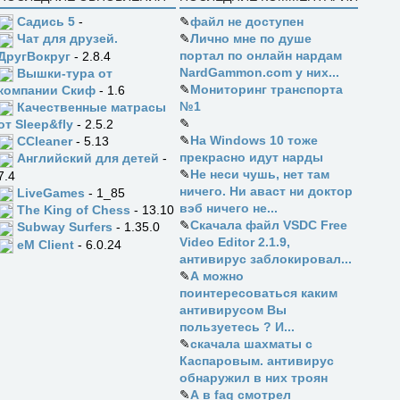
Садись 5
-
✎
файл не доступен
✎
Лично мне по душе
Чат для друзей.
портал по онлайн нардам
ДругВокруг
- 2.8.4
NardGammon.com у них...
Вышки-тура от
✎
Мониторинг транспорта
компании Скиф
- 1.6
№1
Качественные матрасы
✎
от Sleep&fly
- 2.5.2
✎
На Windows 10 тоже
CCleaner
- 5.13
прекрасно идут нарды
Английский для детей
-
✎
Не неси чушь, нет там
7.4
ничего. Ни аваст ни доктор
LiveGames
- 1_85
вэб ничего не...
The King of Chess
- 13.10
✎
Скачала файл VSDC Free
Subway Surfers
- 1.35.0
Video Editor 2.1.9,
eM Client
- 6.0.24
антивирус заблокировал...
✎
А можно
поинтересоваться каким
антивирусом Вы
пользуетесь ? И...
✎
скачала шахматы с
Каспаровым. антивирус
обнаружил в них троян
✎
А в faq смотрел