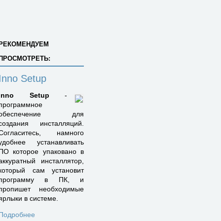
РЕКОМЕНДУЕМ
ПРОСМОТРЕТЬ:
Inno Setup
Inno Setup
-
программное
обеспечение для
создания инсталляций.
Согласитесь, намного
удобнее устанавливать
ПО которое упаковано в
аккуратный инсталлятор,
который сам установит
программу в ПК, и
пропишет необходимые
ярлыки в системе.
Подробнее