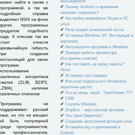
пользователя
можно найти в папке с
✐
Почему Android со временем
программой, а так же
начинает тормозить?
подробная справка
✐
Настройка микрофона Skype в ОС
выделяют NSIS на фоне
Linux.
других программных
✐
Регистрация электронной почты
продуктов подобного
✐
Установка Windows XP. Инструкция в
рода. К плюсам так же
картинках
стоит отнести
✐
Автозагрузка программ в Windows
чрезвычайную гибкость
✐
Принцип работы архиватора
при создании
(Алгоритмы сжатия)
инсталляций для своих
✐
Как поставить на папку пароль?
программ,
Легко
использование
✐
Установка ssh-сервера
различных алгоритмов
✐
Масштаб подпольного Интернета
сжатия (ZLIB, BZIP2,
неуклонно растёт
LZMA), наличие
✐
Что за зверь такой - TeamViewer ???
различных плагинов
✐
CRM
Программа не
✐
Службы Windows
поддерживает русский
✐
DropBox – виртуальная флешка
язык, но это не мешает
✐
Что такое Nepomuk?
ей быть популярной
✐
Создание загрузочной флешки Linux
среди программистов,
✐
Установка игр и приложений в
как профессионалов,
Android