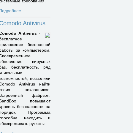
системные требования.
Подробнее
Comodo Antivirus
Comodo Antivirus
-
бесплатное
приложение безопасной
работы за компьютером.
Своевременное
обновление вирусных
баз, бесплатность, ряд
уникальных
возможностей, позволили
Comodo Antivirus найти
своих поклонников.
Встроенный файрвол,
SandBox повышают
уровень безопасности на
порядок. Программа
способна находить и
обезвреживать руткиты.