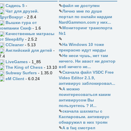
Садись 5
-
✎
файл не доступен
✎
Лично мне по душе
Чат для друзей.
портал по онлайн нардам
ДругВокруг
- 2.8.4
NardGammon.com у них...
Вышки-тура от
✎
Мониторинг транспорта
компании Скиф
- 1.6
№1
Качественные матрасы
✎
от Sleep&fly
- 2.5.2
✎
На Windows 10 тоже
CCleaner
- 5.13
прекрасно идут нарды
Английский для детей
-
✎
Не неси чушь, нет там
7.4
ничего. Ни аваст ни доктор
LiveGames
- 1_85
вэб ничего не...
The King of Chess
- 13.10
✎
Скачала файл VSDC Free
Subway Surfers
- 1.35.0
Video Editor 2.1.9,
eM Client
- 6.0.24
антивирус заблокировал...
✎
А можно
поинтересоваться каким
антивирусом Вы
пользуетесь ? И...
✎
скачала шахматы с
Каспаровым. антивирус
обнаружил в них троян
✎
А в faq смотрел