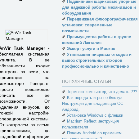
✐
Подшипники шариковые упорные
для надежной работы механизмов и
оборудования
✐
Передвижная флюорографическая
установка: современные
возможности
✐
Преимущества работы в группе
компаний Лакталис
AnVir Task Manager
-
✐
Эскорт услуги в Москве
бесплатная системная
✐
Утилизация пищевых отходов и
утилита. В ее
вывоз строительных отходов
обязанности входит
профессионально и качественно
контроль за всем, что
происходит на
ПОПУЛЯРНЫЕ СТАТЬИ
компьютере. Поверьте,
просто невозможно
✐
Тормозит компьютер, что делать ???
описать все ее
✐
Как передать игры по блютуз.
возможности. От
Инструкция для владельцев ОС
удаления вирусов, до
Андроид.
тонкой настройки
✐
Установка Windows с флешки
операционной системы.
✐
Macrium Reflect инструкция
От контролем за всеми
пользователя
приложениями, до
✐
Почему Android со временем
подробной информации
начинает тормозить?