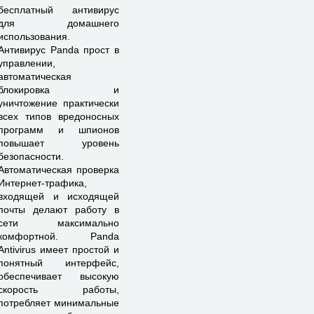
бесплатный антивирус
для домашнего
использования.
Антивирус Panda прост в
управлении,
автоматическая
блокировка и
уничтожение практически
всех типов вредоносных
программ и шпионов
повышает уровень
безопасности.
Автоматическая проверка
Интернет-трафика,
входящей и исходящей
почты делают работу в
сети максимально
комфортной. Panda
Antivirus имеет простой и
понятный интерфейс,
обеспечивает высокую
скорость работы,
потребляет минимальные