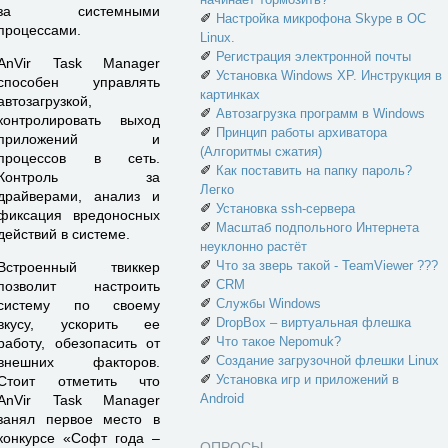
за системными
✐
Настройка микрофона Skype в ОС
процессами.
Linux.
✐
Регистрация электронной почты
AnVir Task Manager
✐
Установка Windows XP. Инструкция в
способен управлять
картинках
автозагрузкой,
✐
Автозагрузка программ в Windows
контролировать выход
✐
Принцип работы архиватора
приложений и
(Алгоритмы сжатия)
процессов в сеть.
✐
Как поставить на папку пароль?
Контроль за
Легко
драйверами, анализ и
✐
Установка ssh-сервера
фиксация вредоносных
✐
Масштаб подпольного Интернета
действий в системе.
неуклонно растёт
✐
Что за зверь такой - TeamViewer ???
Встроенный твиккер
✐
CRM
позволит настроить
✐
Службы Windows
систему по своему
✐
DropBox – виртуальная флешка
вкусу, ускорить ее
✐
Что такое Nepomuk?
работу, обезопасить от
✐
Создание загрузочной флешки Linux
внешних факторов.
✐
Установка игр и приложений в
Стоит отметить что
Android
AnVir Task Manager
занял первое место в
конкурсе «Софт года –
ОПРОСЫ