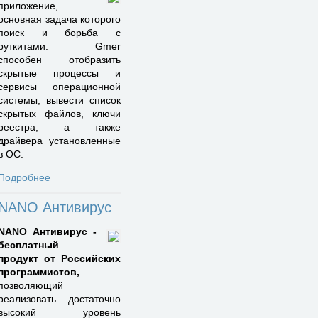
приложение,
основная задача которого
поиск и борьба с
руткитами. Gmer
способен отобразить
скрытые процессы и
сервисы операционной
системы, вывести список
скрытых файлов, ключи
реестра, а также
драйвера установленные
в ОС.
Подробнее
NANO Антивирус
NANO Антивирус -
бесплатный
продукт от Российских
программистов,
позволяющий
реализовать достаточно
высокий уровень