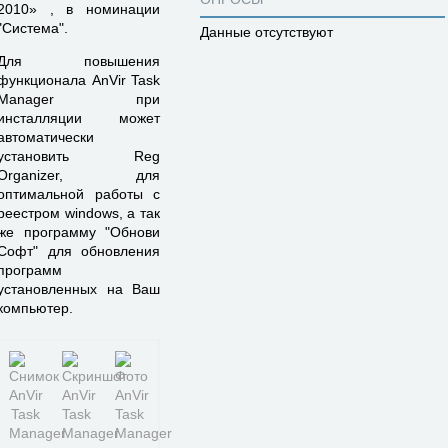
2010» , в номинации
"Система".
Данные отсутствуют
Для повышения
функционала AnVir Task
Manager при
инсталляции может
автоматически
установить Reg
Organizer, для
оптимальной работы с
реестром windows, а так
же программу "Обнови
Софт" для обновления
программ
установленных на Ваш
компьютер.