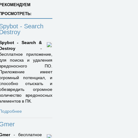
РЕКОМЕНДУЕМ
ПРОСМОТРЕТЬ:
Spybot - Search
Destroy
Spybot - Search &
Destroy
-
бесплатное приложение,
для поиска и удаления
вредоносного ПО.
Приложение имеет
огромный потенциал, и
способно отыскать и
обезвредить огромное
количество вредоносных
элементов в ПК.
Подробнее
Gmer
Gmer
- бесплатное