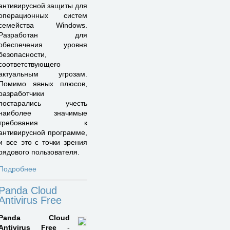
антивирусной защиты для
операционных систем
семейства Windows.
Разработан для
обеспечения уровня
безопасности,
соответствующего
актуальным угрозам.
Помимо явных плюсов,
разработчики
постарались учесть
наиболее значимые
требования к
антивирусной программе,
и все это с точки зрения
рядового пользователя.
Подробнее
Panda Cloud
Antivirus Free
Panda Cloud
Antivirus Free
-