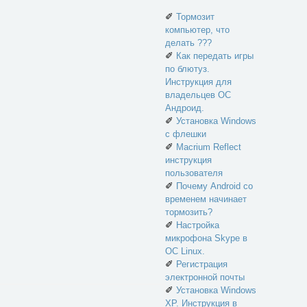
✐
Тормозит
компьютер, что
делать ???
✐
Как передать игры
по блютуз.
Инструкция для
владельцев ОС
Андроид.
✐
Установка Windows
с флешки
✐
Macrium Reflect
инструкция
пользователя
✐
Почему Android со
временем начинает
тормозить?
✐
Настройка
микрофона Skype в
ОС Linux.
✐
Регистрация
электронной почты
✐
Установка Windows
XP. Инструкция в