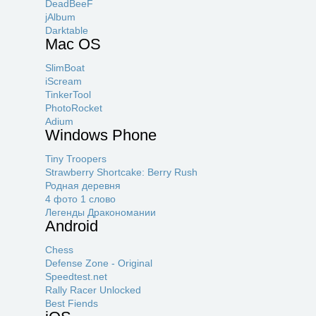
DeadBeeF
jAlbum
Darktable
Mac OS
SlimBoat
iScream
TinkerTool
PhotoRocket
Adium
Windows Phone
Tiny Troopers
Strawberry Shortcake: Berry Rush
Родная деревня
4 фото 1 слово
Легенды Дракономании
Android
Chess
Defense Zone - Original
Speedtest.net
Rally Racer Unlocked
Best Fiends