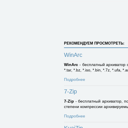
РЕКОМЕНДУЕМ ПРОСМОТРЕТЬ:
WinArc
WinArc
- бесплатный архиватор с 
*.tar, *.bz, *.iso, *.bin, *.7z, *.ufa, *
Подробнее
7-Zip
7-Zip
- бесплатный архиватор, п
степени компрессии архивируем
Подробнее