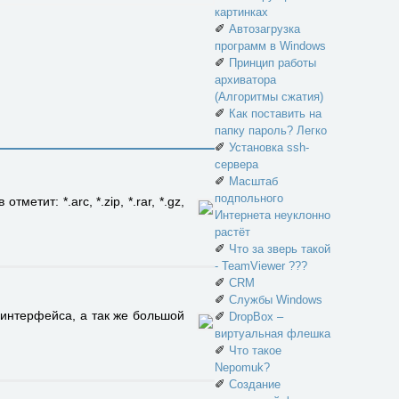
картинках
✐
Автозагрузка
программ в Windows
✐
Принцип работы
архиватора
(Алгоритмы сжатия)
✐
Как поставить на
папку пароль? Легко
✐
Установка ssh-
сервера
✐
Масштаб
подпольного
ит: *.arc, *.zip, *.rar, *.gz,
Интернета неуклонно
растёт
✐
Что за зверь такой
- TeamViewer ???
✐
CRM
✐
Службы Windows
интерфейса, а так же большой
✐
DropBox –
виртуальная флешка
✐
Что такое
Nepomuk?
✐
Создание