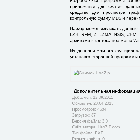
Разработчики программы заявл
приложений для сжатия данных
средство для просмотра граф
контрольную сумму MD5 и переи
HaoZip может извлекать данные 
LZH, RPM, Z, LZMA, NSIS, CHM, 
архивами в контекстное меню Wi
Из дополнительного функционал
установка сторонней программы в
Дополнительная информация
Добавлен: 12.09.2011
Обновлен:
20.04.2015
Просмотров: 4684
Загрузок: 87
Версия файла: 3.0
Сайт автора:
HaoZIP.com
Тип файла: EXE
Размер файла: 0