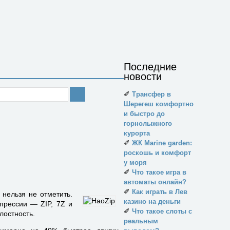
Последние
новости
✐
Трансфер в
Шерегеш комфортно
и быстро до
горнолыжного
курорта
✐
ЖК Marine garden:
роскошь и комфорт
у моря
✐
Что такое игра в
автоматы онлайн?
✐
Как играть в Лев
 нельзя не отметить.
казино на деньги
прессии — ZIP, 7Z и
✐
Что такое слоты с
лостность.
реальным