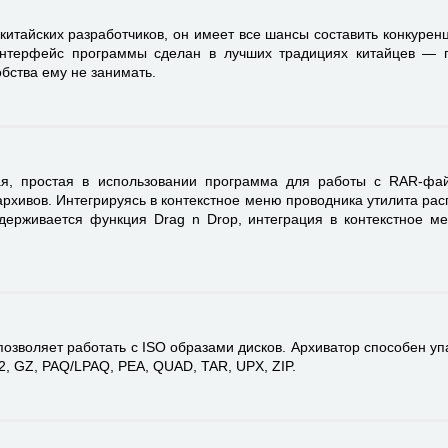
китайских разработчиков, он имеет все шансы составить конкур
Интерфейс программы сделан в лучших традициях китайцев — п
обства ему не занимать.
я, простая в использовании программа для работы с RAR-фа
 архивов. Интегрируясь в контекстное меню проводника утилита рас
ерживается функция Drag n Drop, интеграция в контекстное м
позволяет работать с ISO образами дисков. Архиватор способен 
2, GZ, PAQ/LPAQ, PEA, QUAD, TAR, UPX, ZIP.