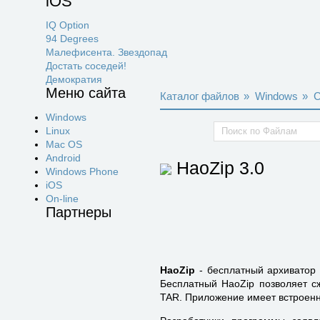
iOS
IQ Option
94 Degrees
Малефисента. Звездопад
Достать соседей!
Демократия
Меню сайта
Каталог файлов
»
Windows
»
С
Windows
Linux
Mac OS
Android
HaoZip
3.0
Windows Phone
iOS
On-line
Партнеры
HaoZip
- бесплатный архиватор 
Бесплатный HaoZip позволяет с
TAR. Приложение имеет встроенн