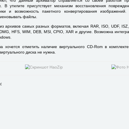
яют, что данный архиватор справляется со своей работой п
. В утилите присутствует механизм восстановления поврежден
ики и возможность пакетного конвертирования изображений.
меновывать файлы.
из архивов самых разных форматов, включая RAR, ISO, UDF, ISZ,
DMG, HFS, WIM, DEB, MSI, CPIO, XAR и другие. Возможна интегр
ndows.
а хочется отметить наличие виртуального CD-Rom в комплекте
иртуального диска не нужна.
: