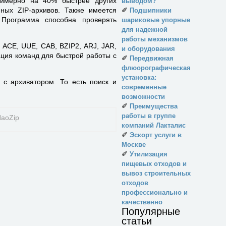
римерно на 40% быстрее других
выводом?
ных ZIP-архивов. Также имеется
✐
Подшипники
 Программа способна проверять
шариковые упорные
для надежной
работы механизмов
 ACE, UUE, CAB, BZIP2, ARJ, JAR,
и оборудования
ация команд для быстрой работы с
✐
Передвижная
флюорографическая
установка:
 с архиватором. То есть поиск и
современные
возможности
✐
Преимущества
работы в группе
компаний Лакталис
✐
Эскорт услуги в
Москве
✐
Утилизация
пищевых отходов и
вывоз строительных
отходов
профессионально и
качественно
Популярные
статьи