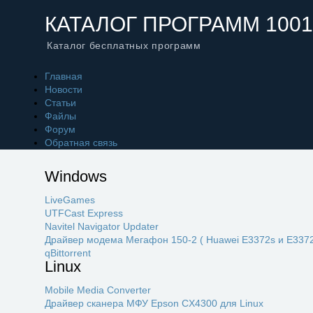
КАТАЛОГ ПРОГРАММ 1001
Каталог бесплатных программ
Главная
Новости
Статьи
Файлы
Форум
Обратная связь
Windows
LiveGames
UTFCast Express
Navitel Navigator Updater
Драйвер модема Мегафон 150-2 ( Huawei E3372s и E3372
qBittorrent
Linux
Mobile Media Converter
Драйвер сканера МФУ Epson CX4300 для Linux