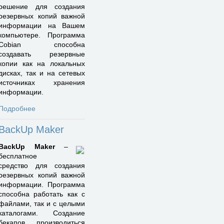
решение для создания
резервных копий важной
информации на Вашем
компьютере. Программа
Cobian способна
создавать резервные
копии как на локальных
дисках, так и на сетевых
источниках хранения
информации.
Подробнее
BackUp Maker
BackUp Maker
–
бесплатное
средство для создания
резервных копий важной
информации. Программа
способна работать как с
файлами, так и с целыми
каталогами. Создание
бекапов производиться