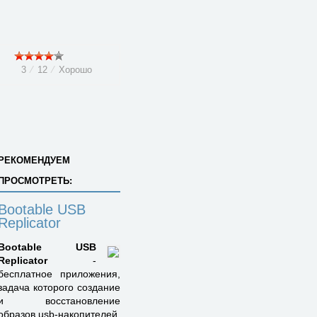
3
⁄
12
⁄
Хорошо
РЕКОМЕНДУЕМ
ПРОСМОТРЕТЬ:
Bootable USB
Replicator
Bootable USB
Replicator
-
бесплатное приложения,
задача которого создание
и восстановление
образов usb-накопителей.