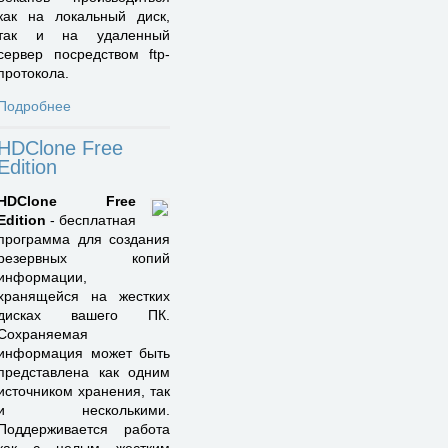
как на локальный диск,
так и на удаленный
сервер посредством ftp-
протокола.
Подробнее
HDClone Free
Edition
HDClone Free
Edition
- бесплатная
программа для создания
резервных копий
информации,
хранящейся на жестких
дисках вашего ПК.
Сохраняемая
информация может быть
представлена как одним
источником хранения, так
и несколькими.
Поддерживается работа