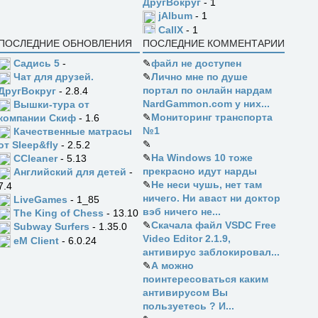
ДругВокруг
- 1
jAlbum
- 1
CallX
- 1
ПОСЛЕДНИЕ ОБНОВЛЕНИЯ
ПОСЛЕДНИЕ КОММЕНТАРИИ
Садись 5
-
✎
файл не доступен
✎
Лично мне по душе
Чат для друзей.
портал по онлайн нардам
ДругВокруг
- 2.8.4
NardGammon.com у них...
Вышки-тура от
✎
Мониторинг транспорта
компании Скиф
- 1.6
№1
Качественные матрасы
✎
от Sleep&fly
- 2.5.2
✎
На Windows 10 тоже
CCleaner
- 5.13
прекрасно идут нарды
Английский для детей
-
✎
Не неси чушь, нет там
7.4
ничего. Ни аваст ни доктор
LiveGames
- 1_85
вэб ничего не...
The King of Chess
- 13.10
✎
Скачала файл VSDC Free
Subway Surfers
- 1.35.0
Video Editor 2.1.9,
eM Client
- 6.0.24
антивирус заблокировал...
✎
А можно
поинтересоваться каким
антивирусом Вы
пользуетесь ? И...