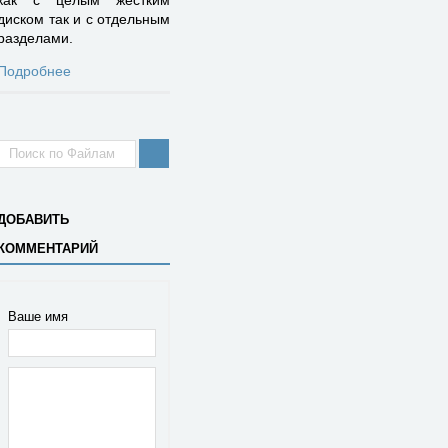
как с целым жестким
диском так и с отдельным
разделами.
Подробнее
ДОБАВИТЬ
КОММЕНТАРИЙ
Ваше имя