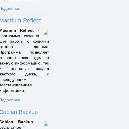
Подробнее
Macrium Reflect
Macrium Reflect
-
программа создана
для работы с копиями
важных данных.
Программа позволяет
сохранять как отдельно
важную информацию, так
и полностью раздел
жесткого диска, с
последующим
восстановлением
информации.
Подробнее
Cobian Backup
Cobian Backup
-
бесплатное