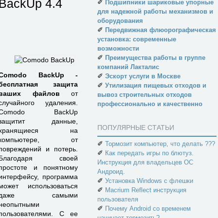
BackUp
4.4
✐
Подшипники шариковые упорные
для надежной работы механизмов и
оборудования
✐
Передвижная флюорографическая
установка: современные
возможности
✐
Преимущества работы в группе
компаний Лакталис
Comodo BackUp -
✐
Эскорт услуги в Москве
бесплатная защита
✐
Утилизация пищевых отходов и
ваших файлов
от
вывоз строительных отходов
случайного удаления.
профессионально и качественно
Comodo BackUp
защитит данные,
ПОПУЛЯРНЫЕ СТАТЬИ
хранящиеся на
компьютере, от
✐
Тормозит компьютер, что делать ???
повреждений и потерь.
✐
Как передать игры по блютуз.
Благодаря своей
Инструкция для владельцев ОС
простоте и понятному
Андроид.
интерфейсу, программа
✐
Установка Windows с флешки
может использоваться
✐
Macrium Reflect инструкция
даже самыми
пользователя
неопытными
✐
Почему Android со временем
пользователями. С ее
начинает тормозить?