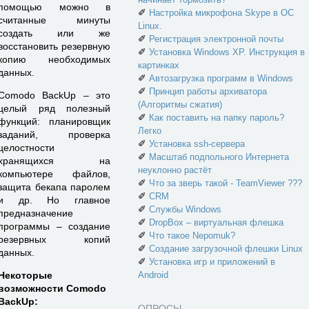
помощью можно в
✐
Настройка микрофона Skype в ОС
считанные минуты
Linux.
создать или же
✐
Регистрация электронной почты
восстановить резервную
✐
Установка Windows XP. Инструкция в
копию необходимых
картинках
данных.
✐
Автозагрузка программ в Windows
✐
Принцип работы архиватора
Comodo BackUp – это
(Алгоритмы сжатия)
целый ряд полезный
✐
Как поставить на папку пароль?
функций: планировщик
Легко
заданий, проверка
✐
Установка ssh-сервера
целостности
✐
Масштаб подпольного Интернета
хранящихся на
неуклонно растёт
компьютере файлов,
✐
Что за зверь такой - TeamViewer ???
защита бекапа паролем
✐
CRM
и др. Но главное
✐
Службы Windows
предназначение
✐
DropBox – виртуальная флешка
программы – создание
✐
Что такое Nepomuk?
резервных копий
✐
Создание загрузочной флешки Linux
данных.
✐
Установка игр и приложений в
Android
Некоторые
возможности Comodo
BackUp:
ОПРОСЫ