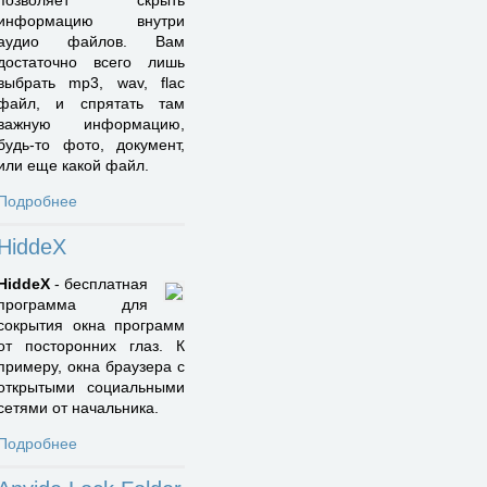
позволяет скрыть
информацию внутри
аудио файлов. Вам
достаточно всего лишь
выбрать mp3, wav, flac
файл, и спрятать там
важную информацию,
будь-то фото, документ,
или еще какой файл.
Подробнее
HiddeX
HiddeX
- бесплатная
программа для
сокрытия окна программ
от посторонних глаз. К
примеру, окна браузера с
открытыми социальными
сетями от начальника.
Подробнее