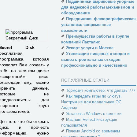
✐
Подшипники шариковые упорные
для надежной работы механизмов и
оборудования
✐
Передвижная флюорографическая
установка: современные
возможности
✐
Преимущества работы в группе
компаний Лакталис
Secret Disk
-
✐
Эскорт услуги в Москве
бесплатная
✐
Утилизация пищевых отходов и
программка, которая
вывоз строительных отходов
позволит Вам создать у
профессионально и качественно
себя на жестком диске
«секретный» диск.
ПОПУЛЯРНЫЕ СТАТЬИ
Благодаря ему, можно
хранить данные,
✐
Тормозит компьютер, что делать ???
которые не
✐
Как передать игры по блютуз.
предназначены для
Инструкция для владельцев ОС
широкого круга
Андроид.
пользователей.
✐
Установка Windows с флешки
✐
Macrium Reflect инструкция
Для того что бы открыть
пользователя
диск, и прочесть
✐
Почему Android со временем
информацию, нужно
начинает тормозить?