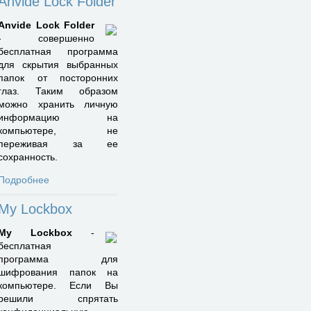
Anvide Lock Folder
Anvide Lock Folder
- совершенно
бесплатная программа
для скрытия выбранных
папок от посторонних
глаз. Таким образом
можно хранить личную
информацию на
компьютере, не
переживая за ее
сохранность.
Подробнее
My Lockbox
My Lockbox
-
бесплатная
программа для
шифрования папок на
компьютере. Если Вы
решили спрятать