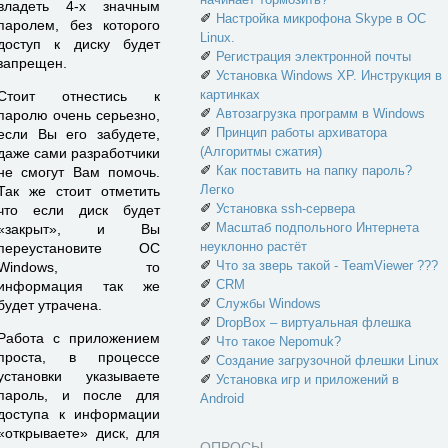
владеть 4-х значным
✐
Настройка микрофона Skype в ОС
паролем, без которого
Linux.
доступ к диску будет
✐
Регистрация электронной почты
запрещен.
✐
Установка Windows XP. Инструкция в
картинках
Стоит отнестись к
✐
Автозагрузка программ в Windows
паролю очень серьезно,
✐
Принцип работы архиватора
если Вы его забудете,
(Алгоритмы сжатия)
даже сами разработчики
✐
Как поставить на папку пароль?
не смогут Вам помочь.
Легко
Так же стоит отметить
✐
Установка ssh-сервера
что если диск будет
✐
Масштаб подпольного Интернета
«закрыт», и Вы
неуклонно растёт
переустановите ОС
✐
Что за зверь такой - TeamViewer ???
Windows, то
✐
CRM
информация так же
✐
Службы Windows
будет утрачена.
✐
DropBox – виртуальная флешка
Работа с приложением
✐
Что такое Nepomuk?
проста, в процессе
✐
Создание загрузочной флешки Linux
установки указываете
✐
Установка игр и приложений в
пароль, и после для
Android
доступа к информации
«открываете» диск, для
ОПРОСЫ