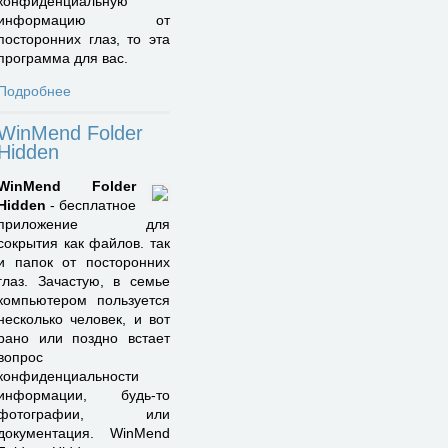
конфиденциальную
информацию от
посторонних глаз, то эта
программа для вас.
Подробнее
WinMend Folder
Hidden
WinMend Folder
Hidden
- бесплатное
приложение для
сокрытия как файлов. так
и папок от посторонних
глаз. Зачастую, в семье
компьютером пользуется
несколько человек, и вот
рано или поздно встает
вопрос
конфиденциальности
информации, будь-то
фотографии, или
документация. WinMend