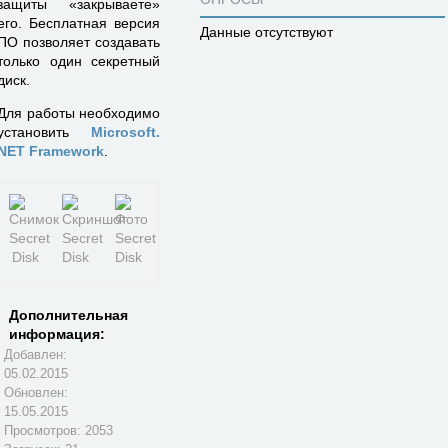
защиты «закрываете»
его. Бесплатная версия
Данные отсутствуют
ПО позволяет создавать
только один секретный
диск.
Для работы необходимо
установить
Microsoft.
NET Framework
.
Дополнительная
информация:
Добавлен:
05.02.2015
Обновлен:
15.05.2015
Просмотров: 2053