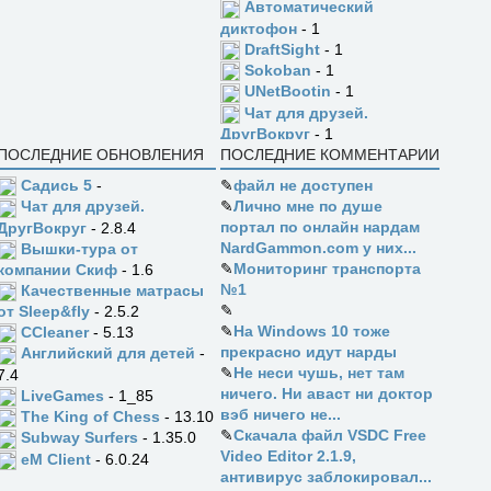
Автоматический
диктофон
- 1
DraftSight
- 1
Sokoban
- 1
UNetBootin
- 1
Чат для друзей.
ДругВокруг
- 1
ПОСЛЕДНИЕ ОБНОВЛЕНИЯ
ПОСЛЕДНИЕ КОММЕНТАРИИ
Садись 5
-
✎
файл не доступен
✎
Лично мне по душе
Чат для друзей.
портал по онлайн нардам
ДругВокруг
- 2.8.4
NardGammon.com у них...
Вышки-тура от
✎
Мониторинг транспорта
компании Скиф
- 1.6
№1
Качественные матрасы
✎
от Sleep&fly
- 2.5.2
✎
На Windows 10 тоже
CCleaner
- 5.13
прекрасно идут нарды
Английский для детей
-
✎
Не неси чушь, нет там
7.4
ничего. Ни аваст ни доктор
LiveGames
- 1_85
вэб ничего не...
The King of Chess
- 13.10
✎
Скачала файл VSDC Free
Subway Surfers
- 1.35.0
Video Editor 2.1.9,
eM Client
- 6.0.24
антивирус заблокировал...