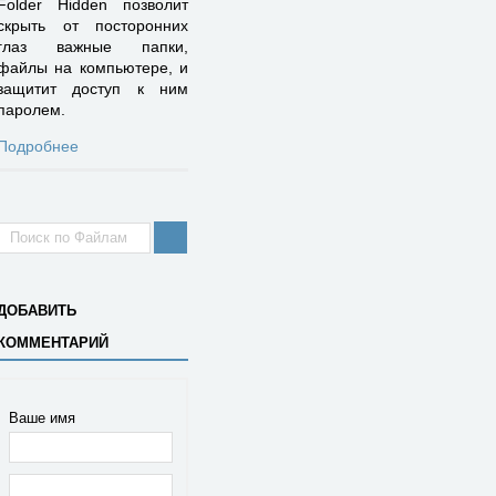
Folder Hidden позволит
скрыть от посторонних
глаз важные папки,
файлы на компьютере, и
защитит доступ к ним
паролем.
Подробнее
ДОБАВИТЬ
КОММЕНТАРИЙ
Ваше имя