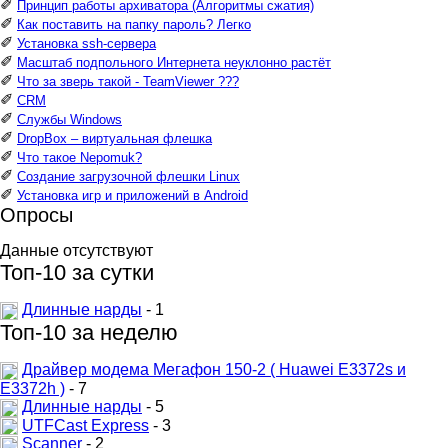
✐
Принцип работы архиватора (Алгоритмы сжатия)
✐
Как поставить на папку пароль? Легко
✐
Установка ssh-сервера
✐
Масштаб подпольного Интернета неуклонно растёт
✐
Что за зверь такой - TeamViewer ???
✐
CRM
✐
Службы Windows
✐
DropBox – виртуальная флешка
✐
Что такое Nepomuk?
✐
Создание загрузочной флешки Linux
✐
Установка игр и приложений в Android
Опросы
Данные отсутствуют
Топ-10 за сутки
Длинные нарды
- 1
Топ-10 за неделю
Драйвер модема Мегафон 150-2 ( Huawei E3372s и
E3372h )
- 7
Длинные нарды
- 5
UTFCast Express
- 3
Scanner
- 2