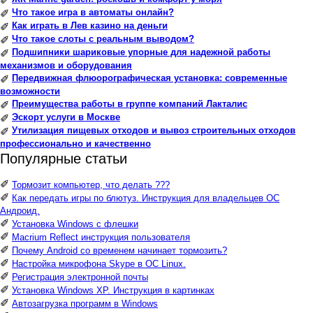
✐
Что такое игра в автоматы онлайн?
✐
Как играть в Лев казино на деньги
✐
Что такое слоты с реальным выводом?
✐
Подшипники шариковые упорные для надежной работы
✐
механизмов и оборудования
Передвижная флюорографическая установка: современные
✐
возможности
Преимущества работы в группе компаний Лакталис
✐
Эскорт услуги в Москве
✐
Утилизация пищевых отходов и вывоз строительных отходов
✐
профессионально и качественно
Популярные статьи
✐
Тормозит компьютер, что делать ???
✐
Как передать игры по блютуз. Инструкция для владельцев ОС
Андроид.
✐
Установка Windows с флешки
✐
Macrium Reflect инструкция пользователя
✐
Почему Android со временем начинает тормозить?
✐
Настройка микрофона Skype в ОС Linux.
✐
Регистрация электронной почты
✐
Установка Windows XP. Инструкция в картинках
✐
Автозагрузка программ в Windows