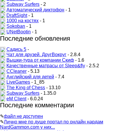
Subway Surfers
- 2
Автоматический диктофон
- 1
DraftSight
- 1
1000 на костях
- 1
Sokoban
- 1
UNetBootin
- 1
Последние обновления
Садись 5
-
Чат для друзей. ДругВокруг
- 2.8.4
Вышки-тура от компании Скиф
- 1.6
Качественные матрасы от Sleep&fly
- 2.5.2
CCleaner
- 5.13
Английский для детей
- 7.4
LiveGames
- 1_85
The King of Chess
- 13.10
Subway Surfers
- 1.35.0
eM Client
- 6.0.24
Последние комментарии
✎
файл не доступен
✎
Лично мне по душе портал по онлайн нардам
NardGammon.com у них...