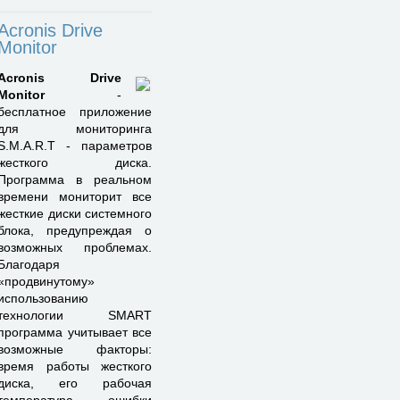
Acronis Drive
Monitor
Acronis Drive
Monitor
-
бесплатное приложение
для мониторинга
S.M.A.R.T - параметров
жесткого диска.
Программа в реальном
времени мониторит все
жесткие диски системного
блока, предупреждая о
возможных проблемах.
Благодаря
«продвинутому»
использованию
технологии SMART
программа учитывает все
возможные факторы:
время работы жесткого
диска, его рабочая