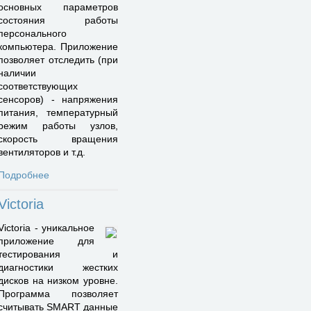
основных параметров
состояния работы
персонального
компьютера. Приложение
позволяет отследить (при
наличии
соответствующих
сенсоров) - напряжения
питания, температурный
режим работы узлов,
скорость вращения
вентиляторов и т.д.
Подробнее
Victoria
Victoria - уникальное
приложение для
тестирования и
диагностики жестких
дисков на низком уровне.
Программа позволяет
считывать SMART данные