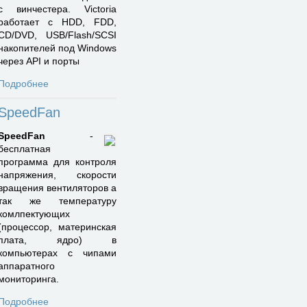
с винчестера. Victoria
работает с HDD, FDD,
CD/DVD, USB/Flash/SCSI
накопителей под Windows
через API и порты
Подробнее
SpeedFan
SpeedFan
-
бесплатная
программа для контроля
напряжения, скорости
вращения вентиляторов а
так же температуру
комлпектующих
(процессор, материнская
плата, ядро) в
компьютерах с чипами
аппаратного
мониторинга.
Подробнее