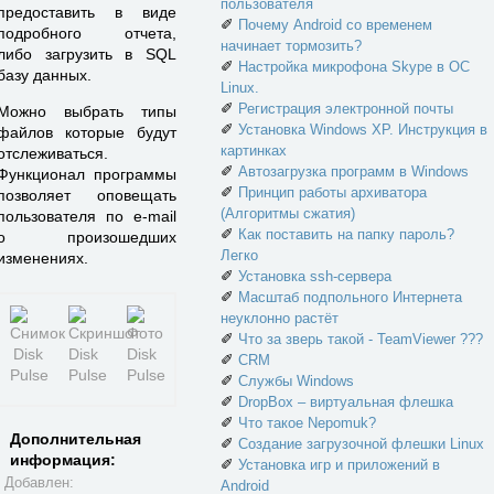
пользователя
предоставить в виде
✐
Почему Android со временем
подробного отчета,
начинает тормозить?
либо загрузить в SQL
✐
Настройка микрофона Skype в ОС
базу данных.
Linux.
✐
Регистрация электронной почты
Можно выбрать типы
✐
Установка Windows XP. Инструкция в
файлов которые будут
картинках
отслеживаться.
✐
Автозагрузка программ в Windows
Функционал программы
✐
Принцип работы архиватора
позволяет оповещать
(Алгоритмы сжатия)
пользователя по e-mail
✐
Как поставить на папку пароль?
о произошедших
Легко
изменениях.
✐
Установка ssh-сервера
✐
Масштаб подпольного Интернета
неуклонно растёт
✐
Что за зверь такой - TeamViewer ???
✐
CRM
✐
Службы Windows
✐
DropBox – виртуальная флешка
✐
Что такое Nepomuk?
Дополнительная
✐
Создание загрузочной флешки Linux
информация:
✐
Установка игр и приложений в
Добавлен:
Android