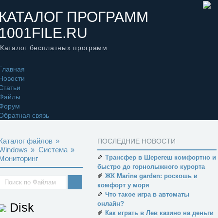
КАТАЛОГ ПРОГРАММ
1001FILE.RU
Каталог бесплатных программ
Главная
Новости
Статьи
Файлы
Форум
Обратная связь
Каталог файлов
»
ПОСЛЕДНИЕ НОВОСТИ
Windows
»
Система
»
✐
Трансфер в Шерегеш комфортно и
Мониторинг
быстро до горнолыжного курорта
✐
ЖК Marine garden: роскошь и
комфорт у моря
✐
Что такое игра в автоматы
онлайн?
Disk
✐
Как играть в Лев казино на деньги