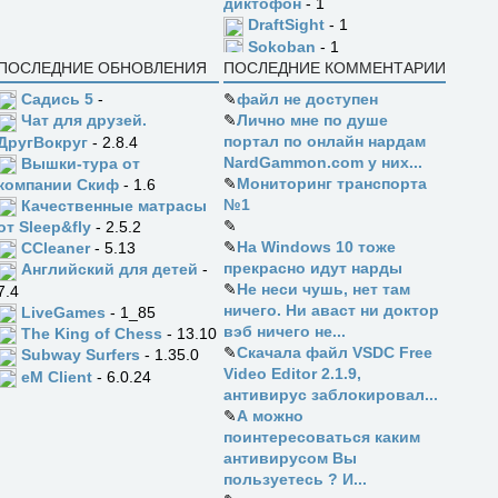
диктофон
- 1
DraftSight
- 1
Sokoban
- 1
ПОСЛЕДНИЕ ОБНОВЛЕНИЯ
ПОСЛЕДНИЕ КОММЕНТАРИИ
Садись 5
-
✎
файл не доступен
✎
Лично мне по душе
Чат для друзей.
портал по онлайн нардам
ДругВокруг
- 2.8.4
NardGammon.com у них...
Вышки-тура от
✎
Мониторинг транспорта
компании Скиф
- 1.6
№1
Качественные матрасы
✎
от Sleep&fly
- 2.5.2
✎
На Windows 10 тоже
CCleaner
- 5.13
прекрасно идут нарды
Английский для детей
-
✎
Не неси чушь, нет там
7.4
ничего. Ни аваст ни доктор
LiveGames
- 1_85
вэб ничего не...
The King of Chess
- 13.10
✎
Скачала файл VSDC Free
Subway Surfers
- 1.35.0
Video Editor 2.1.9,
eM Client
- 6.0.24
антивирус заблокировал...
✎
А можно
поинтересоваться каким
антивирусом Вы
пользуетесь ? И...