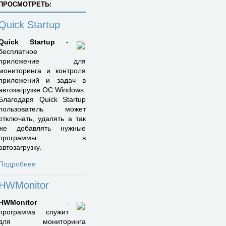
ПРОСМОТРЕТЬ:
Quick Startup
Quick Startup
-
бесплатное
приложение для
мониторинга и контроля
приложений и задач в
автозагрузке ОС Windows.
Благодаря Quick Startup
пользователь может
отключать, удалять а так
же добавлять нужные
программы в
автозагрузку.
Подробнее
HWMonitor
HWMonitor
-
программа служит
для мониторинга