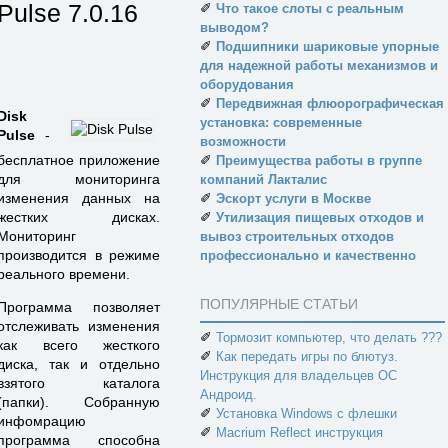
Pulse
7.0.16
✐
Что такое слоты с реальным
выводом?
✐
Подшипники шариковые упорные
для надежной работы механизмов и
оборудования
✐
Передвижная флюорографическая
Disk
установка: современные
Pulse
-
возможности
✐
бесплатное приложение
Преимущества работы в группе
для мониторинга
компаний Лакталис
✐
изменения данных на
Эскорт услуги в Москве
✐
жестких дисках.
Утилизация пищевых отходов и
Мониторинг
вывоз строительных отходов
производится в режиме
профессионально и качественно
реального времени.
ПОПУЛЯРНЫЕ СТАТЬИ
Программа позволяет
отслеживать изменения
✐
Тормозит компьютер, что делать ???
как всего жесткого
✐
Как передать игры по блютуз.
диска, так и отдельно
Инструкция для владельцев ОС
взятого каталога
Андроид.
(папки). Собранную
✐
Установка Windows с флешки
инфомрацию
✐
Macrium Reflect инструкция
программа способна