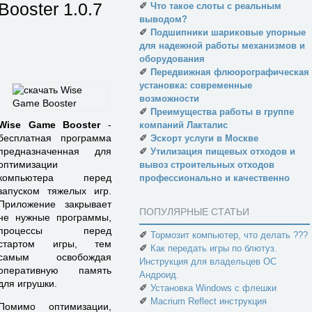
Booster
1.0.7
✐
Что такое слоты с реальным
выводом?
✐
Подшипники шариковые упорные
для надежной работы механизмов и
оборудования
✐
Передвижная флюорографическая
установка: современные
возможности
✐
Преимущества работы в группе
Wise Game Booster
-
компаний Лакталис
✐
бесплатная программа
Эскорт услуги в Москве
✐
предназначенная для
Утилизация пищевых отходов и
оптимизации
вывоз строительных отходов
компьютера перед
профессионально и качественно
запуском тяжелых игр.
Приложение закрывает
ПОПУЛЯРНЫЕ СТАТЬИ
не нужные программы,
процессы перед
✐
Тормозит компьютер, что делать ???
стартом игры, тем
✐
Как передать игры по блютуз.
самым освобождая
Инструкция для владельцев ОС
оперативную память
Андроид.
для игрушки.
✐
Установка Windows с флешки
✐
Macrium Reflect инструкция
Помимо оптимизации,