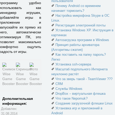
пользователя
программу удобно
✐
Почему Android со временем
использовать как
начинает тормозить?
менеджер игрушек,
✐
Настройка микрофона Skype в ОС
добавляйте игры в
Linux.
приложение и
✐
Регистрация электронной почты
запускайте их прямо из
✐
Установка Windows XP. Инструкция в
него, автоматически
картинках
оптимизируя ПК, это
✐
Автозагрузка программ в Windows
позволит максимально
✐
Принцип работы архиватора
комфортно ощутить
(Алгоритмы сжатия)
радость от игры.
✐
Как поставить на папку пароль?
Легко
✐
Установка ssh-сервера
✐
Масштаб подпольного Интернета
неуклонно растёт
✐
Что за зверь такой - TeamViewer ???
✐
CRM
✐
Службы Windows
✐
DropBox – виртуальная флешка
✐
Что такое Nepomuk?
Дополнительная
✐
Создание загрузочной флешки Linux
информация:
✐
Установка игр и приложений в
Добавлен:
Android
31.08.2014