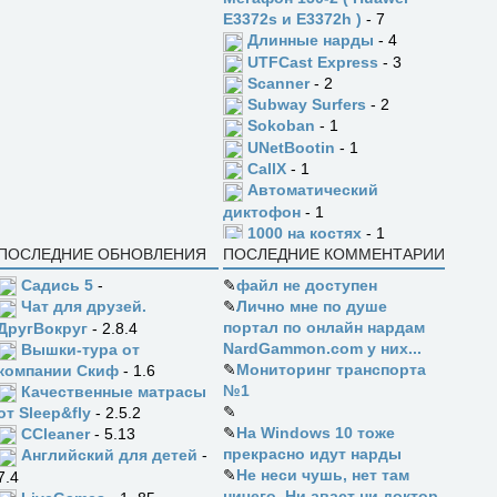
E3372s и E3372h )
- 7
Длинные нарды
- 4
UTFCast Express
- 3
Scanner
- 2
Subway Surfers
- 2
Sokoban
- 1
UNetBootin
- 1
CallX
- 1
Автоматический
диктофон
- 1
1000 на костях
- 1
ПОСЛЕДНИЕ ОБНОВЛЕНИЯ
ПОСЛЕДНИЕ КОММЕНТАРИИ
Садись 5
-
✎
файл не доступен
✎
Лично мне по душе
Чат для друзей.
портал по онлайн нардам
ДругВокруг
- 2.8.4
NardGammon.com у них...
Вышки-тура от
✎
Мониторинг транспорта
компании Скиф
- 1.6
№1
Качественные матрасы
✎
от Sleep&fly
- 2.5.2
✎
На Windows 10 тоже
CCleaner
- 5.13
прекрасно идут нарды
Английский для детей
-
✎
Не неси чушь, нет там
7.4
ничего. Ни аваст ни доктор