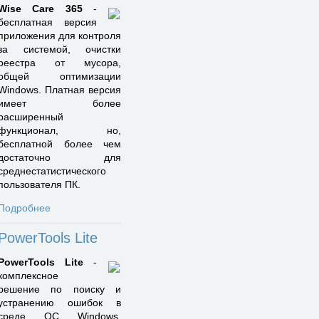
Wise Care 365
-
бесплатная версия
приложения для контроля
за системой, очистки
реестра от мусора,
общей оптимизации
Windows. Платная версия
имеет более
расширенный
функционал, но,
бесплатной более чем
достаточно для
среднестатистического
пользователя ПК.
Подробнее
PowerTools Lite
PowerTools Lite
-
комплексное
решение по поиску и
устранению ошибок в
среде ОС Windows.