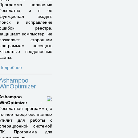
Программа полностью
бесплатна, и в ее
функционал входят:
поиск и исправление
ошибок реестра,
защищает компьютер, не
позволяет сторонним
программам посещать
известные вредоносные
сайты.
Подробнее
Ashampoo
WinOptimizer
Ashampoo
WinOptimizer
-
бесплатная программа, а
точнее набор бесплатных
утилит для работы с
операционной системой
ПК. Программа для
оптимизации