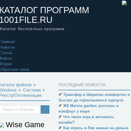
КАТАЛОГ ПРОГРАММ
1001FILE.RU
Каталог бесплатных программ
Главная
Новости
Статьи
Файлы
Форум
Обратная связь
Каталог файлов
»
ПОСЛЕДНИЕ НОВОСТИ
Windows
»
Система
»
✐
Трансфер в Шерегеш комфортно и
Реестр/Оптимизация
быстро до горнолыжного курорта
✐
ЖК Marine garden: роскошь и
комфорт у моря
✐
Что такое игра в автоматы
онлайн?
Wise Game
✐
Как играть в Лев казино на деньги