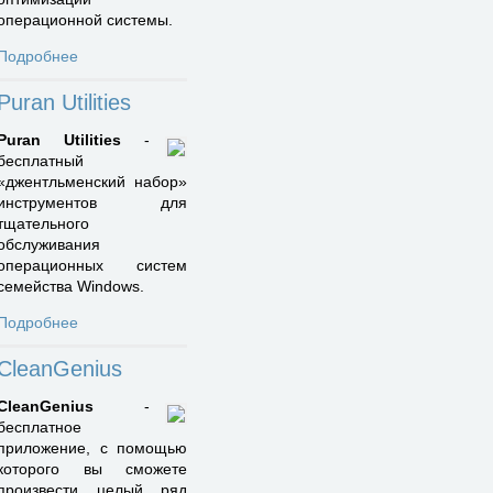
операционной системы.
Подробнее
Puran Utilities
Puran Utilities
-
бесплатный
«джентльменский набор»
инструментов для
тщательного
обслуживания
операционных систем
семейства Windows.
Подробнее
CleanGenius
CleanGenius
-
бесплатное
приложение, с помощью
которого вы сможете
произвести целый ряд