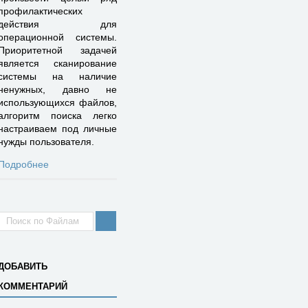
профилактических
действия для
операционной системы.
Приоритетной задачей
является сканирование
системы на наличие
ненужных, давно не
использующихся файлов,
алгоритм поиска легко
настраиваем под личные
нужды пользователя.
Подробнее
ДОБАВИТЬ
КОММЕНТАРИЙ