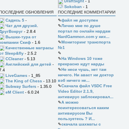
DraftSight
- 1
Sokoban
- 1
ПОСЛЕДНИЕ ОБНОВЛЕНИЯ
ПОСЛЕДНИЕ КОММЕНТАРИИ
Садись 5
-
✎
файл не доступен
✎
Лично мне по душе
Чат для друзей.
портал по онлайн нардам
ДругВокруг
- 2.8.4
NardGammon.com у них...
Вышки-тура от
✎
Мониторинг транспорта
компании Скиф
- 1.6
№1
Качественные матрасы
✎
от Sleep&fly
- 2.5.2
✎
На Windows 10 тоже
CCleaner
- 5.13
прекрасно идут нарды
Английский для детей
-
✎
Не неси чушь, нет там
7.4
ничего. Ни аваст ни доктор
LiveGames
- 1_85
вэб ничего не...
The King of Chess
- 13.10
✎
Скачала файл VSDC Free
Subway Surfers
- 1.35.0
Video Editor 2.1.9,
eM Client
- 6.0.24
антивирус заблокировал...
✎
А можно
поинтересоваться каким
антивирусом Вы
пользуетесь ? И...
✎
скачала шахматы с