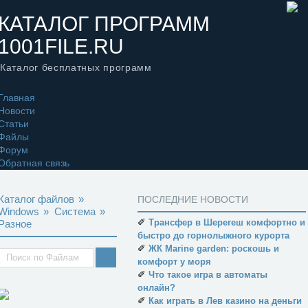
КАТАЛОГ ПРОГРАММ
1001FILE.RU
Каталог бесплатных программ
Главная
Новости
Статьи
Файлы
Форум
Обратная связь
Каталог файлов
»
ПОСЛЕДНИЕ НОВОСТИ
Windows
»
Система
»
✐
Трансфер в Шерегеш комфортно и
Разное
быстро до горнолыжного курорта
✐
ЖК Marine garden: роскошь и
комфорт у моря
✐
Что такое игра в автоматы
онлайн?
✐
Как играть в Лев казино на деньги