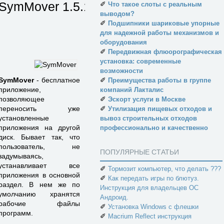
SymMover
1.5.1510
✐
Что такое слоты с реальным
выводом?
✐
Подшипники шариковые упорные
для надежной работы механизмов и
оборудования
✐
Передвижная флюорографическая
установка: современные
возможности
✐
SymMover
- бесплатное
Преимущества работы в группе
приложение,
компаний Лакталис
✐
позволяющее
Эскорт услуги в Москве
✐
переносить уже
Утилизация пищевых отходов и
установленные
вывоз строительных отходов
приложения на другой
профессионально и качественно
диск. Бывает так, что
пользователь, не
ПОПУЛЯРНЫЕ СТАТЬИ
задумываясь,
устанавливает все
✐
Тормозит компьютер, что делать ???
приложения в основной
✐
Как передать игры по блютуз.
раздел. В нем же по
Инструкция для владельцев ОС
умолчанию хранятся
Андроид.
рабочие файлы
✐
Установка Windows с флешки
программ.
✐
Macrium Reflect инструкция