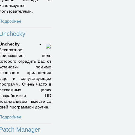
используется
пользователями.
Подробнее
Unchecky
Unchecky
-
бесплатное
приложение, цель
которого оградить Вас от
установки помимо
основного приложения
еще и сопутствующих
программ. Очень часто в
рекламных целях
разработчики ПО
устанавливают вместе со
свей программой другие.
Подробнее
Patch Manager