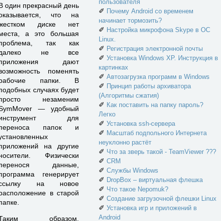
пользователя
В один прекрасный день
✐
Почему Android со временем
оказывается, что на
начинает тормозить?
жестком диске нет
✐
Настройка микрофона Skype в ОС
места, а это большая
Linux.
проблема, так как
✐
Регистрация электронной почты
далеко не все
✐
Установка Windows XP. Инструкция в
приложения дают
картинках
возможность поменять
✐
Автозагрузка программ в Windows
рабочие папки. В
✐
Принцип работы архиватора
подобных случаях будет
(Алгоритмы сжатия)
просто незаменим
✐
Как поставить на папку пароль?
SymMover — удобный
Легко
инструмент для
✐
Установка ssh-сервера
переноса папок и
✐
Масштаб подпольного Интернета
установленных
неуклонно растёт
приложений на другие
✐
Что за зверь такой - TeamViewer ???
носители. Физически
✐
CRM
перенося данные,
✐
Службы Windows
программа генерирует
✐
DropBox – виртуальная флешка
ссылку на новое
✐
Что такое Nepomuk?
расположение в старой
✐
Создание загрузочной флешки Linux
папке.
✐
Установка игр и приложений в
Android
Таким образом,