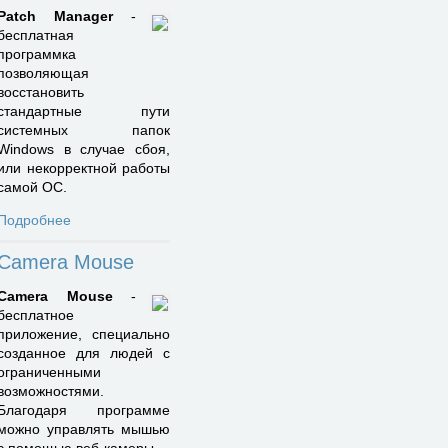
Patch Manager
-
бесплатная
программка
позволяющая
восстановить
стандартные пути
системных папок
Windows в случае сбоя,
или некорректной работы
самой ОС.
Подробнее
Camera Mouse
Camera Mouse
-
бесплатное
приложение, специально
созданное для людей с
ограниченными
возможностями.
Благодаря программе
можно управлять мышью