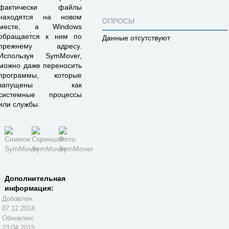
фактически файлы
находятся на новом
ОПРОСЫ
месте, а Windows
обращается к ним по
Данные отсутствуют
прежнему адресу.
Используя SymMover,
можно даже переносить
программы, которые
запущены как
системные процессы
или службы.
Дополнительная
информация:
Добавлен:
07.12.2014
Обновлен:
23.04.2015