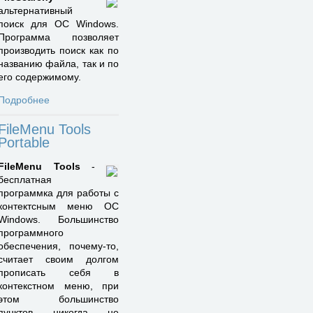
альтернативный
поиск для ОС Windows.
Программа позволяет
производить поиск как по
названию файла, так и по
его содержимому.
Подробнее
FileMenu Tools
Portable
FileMenu Tools
-
бесплатная
программка для работы с
контектсным меню ОС
Windows. Большинство
программного
обеспечения, почему-то,
считает своим долгом
прописать себя в
контекстном меню, при
этом большинство
пунктов никогда не