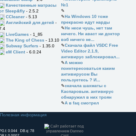
№1
Качественные матрасы
✎
от Sleep&fly
- 2.5.2
✎
На Windows 10 тоже
CCleaner
- 5.13
прекрасно идут нарды
Английский для детей
-
✎
Не неси чушь, нет там
7.4
ничего. Ни аваст ни доктор
LiveGames
- 1_85
вэб ничего не...
The King of Chess
- 13.10
✎
Скачала файл VSDC Free
Subway Surfers
- 1.35.0
Video Editor 2.1.9,
eM Client
- 6.0.24
антивирус заблокировал...
✎
А можно
поинтересоваться каким
антивирусом Вы
пользуетесь ? И...
✎
скачала шахматы с
Каспаровым. антивирус
обнаружил в них троян
✎
А в faq смотрел
Полезная информация
PG.t: 0.044 DB.q: 78
DB.t: 0.0007