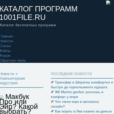
КАТАЛОГ ПРОГРАММ
1001FILE.RU
Каталог бесплатных программ
Главная
Новости
Статьи
Файлы
Форум
Обратная связь
Новости
»
ПОСЛЕДНИЕ НОВОСТИ
Компьютерная
✐
Трансфер в Шерегеш комфортно и
индустрия
быстро до горнолыжного курорта
✐
ЖК Marine garden: роскошь и
Макбук
комфорт у моря
Про или
✐
Что такое игра в автоматы
Эйр? Какой
онлайн?
выбрать?
✐
Как играть в Лев казино на деньги