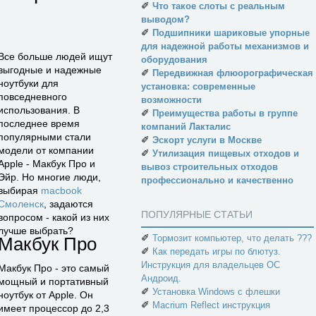
✐
Что такое слоты с реальным
выводом?
✐
Подшипники шариковые упорные
для надежной работы механизмов и
Все больше людей ищут
оборудования
выгодные и надежные
✐
Передвижная флюорографическая
ноутбуки для
установка: современные
повседневного
возможности
использования. В
✐
Преимущества работы в группе
последнее время
компаний Лакталис
популярными стали
✐
Эскорт услуги в Москве
модели от компании
✐
Утилизация пищевых отходов и
Apple - Макбук Про и
вывоз строительных отходов
Эйр. Но многие люди,
профессионально и качественно
выбирая
macbook
Смоленск
, задаются
ПОПУЛЯРНЫЕ СТАТЬИ
вопросом - какой из них
лучше выбрать?
✐
Тормозит компьютер, что делать ???
Макбук Про
✐
Как передать игры по блютуз.
Инструкция для владельцев ОС
Макбук Про - это самый
Андроид.
мощный и портативный
✐
Установка Windows с флешки
ноутбук от Apple. Он
✐
Macrium Reflect инструкция
имеет процессор до 2,3