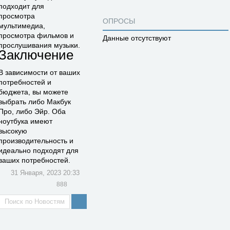
подходит для
просмотра
ОПРОСЫ
мультимедиа,
просмотра фильмов и
Данные отсутствуют
прослушивания музыки.
Заключение
В зависимости от ваших
потребностей и
бюджета, вы можете
выбрать либо Макбук
Про, либо Эйр. Оба
ноутбука имеют
высокую
производительность и
идеально подходят для
ваших потребностей.
31 Января, 2023 20:33
888