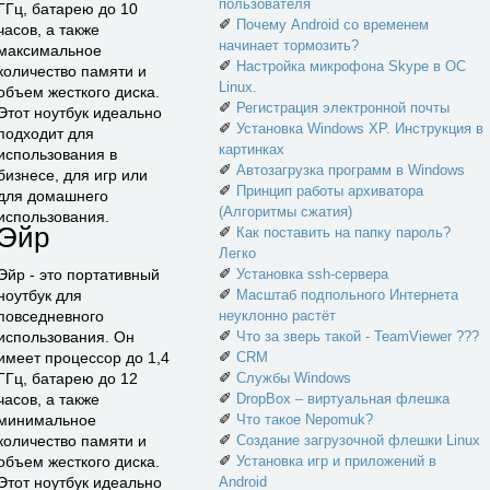
пользователя
ГГц, батарею до 10
✐
Почему Android со временем
часов, а также
начинает тормозить?
максимальное
✐
Настройка микрофона Skype в ОС
количество памяти и
Linux.
объем жесткого диска.
✐
Регистрация электронной почты
Этот ноутбук идеально
✐
Установка Windows XP. Инструкция в
подходит для
картинках
использования в
✐
Автозагрузка программ в Windows
бизнесе, для игр или
✐
Принцип работы архиватора
для домашнего
(Алгоритмы сжатия)
использования.
Эйр
✐
Как поставить на папку пароль?
Легко
✐
Эйр - это портативный
Установка ssh-сервера
✐
ноутбук для
Масштаб подпольного Интернета
повседневного
неуклонно растёт
✐
использования. Он
Что за зверь такой - TeamViewer ???
✐
имеет процессор до 1,4
CRM
✐
ГГц, батарею до 12
Службы Windows
✐
часов, а также
DropBox – виртуальная флешка
✐
минимальное
Что такое Nepomuk?
✐
количество памяти и
Создание загрузочной флешки Linux
✐
объем жесткого диска.
Установка игр и приложений в
Этот ноутбук идеально
Android