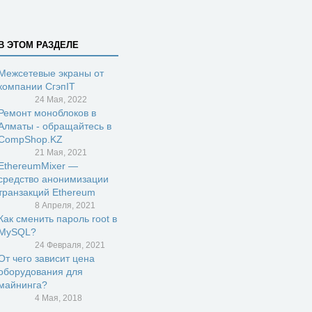
В ЭТОМ РАЗДЕЛЕ
Межсетевые экраны от
компании СгэпIT
24 Мая, 2022
Ремонт моноблоков в
Алматы - обращайтесь в
CompShop.KZ
21 Мая, 2021
EthereumMixer —
средство анонимизации
транзакций Ethereum
8 Апреля, 2021
Как сменить пароль root в
MySQL?
24 Февраля, 2021
От чего зависит цена
оборудования для
майнинга?
4 Мая, 2018