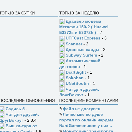
ТОП-10 ЗА СУТКИ
ТОП-10 ЗА НЕДЕЛЮ
Драйвер модема
Мегафон 150-2 ( Huawei
E3372s и E3372h )
- 7
UTFCast Express
- 3
Scanner
- 2
Длинные нарды
- 2
Subway Surfers
- 2
Автоматический
диктофон
- 1
DraftSight
- 1
Sokoban
- 1
UNetBootin
- 1
Чат для друзей.
ДругВокруг
- 1
ПОСЛЕДНИЕ ОБНОВЛЕНИЯ
ПОСЛЕДНИЕ КОММЕНТАРИИ
Садись 5
-
✎
файл не доступен
✎
Лично мне по душе
Чат для друзей.
портал по онлайн нардам
ДругВокруг
- 2.8.4
NardGammon.com у них...
Вышки-тура от
✎
Мониторинг транспорта
компании Скиф
- 1.6