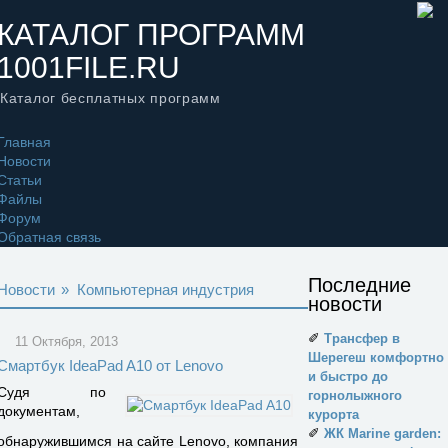
КАТАЛОГ ПРОГРАММ
1001FILE.RU
Каталог бесплатных программ
Главная
Новости
Статьи
Файлы
Форум
Обратная связь
Последние
Новости
»
Компьютерная индустрия
новости
✐
Трансфер в
11 Октября, 2013
Шерегеш комфортно
Смартбук IdeaPad A10 от Lenovo
и быстро до
Судя по
горнолыжного
документам,
курорта
✐
ЖК Marine garden:
обнаружившимся на сайте Lenovo, компания