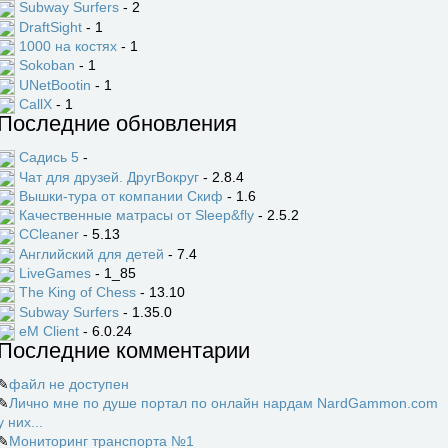
Subway Surfers
- 2
DraftSight
- 1
1000 на костях
- 1
Sokoban
- 1
UNetBootin
- 1
CallX
- 1
Последние обновления
Садись 5
-
Чат для друзей. ДругВокруг
- 2.8.4
Вышки-тура от компании Скиф
- 1.6
Качественные матрасы от Sleep&fly
- 2.5.2
CCleaner
- 5.13
Английский для детей
- 7.4
LiveGames
- 1_85
The King of Chess
- 13.10
Subway Surfers
- 1.35.0
eM Client
- 6.0.24
Последние комментарии
✎
файл не доступен
✎
Лично мне по душе портал по онлайн нардам NardGammon.com
у них...
✎
Мониторинг транспорта №1