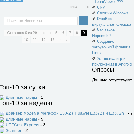
- TeamViewer ???
✐
CRM
1304
0
✐
Службы Windows
✐
DropBox –
виртуальная флешка
✐
Что такое
Страница
9
из
29
«
‹
5
6
7
8
9
Nepomuk?
10
11
12
13
›
»
✐
Создание
загрузочной флешки
Linux
✐
Установка игр и
приложений в Android
Опросы
Данные отсутствуют
Топ-10 за сутки
Длинные нарды
- 1
Топ-10 за неделю
Драйвер модема Мегафон 150-2 ( Huawei E3372s и E3372h )
- 7
Длинные нарды
- 5
UTFCast Express
- 3
Scanner
- 2