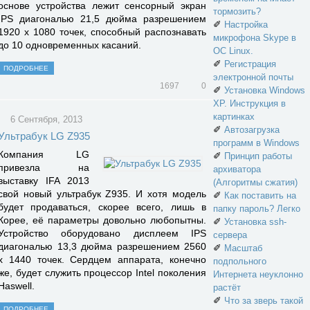
основе устройства лежит сенсорный экран
тормозить?
IPS диагональю 21,5 дюйма разрешением
✐
Настройка
1920 х 1080 точек, способный распознавать
микрофона Skype в
до 10 одновременных касаний.
ОС Linux.
✐
Регистрация
ПОДРОБНЕЕ
электронной почты
1697
0
✐
Установка Windows
XP. Инструкция в
картинках
6 Сентября, 2013
✐
Автозагрузка
Ультрабук LG Z935
программ в Windows
Компания LG
✐
Принцип работы
привезла на
архиватора
выставку IFA 2013
(Алгоритмы сжатия)
свой новый ультрабук Z935. И хотя модель
✐
Как поставить на
будет продаваться, скорее всего, лишь в
папку пароль? Легко
Корее, её параметры довольно любопытны.
✐
Установка ssh-
Устройство оборудовано дисплеем IPS
сервера
диагональю 13,3 дюйма разрешением 2560
✐
Масштаб
х 1440 точек. Сердцем аппарата, конечно
подпольного
же, будет служить процессор Intel поколения
Интернета неуклонно
Haswell.
растёт
✐
Что за зверь такой
ПОДРОБНЕЕ