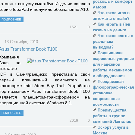
роскошь и комфорт
готовит к выпуску смартбук. Изделие вошло в
у моря
серию IdeaPad и получило обозначение A10.
✐
Что такое игра в
автоматы онлайн?
ПОДРОБНЕЕ
✐
Как играть в Лев
1521
0
казино на деньги
✐
Что такое слоты с
реальным
13 Сентября, 2013
выводом?
Asus Transformer Book T100
✐
Подшипники
Компания
шариковые упорные
Asus на
для надежной
выставке
работы механизмов
IDF в Сан-Франциско представила свой
и оборудования
первый планшетный компьютер на
✐
Передвижная
платформе Intel Atom Bay Trail. Устройство
флюорографическая
под названием Asus Transformer Book T100
установка:
является планшетом-трансформером на
современные
операционной системе Windows 8.1.
возможности
✐
Преимущества
ПОДРОБНЕЕ
работы в группе
2016
0
компаний Лакталис
✐
Эскорт услуги в
Москве