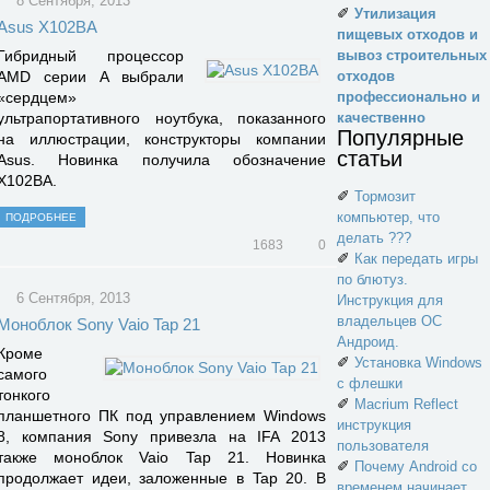
8 Сентября, 2013
✐
Утилизация
Asus X102BA
пищевых отходов и
вывоз строительных
Гибридный процессор
отходов
AMD серии A выбрали
профессионально и
«сердцем»
качественно
ультрапортативного ноутбука, показанного
Популярные
на иллюстрации, конструкторы компании
статьи
Asus. Новинка получила обозначение
X102BA.
✐
Тормозит
компьютер, что
ПОДРОБНЕЕ
делать ???
1683
0
✐
Как передать игры
по блютуз.
6 Сентября, 2013
Инструкция для
владельцев ОС
Моноблок Sony Vaio Tap 21
Андроид.
Кроме
✐
Установка Windows
самого
с флешки
тонкого
✐
Macrium Reflect
планшетного ПК под управлением Windows
инструкция
8, компания Sony привезла на IFA 2013
пользователя
также моноблок Vaio Tap 21. Новинка
✐
Почему Android со
продолжает идеи, заложенные в Tap 20. В
временем начинает