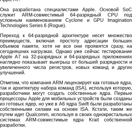
Она разработана специалистами Apple. Основой SoC
служит ARM-совместимый 64-разрядный CPU под
условным наименованием Cyclone и GPU Imagination
Technologies Series 6 (Rogue).
Переход к 64-разрядной архитектуре несет множество
преимуществ, включая простоту адресации больших
объемов памяти, хотя не все они проявятся сразу, на
сегодняшних нагрузках. Однако уже сейчас тестирование
Apple A7 на 32-разрядных и 64-разрядных приложениях
наглядно показывает выигрыш от большей разрядности и
увеличенного числа регистров, новых команд и других
улучшений.
Отметим, что компания ARM лицензирует как готовые ядра,
так и архитектуру набора команд (ISA), используя которую,
разработчики могут создать собственные ядра. Первые
процессоры Apple для мобильных устройств были созданы
из готовых ядер, но уже в A6 ядра Swift были разработаны
собственными силами на основе ISA. Кстати, таким же
путем идет Qualcomm, используя в своих однокристальных
системах ARM-совместимые ядра Krait собственной
разработки.