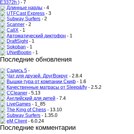
E3372h )
- 7
Длинные нарды
- 4
UTFCast Express
- 3
Subway Surfers
- 2
Scanner
- 2
CallX
- 1
Автоматический диктофон
- 1
DraftSight
- 1
Sokoban
- 1
UNetBootin
- 1
Последние обновления
Садись 5
-
Чат для друзей. ДругВокруг
- 2.8.4
Вышки-тура от компании Скиф
- 1.6
Качественные матрасы от Sleep&fly
- 2.5.2
CCleaner
- 5.13
Английский для детей
- 7.4
LiveGames
- 1_85
The King of Chess
- 13.10
Subway Surfers
- 1.35.0
eM Client
- 6.0.24
Последние комментарии