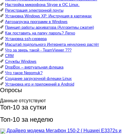
✐
Настройка микрофона Skype в ОС Linux.
✐
Регистрация электронной почты
✐
Установка Windows XP. Инструкция в картинках
✐
Автозагрузка программ в Windows
✐
Принцип работы архиватора (Алгоритмы сжатия)
✐
Как поставить на папку пароль? Легко
✐
Установка ssh-сервера
✐
Масштаб подпольного Интернета неуклонно растёт
✐
Что за зверь такой - TeamViewer ???
✐
CRM
✐
Службы Windows
✐
DropBox – виртуальная флешка
✐
Что такое Nepomuk?
✐
Создание загрузочной флешки Linux
✐
Установка игр и приложений в Android
Опросы
Данные отсутствуют
Топ-10 за сутки
Топ-10 за неделю
Драйвер модема Мегафон 150-2 ( Huawei E3372s и