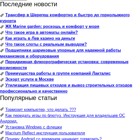
Последние новости
Трансфер в Шерегеш комфортно и быстро до горнолыжного
✐
курорта
ЖК Marine garden: роскошь и комфорт у моря
✐
Что такое игра в автоматы онлайн?
✐
Как играть в Лев казино на деньги
✐
Что такое слоты с реальным выводом?
✐
Подшипники шариковые упорные для надежной работы
✐
механизмов и оборудования
Передвижная флюорографическая установка: современные
✐
возможности
Преимущества работы в группе компаний Лакталис
✐
Эскорт услуги в Москве
✐
Утилизация пищевых отходов и вывоз строительных отходов
✐
профессионально и качественно
Популярные статьи
✐
Тормозит компьютер, что делать ???
✐
Как передать игры по блютуз. Инструкция для владельцев ОС
Андроид.
✐
Установка Windows с флешки
✐
Macrium Reflect инструкция пользователя
✐
Почему Android со временем начинает тормозить?