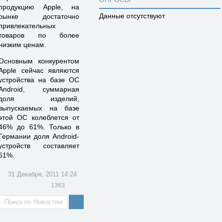
продукцию Apple, на
Данные отсутствуют
рынке достаточно
привлекательных
товаров по более
низким ценам.
Основным конкурентом
Apple сейчас являются
устройства на базе ОС
Android, суммарная
доля изделий,
выпускаемых на базе
этой ОС колеблется от
46% до 61%. Только в
Германии доля Android-
устройств составляет
61%.
31 Декабря, 2011 14:24
1363