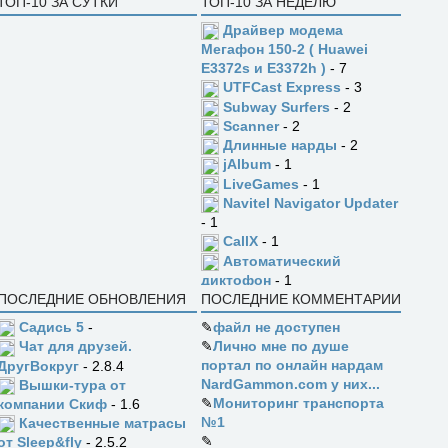
ТОП-10 ЗА СУТКИ
ТОП-10 ЗА НЕДЕЛЮ
Драйвер модема
Мегафон 150-2 ( Huawei
E3372s и E3372h )
- 7
UTFCast Express
- 3
Subway Surfers
- 2
Scanner
- 2
Длинные нарды
- 2
jAlbum
- 1
LiveGames
- 1
Navitel Navigator Updater
- 1
CallX
- 1
Автоматический
диктофон
- 1
ПОСЛЕДНИЕ ОБНОВЛЕНИЯ
ПОСЛЕДНИЕ КОММЕНТАРИИ
Садись 5
-
✎
файл не доступен
✎
Лично мне по душе
Чат для друзей.
портал по онлайн нардам
ДругВокруг
- 2.8.4
NardGammon.com у них...
Вышки-тура от
✎
Мониторинг транспорта
компании Скиф
- 1.6
№1
Качественные матрасы
✎
от Sleep&fly
- 2.5.2