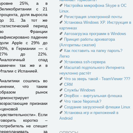
уровне 25%, а в
✐
Настройка микрофона Skype в ОС
Великобритании с 21
Linux.
процента, доля выросла
✐
Регистрация электронной почты
до 31. За тот же
✐
Установка Windows XP. Инструкция в
статистический период
картинках
во Франции
✐
Автозагрузка программ в Windows
зафиксировано падение
✐
Принцип работы архиватора
доли Apple с 29% до
(Алгоритмы сжатия)
20%, в Германии — с
✐
Как поставить на папку пароль?
27% до 22%.
Легко
Аналогичный спад
✐
Установка ssh-сервера
замечен так же и в
✐
Масштаб подпольного Интернета
Италии с Испанией.
неуклонно растёт
✐
Что за зверь такой - TeamViewer ???
Аналитики сошлись во
✐
CRM
мнении, что таким
✐
Службы Windows
образом рынок
✐
DropBox – виртуальная флешка
демонстрирует
✐
Что такое Nepomuk?
возрастающие признаки
✐
Создание загрузочной флешки Linux
«ценовой
✐
Установка игр и приложений в
чувствительности». Если
Android
говорить коротко –
потребитель не спешит
переплачивать за
ОПРОСЫ