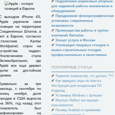
✐
Подшипники шариковые упорные
для надежной работы механизмов и
оборудования
✐
Передвижная флюорографическая
С выходом iPhone 4S,
установка: современные
Apple укрепили свои
возможности
позиции на территории
✐
Преимущества работы в группе
Соединенных Штатов, а
компаний Лакталис
вот в Европе, согласно
✐
Эскорт услуги в Москве
статистике Kantar
✐
Утилизация пищевых отходов и
Worldpanel, спрос на
вывоз строительных отходов
устройства падает.
профессионально и качественно
Исключением стала
Великобритания, где
Apple все еще держит
ПОПУЛЯРНЫЕ СТАТЬИ
долю на достойном
уровне.
✐
Тормозит компьютер, что делать ???
✐
Как передать игры по блютуз.
Буквально за три
Инструкция для владельцев ОС
месяца, с сентября по
Андроид.
конец ноября, доля
✐
Установка Windows с флешки
продаж в США выросла
✐
Macrium Reflect инструкция
на 36%, год назад этот
пользователя
показатель был
✐
Почему Android со временем
зафиксирован на
начинает тормозить?