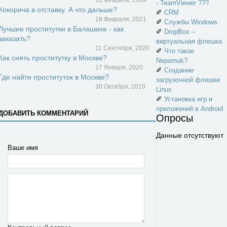
- TeamViewer ???
Кокорича в отставку. А что дальше?
✐
CRM
18 Февраля, 2021
✐
Службы Windows
Лучшие проститутки в Балашихе - как
✐
DropBox –
заказать?
виртуальная флешка
11 Сентября, 2020
✐
Что такое
Как снять проститутку в Москве?
Nepomuk?
17 Января, 2020
✐
Создание
Где найти проституток в Москве?
загрузочной флешки
30 Октября, 2019
Linux
✐
Установка игр и
приложений в Android
ДОБАВИТЬ КОММЕНТАРИЙ
Опросы
Данные отсутствуют
Ваше имя