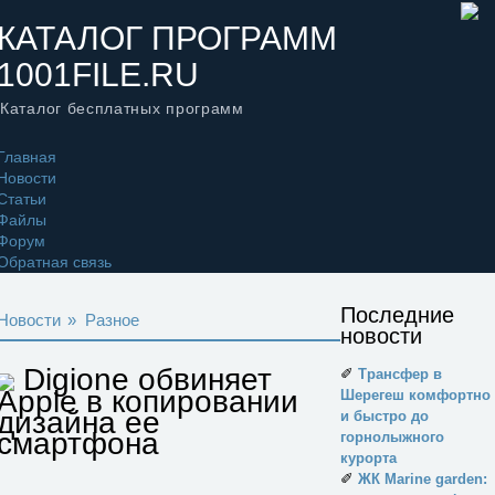
КАТАЛОГ ПРОГРАММ
1001FILE.RU
Каталог бесплатных программ
Главная
Новости
Статьи
Файлы
Форум
Обратная связь
Последние
Новости
»
Разное
новости
Digione обвиняет
✐
Трансфер в
Apple в копировании
Шерегеш комфортно
дизайна ее
и быстро до
смартфона
горнолыжного
курорта
✐
ЖК Marine garden: