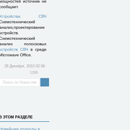
мощностей источник не
сообщает.
Устройства СВЧ
Схемотехнический
анализ,проектирование
устройств.
Схемотехнический
анализ полосковых
устройств СВЧ
в среде
Microwave Office.
28 Декабря, 2010 02:06
1295
В ЭТОМ РАЗДЕЛЕ
Новейшие подходы в