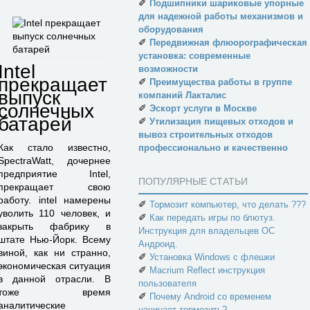
✐
Подшипники шариковые упорные
для надежной работы механизмов и
оборудования
✐
Передвижная флюорографическая
установка: современные
Intel
возможности
прекращает
✐
Преимущества работы в группе
выпуск
компаний Лакталис
солнечных
✐
Эскорт услуги в Москве
батарей
✐
Утилизация пищевых отходов и
вывоз строительных отходов
Как стало известно,
профессионально и качественно
SpectraWatt, дочернее
предприятие Intel,
ПОПУЛЯРНЫЕ СТАТЬИ
прекращает свою
работу. intel намерены
✐
Тормозит компьютер, что делать ???
уволить 110 человек, и
✐
Как передать игры по блютуз.
закрыть фабрику в
Инструкция для владельцев ОС
штате Нью-Йорк. Всему
Андроид.
виной, как ни странно,
✐
Установка Windows с флешки
экономическая ситуация
✐
Macrium Reflect инструкция
в данной отрасли. В
пользователя
тоже время
✐
Почему Android со временем
аналитические
начинает тормозить?