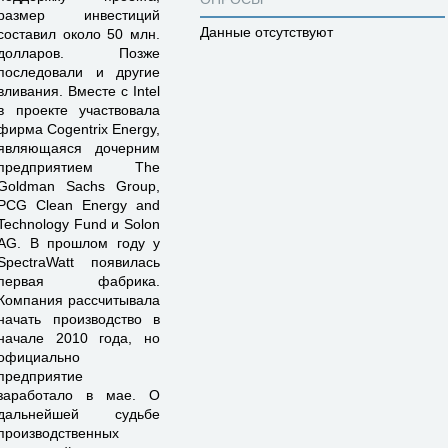
размер инвестиций
Данные отсутствуют
составил около 50 млн.
долларов. Позже
последовали и другие
вливания. Вместе с Intel
в проекте участвовала
фирма Cogentrix Energy,
являющаяся дочерним
предприятием The
Goldman Sachs Group,
PCG Clean Energy and
Technology Fund и Solon
AG. В прошлом году у
SpectraWatt появилась
первая фабрика.
Компания рассчитывала
начать производство в
начале 2010 года, но
официально
предприятие
заработало в мае. О
дальнейшей судьбе
производственных