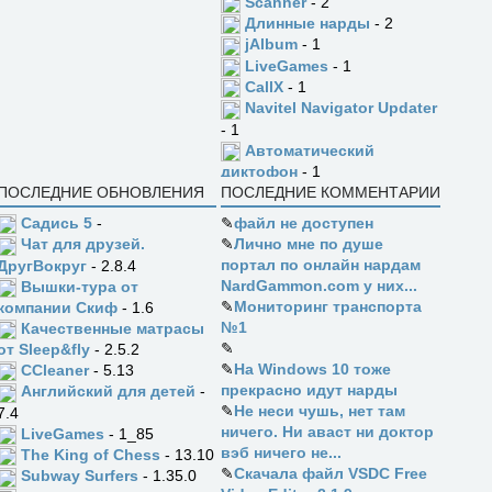
Scanner
- 2
Длинные нарды
- 2
jAlbum
- 1
LiveGames
- 1
CallX
- 1
Navitel Navigator Updater
- 1
Автоматический
диктофон
- 1
ПОСЛЕДНИЕ ОБНОВЛЕНИЯ
ПОСЛЕДНИЕ КОММЕНТАРИИ
Садись 5
-
✎
файл не доступен
✎
Лично мне по душе
Чат для друзей.
портал по онлайн нардам
ДругВокруг
- 2.8.4
NardGammon.com у них...
Вышки-тура от
✎
Мониторинг транспорта
компании Скиф
- 1.6
№1
Качественные матрасы
✎
от Sleep&fly
- 2.5.2
✎
На Windows 10 тоже
CCleaner
- 5.13
прекрасно идут нарды
Английский для детей
-
✎
Не неси чушь, нет там
7.4
ничего. Ни аваст ни доктор
LiveGames
- 1_85
вэб ничего не...
The King of Chess
- 13.10
✎
Скачала файл VSDC Free
Subway Surfers
- 1.35.0