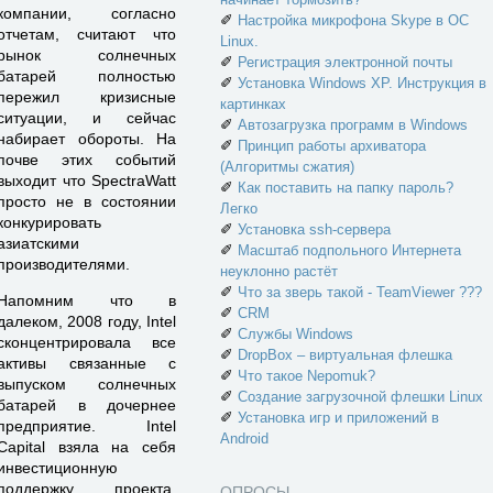
компании, согласно
✐
Настройка микрофона Skype в ОС
отчетам, считают что
Linux.
рынок солнечных
✐
Регистрация электронной почты
батарей полностью
✐
Установка Windows XP. Инструкция в
пережил кризисные
картинках
ситуации, и сейчас
✐
Автозагрузка программ в Windows
набирает обороты. На
✐
Принцип работы архиватора
почве этих событий
(Алгоритмы сжатия)
выходит что SpectraWatt
✐
Как поставить на папку пароль?
просто не в состоянии
Легко
конкурировать
✐
Установка ssh-сервера
азиатскими
✐
Масштаб подпольного Интернета
производителями.
неуклонно растёт
✐
Что за зверь такой - TeamViewer ???
Напомним что в
✐
CRM
далеком, 2008 году, Intel
✐
Службы Windows
сконцентрировала все
✐
DropBox – виртуальная флешка
активы связанные с
✐
Что такое Nepomuk?
выпуском солнечных
✐
Создание загрузочной флешки Linux
батарей в дочернее
✐
Установка игр и приложений в
предприятие. Intel
Android
Capital взяла на себя
инвестиционную
поддержку проекта,
ОПРОСЫ