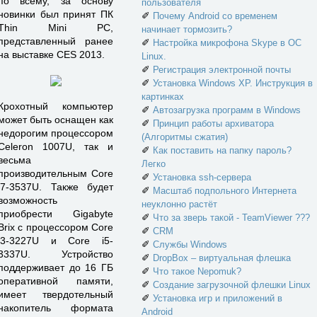
по всему, за основу
пользователя
новинки был принят ПК
✐
Почему Android со временем
Thin Mini PC,
начинает тормозить?
представленный ранее
✐
Настройка микрофона Skype в ОС
на выставке CES 2013.
Linux.
✐
Регистрация электронной почты
✐
Установка Windows XP. Инструкция в
картинках
Крохотный компьютер
✐
Автозагрузка программ в Windows
может быть оснащен как
✐
Принцип работы архиватора
недорогим процессором
(Алгоритмы сжатия)
Celeron 1007U, так и
✐
Как поставить на папку пароль?
весьма
Легко
производительным Core
✐
Установка ssh-сервера
i7-3537U. Также будет
✐
Масштаб подпольного Интернета
возможность
неуклонно растёт
приобрести Gigabyte
✐
Что за зверь такой - TeamViewer ???
Brix с процессором Core
✐
CRM
i3-3227U и Core i5-
✐
Службы Windows
3337U. Устройство
✐
DropBox – виртуальная флешка
поддерживает до 16 ГБ
✐
Что такое Nepomuk?
оперативной памяти,
✐
Создание загрузочной флешки Linux
имеет твердотельный
✐
Установка игр и приложений в
накопитель формата
Android