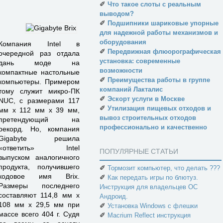
✐
Что такое слоты с реальным
выводом?
✐
Подшипники шариковые упорные
для надежной работы механизмов и
оборудования
Компания Intel в
✐
Передвижная флюорографическая
очередной раз отдала
установка: современные
дань моде на
возможности
компактные настольные
✐
Преимущества работы в группе
компьютеры. Примером
компаний Лакталис
тому служит микро-ПК
✐
Эскорт услуги в Москве
NUC, с размерами 117
✐
Утилизация пищевых отходов и
мм х 112 мм х 39 мм,
вывоз строительных отходов
претендующий на
профессионально и качественно
рекорд. Но, компания
Gigabyte решила
«ответить» Intel
ПОПУЛЯРНЫЕ СТАТЬИ
выпуском аналогичного
продукта, получившего
✐
Тормозит компьютер, что делать ???
кодовое имя Brix.
✐
Как передать игры по блютуз.
Размеры последнего
Инструкция для владельцев ОС
составляют 114,8 мм х
Андроид.
108 мм х 29,5 мм при
✐
Установка Windows с флешки
массе всего 404 г. Судя
✐
Macrium Reflect инструкция