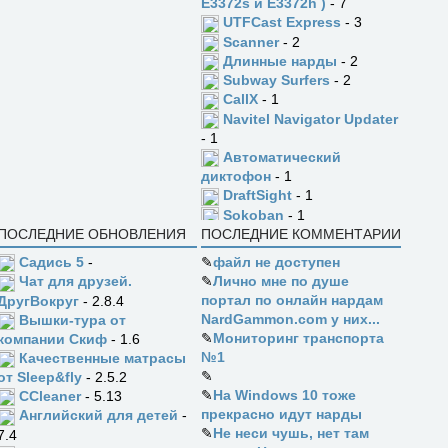
E3372s и E3372h )
- 7
UTFCast Express
- 3
Scanner
- 2
Длинные нарды
- 2
Subway Surfers
- 2
CallX
- 1
Navitel Navigator Updater
- 1
Автоматический
диктофон
- 1
DraftSight
- 1
Sokoban
- 1
ПОСЛЕДНИЕ ОБНОВЛЕНИЯ
ПОСЛЕДНИЕ КОММЕНТАРИИ
Садись 5
-
✎
файл не доступен
✎
Лично мне по душе
Чат для друзей.
портал по онлайн нардам
ДругВокруг
- 2.8.4
NardGammon.com у них...
Вышки-тура от
✎
Мониторинг транспорта
компании Скиф
- 1.6
№1
Качественные матрасы
✎
от Sleep&fly
- 2.5.2
✎
На Windows 10 тоже
CCleaner
- 5.13
прекрасно идут нарды
Английский для детей
-
✎
Не неси чушь, нет там
7.4