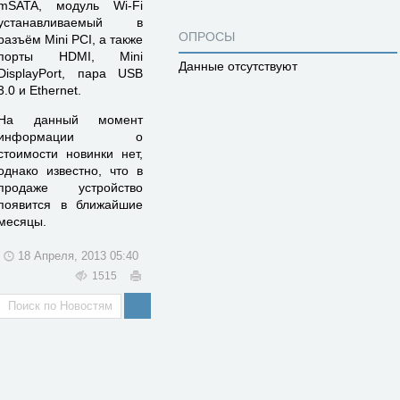
mSATA, модуль Wi-Fi
устанавливаемый в
ОПРОСЫ
разъём Mini PCI, а также
порты HDMI, Mini
Данные отсутствуют
DisplayPort, пара USB
3.0 и Ethernet.
На данный момент
информации о
стоимости новинки нет,
однако известно, что в
продаже устройство
появится в ближайшие
месяцы.
18 Апреля, 2013 05:40
1515