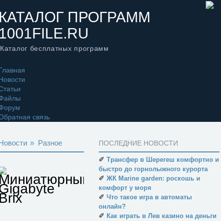
КАТАЛОГ ПРОГРАММ
1001FILE.RU
Каталог бесплатных программ
Главная
Новости
Статьи
Файлы
Форум
Обратная связь
Новости
»
Разное
ПОСЛЕДНИЕ НОВОСТИ
✐
Трансфер в Шерегеш комфортно и
быстро до горнолыжного курорта
Миниатюрный
✐
ЖК Marine garden: роскошь и
Gigabyte
комфорт у моря
Brix
✐
Что такое игра в автоматы
онлайн?
✐
Как играть в Лев казино на деньги