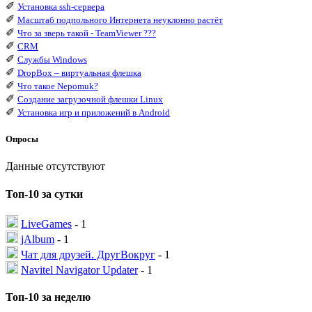
✐
Установка ssh-сервера
✐
Масштаб подпольного Интернета неуклонно растёт
✐
Что за зверь такой - TeamViewer ???
✐
CRM
✐
Службы Windows
✐
DropBox – виртуальная флешка
✐
Что такое Nepomuk?
✐
Создание загрузочной флешки Linux
✐
Установка игр и приложений в Android
Опросы
Данные отсутствуют
Топ-10 за сутки
LiveGames
- 1
jAlbum
- 1
Чат для друзей. ДругВокруг
- 1
Navitel Navigator Updater
- 1
Топ-10 за неделю