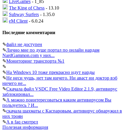
LiveGames
- 1_85
The King of Chess
- 13.10
Subway Surfers
- 1.35.0
eM Client
- 6.0.24
Последние комментарии
✎
файл не доступен
✎
Лично мне по душе портал по онлайн нардам
NardGammon.com у них...
✎
Мониторинг транспорта №1
✎
✎
На Windows 10 тоже прекрасно идут нарды
✎
Не неси чушь, нет там ничего. Ни аваст ни доктор вэб
ничего не...
✎
Скачала файл VSDC Free Video Editor 2.1.9, антивирус
заблокировал...
✎
А можно поинтересоваться каким антивирусом Вы
пользуетесь ? И...
✎
скачала шахматы с Каспаровым. антивирус обнаружил в
них троян
✎
А в faq смотрел
Полезная информация