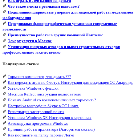
✐
Как играть в Лев казино на деньги
✐
Что такое слоты с реальным выводом?
✐
Подшипники шариковые упорные для надежной работы механизмов
и оборудования
✐
Передвижная флюорографическая установка: современные
возможности
✐
Преимущества работы в группе компаний Лакталис
✐
Эскорт услуги в Москве
✐
Утилизация пищевых отходов и вывоз строительных отходов
профессионально и качественно
Популярные статьи
✐
Тормозит компьютер, что делать ???
✐
Как передать игры по блютуз. Инструкция для владельцев ОС Андроид.
✐
Установка Windows с флешки
✐
Macrium Reflect инструкция пользователя
✐
Почему Android со временем начинает тормозить?
✐
Настройка микрофона Skype в ОС Linux.
✐
Регистрация электронной почты
✐
Установка Windows XP. Инструкция в картинках
✐
Автозагрузка программ в Windows
✐
Принцип работы архиватора (Алгоритмы сжатия)
✐
Как поставить на папку пароль? Легко