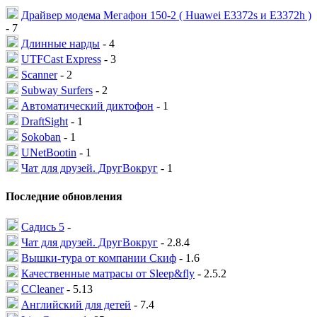
Драйвер модема Мегафон 150-2 ( Huawei E3372s и E3372h )
- 7
Длинные нарды
- 4
UTFCast Express
- 3
Scanner
- 2
Subway Surfers
- 2
Автоматический диктофон
- 1
DraftSight
- 1
Sokoban
- 1
UNetBootin
- 1
Чат для друзей. ДругВокруг
- 1
Последние обновления
Садись 5
-
Чат для друзей. ДругВокруг
- 2.8.4
Вышки-тура от компании Скиф
- 1.6
Качественные матрасы от Sleep&fly
- 2.5.2
CCleaner
- 5.13
Английский для детей
- 7.4