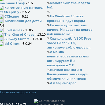
✎
Мониторинг транспорта
компании Скиф
- 1.6
№1
Качественные матрасы
✎
от Sleep&fly
- 2.5.2
✎
На Windows 10 тоже
CCleaner
- 5.13
прекрасно идут нарды
Английский для детей
-
✎
Не неси чушь, нет там
7.4
ничего. Ни аваст ни доктор
LiveGames
- 1_85
вэб ничего не...
The King of Chess
- 13.10
✎
Скачала файл VSDC Free
Subway Surfers
- 1.35.0
Video Editor 2.1.9,
eM Client
- 6.0.24
антивирус заблокировал...
✎
А можно
поинтересоваться каким
антивирусом Вы
пользуетесь ? И...
✎
скачала шахматы с
Каспаровым. антивирус
обнаружил в них троян
✎
А в faq смотрел
Полезная информация
PG.t: 0.043 DB.q: 78