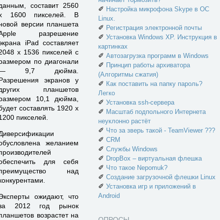
данным, составит 2560
✐
Настройка микрофона Skype в ОС
x 1600 пикселей. В
Linux.
новой версии планшета
✐
Регистрация электронной почты
Apple разрешение
✐
Установка Windows XP. Инструкция в
экрана iPad составляет
картинках
2048 х 1536 пикселей с
✐
Автозагрузка программ в Windows
размером по диагонали
✐
Принцип работы архиватора
— 9,7 дюйма.
(Алгоритмы сжатия)
Разрешения экранов у
✐
Как поставить на папку пароль?
других планшетов
Легко
размером 10,1 дюйма,
✐
Установка ssh-сервера
будет составлять 1920 х
✐
Масштаб подпольного Интернета
1200 пикселей.
неуклонно растёт
✐
Что за зверь такой - TeamViewer ???
Диверсификации
✐
CRM
обусловлена желанием
✐
Службы Windows
производителей
✐
DropBox – виртуальная флешка
обеспечить для себя
✐
Что такое Nepomuk?
преимущество над
✐
Создание загрузочной флешки Linux
конкурентами.
✐
Установка игр и приложений в
Android
Эксперты ожидают, что
за 2012 год рынок
планшетов возрастет на
ОПРОСЫ