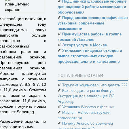
✐
Подшипники шариковые упорные
для надежной работы механизмов и
оборудования
✐
Передвижная флюорографическая
Как сообщил источник, в
установка: современные
следующем году
возможности
производители начнут
✐
Преимущества работы в группе
выпускать больше
компаний Лакталис
планшетов с
✐
Эскорт услуги в Москве
разнообразным
✐
Утилизация пищевых отходов и
выбором размеров и
вывоз строительных отходов
разрешений экранов.
профессионально и качественно
Прогнозируется рост
разрешения экранов.
Модели планируется
ПОПУЛЯРНЫЕ СТАТЬИ
выпускать с экранами
размером 7; 8,9; 9,7; 10
✐
Тормозит компьютер, что делать ???
и 11,6 дюйма. Отметим
✐
Как передать игры по блютуз.
что, именно экран с
Инструкция для владельцев ОС
размерами 11,6 дюйма,
Андроид.
должен получить новый
✐
Установка Windows с флешки
планшет Samsung.
✐
Macrium Reflect инструкция
пользователя
Разрешение экрана, по
✐
Почему Android со временем
предварительным
начинает тормозить?