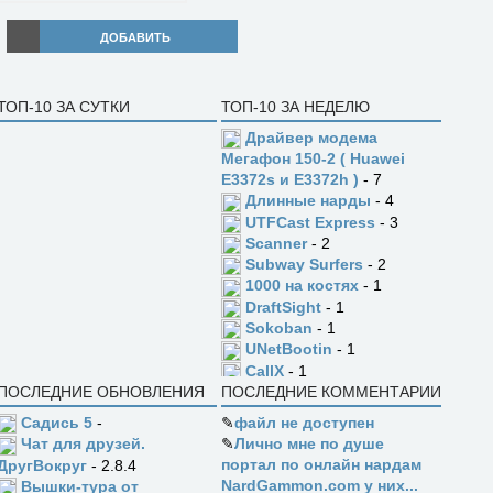
ДОБАВИТЬ
ТОП-10 ЗА СУТКИ
ТОП-10 ЗА НЕДЕЛЮ
Драйвер модема
Мегафон 150-2 ( Huawei
E3372s и E3372h )
- 7
Длинные нарды
- 4
UTFCast Express
- 3
Scanner
- 2
Subway Surfers
- 2
1000 на костях
- 1
DraftSight
- 1
Sokoban
- 1
UNetBootin
- 1
CallX
- 1
ПОСЛЕДНИЕ ОБНОВЛЕНИЯ
ПОСЛЕДНИЕ КОММЕНТАРИИ
Садись 5
-
✎
файл не доступен
✎
Лично мне по душе
Чат для друзей.
портал по онлайн нардам
ДругВокруг
- 2.8.4
NardGammon.com у них...
Вышки-тура от