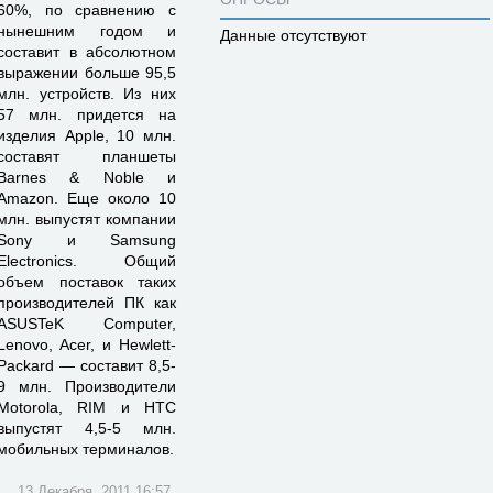
60%, по сравнению с
нынешним годом и
Данные отсутствуют
составит в абсолютном
выражении больше 95,5
млн. устройств. Из них
57 млн. придется на
изделия Apple, 10 млн.
составят планшеты
Barnes & Noble и
Amazon. Еще около 10
млн. выпустят компании
Sony и Samsung
Electronics. Общий
объем поставок таких
производителей ПК как
ASUSTeK Computer,
Lenovo, Acer, и Hewlett-
Packard — составит 8,5-
9 млн. Производители
Motorola, RIM и HTC
выпустят 4,5-5 млн.
мобильных терминалов.
13 Декабря, 2011 16:57