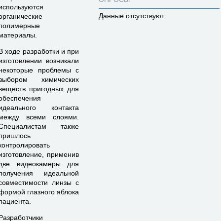
используются
Данные отсутствуют
органические
полимерные
материалы.
В ходе разработки и при
изготовлении возникали
некоторые проблемы с
выбором химических
веществ пригодных для
обеспечения
идеального контакта
между всеми слоями.
Специалистам также
пришлось
контролировать
изготовление, применив
две видеокамеры для
получения идеальной
совместимости линзы с
формой глазного яблока
пациента.
Разработчики