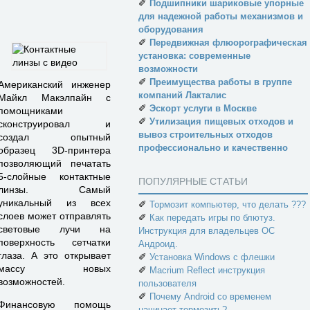
✐
Подшипники шариковые упорные
для надежной работы механизмов и
оборудования
✐
Передвижная флюорографическая
установка: современные
возможности
✐
Преимущества работы в группе
Американский инженер
компаний Лакталис
Майкл Макэлпайн с
✐
Эскорт услуги в Москве
помощниками
✐
Утилизация пищевых отходов и
сконструировал и
вывоз строительных отходов
создал опытный
профессионально и качественно
образец 3D-принтера
позволяющий печатать
5-слойные контактные
ПОПУЛЯРНЫЕ СТАТЬИ
линзы. Самый
уникальный из всех
✐
Тормозит компьютер, что делать ???
слоев может отправлять
✐
Как передать игры по блютуз.
световые лучи на
Инструкция для владельцев ОС
поверхность сетчатки
Андроид.
глаза. А это открывает
✐
Установка Windows с флешки
массу новых
✐
Macrium Reflect инструкция
возможностей.
пользователя
✐
Почему Android со временем
Финансовую помощь
начинает тормозить?