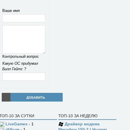
Ваше имя
Контрольный вопрос
Какую ОС придумал
Билл Гейтс ?
ДОБАВИТЬ
ТОП-10 ЗА СУТКИ
ТОП-10 ЗА НЕДЕЛЮ
LiveGames
- 1
Драйвер модема
jAlbum
- 1
Мегафон 150-2 ( Huawei