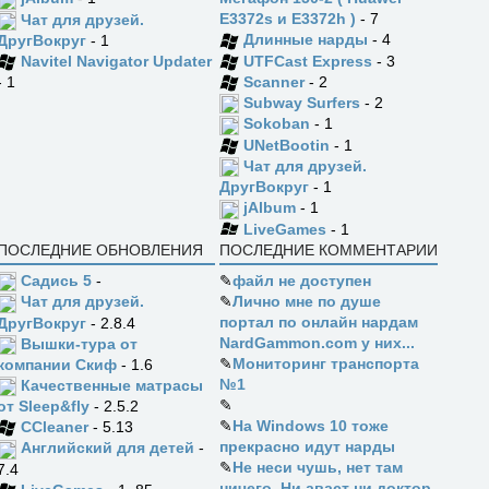
E3372s и E3372h )
- 7
Чат для друзей.
Длинные нарды
- 4
ДругВокруг
- 1
UTFCast Express
- 3
Navitel Navigator Updater
Scanner
- 2
- 1
Subway Surfers
- 2
Sokoban
- 1
UNetBootin
- 1
Чат для друзей.
ДругВокруг
- 1
jAlbum
- 1
LiveGames
- 1
ПОСЛЕДНИЕ ОБНОВЛЕНИЯ
ПОСЛЕДНИЕ КОММЕНТАРИИ
Садись 5
-
✎
файл не доступен
✎
Лично мне по душе
Чат для друзей.
портал по онлайн нардам
ДругВокруг
- 2.8.4
NardGammon.com у них...
Вышки-тура от
✎
Мониторинг транспорта
компании Скиф
- 1.6
№1
Качественные матрасы
✎
от Sleep&fly
- 2.5.2
✎
На Windows 10 тоже
CCleaner
- 5.13
прекрасно идут нарды
Английский для детей
-
✎
Не неси чушь, нет там
7.4
ничего. Ни аваст ни доктор