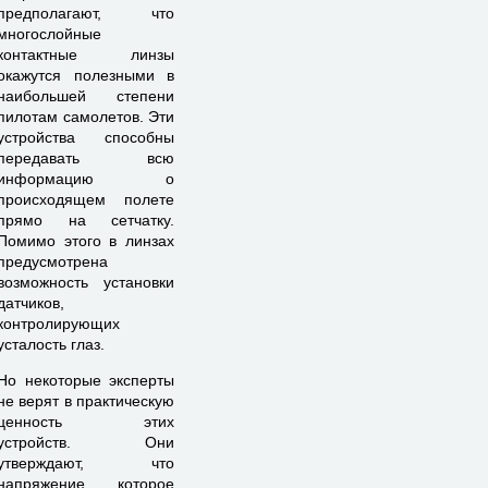
предполагают, что
многослойные
контактные линзы
окажутся полезными в
наибольшей степени
пилотам самолетов. Эти
устройства способны
передавать всю
информацию о
происходящем полете
прямо на сетчатку.
Помимо этого в линзах
предусмотрена
возможность установки
датчиков,
контролирующих
усталость глаз.
Но некоторые эксперты
не верят в практическую
ценность этих
устройств. Они
утверждают, что
напряжение, которое