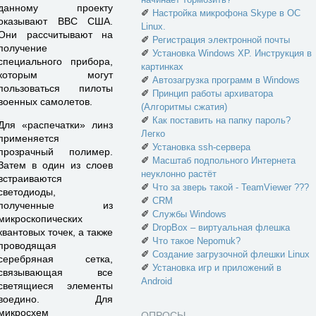
данному проекту
✐
Настройка микрофона Skype в ОС
оказывают ВВС США.
Linux.
Они рассчитывают на
✐
Регистрация электронной почты
получение
✐
Установка Windows XP. Инструкция в
специального прибора,
картинках
которым могут
✐
Автозагрузка программ в Windows
пользоваться пилоты
✐
Принцип работы архиватора
военных самолетов.
(Алгоритмы сжатия)
✐
Как поставить на папку пароль?
Для «распечатки» линз
Легко
применяется
✐
Установка ssh-сервера
прозрачный полимер.
✐
Масштаб подпольного Интернета
Затем в один из слоев
неуклонно растёт
встраиваются
✐
Что за зверь такой - TeamViewer ???
светодиоды,
✐
CRM
полученные из
✐
Службы Windows
микроскопических
✐
DropBox – виртуальная флешка
квантовых точек, а также
✐
Что такое Nepomuk?
проводящая
✐
Создание загрузочной флешки Linux
серебряная сетка,
✐
Установка игр и приложений в
связывающая все
Android
светящиеся элементы
воедино. Для
микросхем
ОПРОСЫ