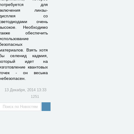
потребуется для
включения линзы-
дисплея со
светодиодами очень
высокое. Необходимо
также обеспечить
использование
безопасных
материалов. Взять хотя
бы селенид кадмия,
который идет на
изготовление квантовых
точек - он весьма
небезопасен.
13 Декабря, 2014 13:33
1251