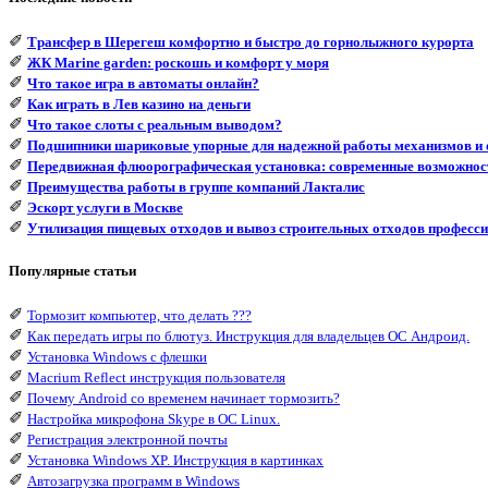
✐
Трансфер в Шерегеш комфортно и быстро до горнолыжного курорта
✐
ЖК Marine garden: роскошь и комфорт у моря
✐
Что такое игра в автоматы онлайн?
✐
Как играть в Лев казино на деньги
✐
Что такое слоты с реальным выводом?
✐
Подшипники шариковые упорные для надежной работы механизмов и 
✐
Передвижная флюорографическая установка: современные возможнос
✐
Преимущества работы в группе компаний Лакталис
✐
Эскорт услуги в Москве
✐
Утилизация пищевых отходов и вывоз строительных отходов професси
Популярные статьи
✐
Тормозит компьютер, что делать ???
✐
Как передать игры по блютуз. Инструкция для владельцев ОС Андроид.
✐
Установка Windows с флешки
✐
Macrium Reflect инструкция пользователя
✐
Почему Android со временем начинает тормозить?
✐
Настройка микрофона Skype в ОС Linux.
✐
Регистрация электронной почты
✐
Установка Windows XP. Инструкция в картинках
✐
Автозагрузка программ в Windows