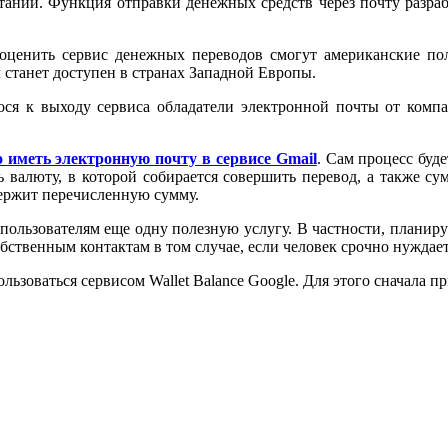
итании. Функция отправки денежных средств через почту разра
оценить сервис денежных переводов смогут американские польз
 станет доступен в странах Западной Европы.
ося к выходу сервиса обладатели электронной почты от компа
о иметь электронную почту в сервисе Gmail
. Сам процесс буд
 валюту, в которой собирается совершить перевод, а также сум
держит перечисленную сумму.
пользователям еще одну полезную услугу. В частности, планиру
бственным контактам в том случае, если человек срочно нуждае
ьзоваться сервисом Wallet Balance Google. Для этого сначала пр