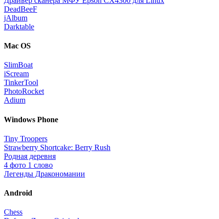
Драйвер сканера МФУ Epson CX4300 для Linux
DeadBeeF
jAlbum
Darktable
Mac OS
SlimBoat
iScream
TinkerTool
PhotoRocket
Adium
Windows Phone
Tiny Troopers
Strawberry Shortcake: Berry Rush
Родная деревня
4 фото 1 слово
Легенды Дракономании
Android
Chess