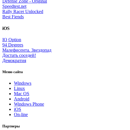
Defense Zone - Original
Speedtest.net
Rally Racer Unlocked
Best Fiends
iOS
IQ Option
94 Degrees
Малефисента. Звездопад
Достать соседей!
Демократия
Меню сайта
Windows
Linux
Mac OS
Android
Windows Phone
iOS
On-line
Партнеры