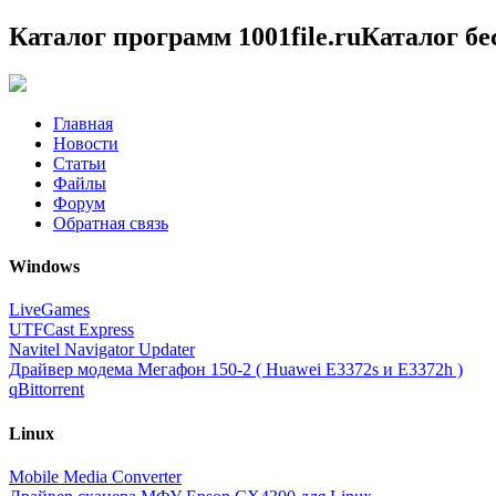
Каталог программ 1001file.ru
Каталог б
Главная
Новости
Статьи
Файлы
Форум
Обратная связь
Windows
LiveGames
UTFCast Express
Navitel Navigator Updater
Драйвер модема Мегафон 150-2 ( Huawei E3372s и E3372h )
qBittorrent
Linux
Mobile Media Converter