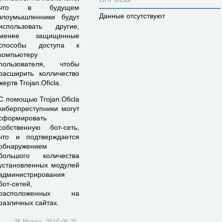
что в будущем
Данные отсутствуют
злоумышленники будут
использовать другие,
менее защищенные
способы доступа к
компьютеру
пользователя, чтобы
расширить колличество
жертв Trojan.Oficla.
С помощью Trojan.Oficla
киберпреступники могут
сформировать
собственную бот-сеть,
что и подтверждается
обнаружением
большого количества
установленных модулей
администрирования
бот-сетей,
расположенных на
различных сайтах.
25 Марта, 2010 06:11