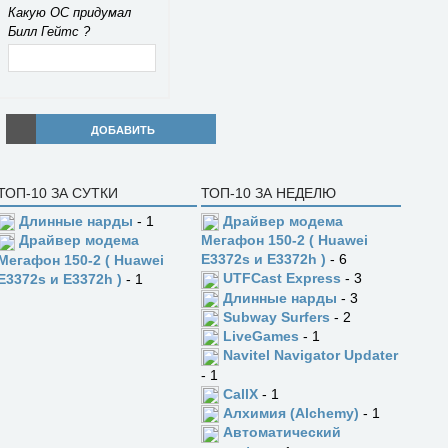
Какую ОС придумал
Билл Гейтс ?
ДОБАВИТЬ
ТОП-10 ЗА СУТКИ
ТОП-10 ЗА НЕДЕЛЮ
Длинные нарды
- 1
Драйвер модема
Драйвер модема
Мегафон 150-2 ( Huawei
E3372s и E3372h )
- 6
Мегафон 150-2 ( Huawei
UTFCast Express
- 3
E3372s и E3372h )
- 1
Длинные нарды
- 3
Subway Surfers
- 2
LiveGames
- 1
Navitel Navigator Updater
- 1
CallX
- 1
Алхимия (Alchemy)
- 1
Автоматический