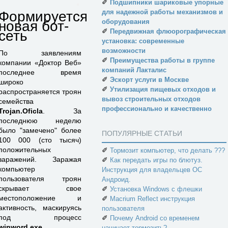
✐
Подшипники шариковые упорные
для надежной работы механизмов и
Формируется
оборудования
новая бот-
✐
Передвижная флюорографическая
сеть
установка: современные
возможности
По заявлениям
✐
Преимущества работы в группе
компании «Доктор Веб»
компаний Лакталис
последнее время
✐
Эскорт услуги в Москве
широко
✐
Утилизация пищевых отходов и
распространяется троян
вывоз строительных отходов
семейства
профессионально и качественно
Trojan.Oficla
. За
последнюю неделю
было "замечено" более
ПОПУЛЯРНЫЕ СТАТЬИ
100 000 (сто тысяч)
положительных
✐
Тормозит компьютер, что делать ???
заражений. Заражая
✐
Как передать игры по блютуз.
компьютер
Инструкция для владельцев ОС
пользователя троян
Андроид.
скрывает свое
✐
Установка Windows с флешки
местоположение и
✐
Macrium Reflect инструкция
активность, маскируясь
пользователя
под процесс
✐
Почему Android со временем
winword.exe
.
начинает тормозить?