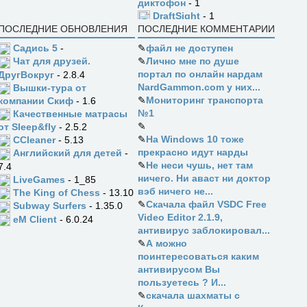
диктофон
- 1
DraftSight
- 1
ПОСЛЕДНИЕ ОБНОВЛЕНИЯ
ПОСЛЕДНИЕ КОММЕНТАРИИ
Садись 5
-
✎
файл не доступен
✎
Лично мне по душе
Чат для друзей.
портал по онлайн нардам
ДругВокруг
- 2.8.4
NardGammon.com у них...
Вышки-тура от
✎
Мониторинг транспорта
компании Скиф
- 1.6
№1
Качественные матрасы
✎
от Sleep&fly
- 2.5.2
✎
На Windows 10 тоже
CCleaner
- 5.13
прекрасно идут нарды
Английский для детей
-
✎
Не неси чушь, нет там
7.4
ничего. Ни аваст ни доктор
LiveGames
- 1_85
вэб ничего не...
The King of Chess
- 13.10
✎
Скачала файл VSDC Free
Subway Surfers
- 1.35.0
Video Editor 2.1.9,
eM Client
- 6.0.24
антивирус заблокировал...
✎
А можно
поинтересоваться каким
антивирусом Вы
пользуетесь ? И...
✎
скачала шахматы с