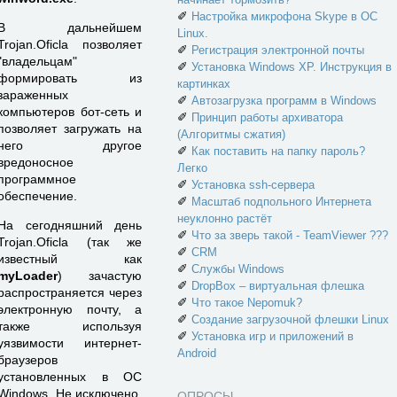
✐
Настройка микрофона Skype в ОС
В дальнейшем
Linux.
Trojan.Oficla позволяет
✐
Регистрация электронной почты
"владельцам"
✐
Установка Windows XP. Инструкция в
формировать из
картинках
зараженных
✐
Автозагрузка программ в Windows
компьютеров бот-сеть и
✐
Принцип работы архиватора
позволяет загружать на
(Алгоритмы сжатия)
него другое
✐
Как поставить на папку пароль?
вредоносное
Легко
программное
✐
Установка ssh-сервера
обеспечение.
✐
Масштаб подпольного Интернета
неуклонно растёт
На сегодняшний день
✐
Что за зверь такой - TeamViewer ???
Trojan.Oficla (так же
✐
CRM
известный как
✐
Службы Windows
myLoader
) зачастую
✐
DropBox – виртуальная флешка
распространяется через
✐
Что такое Nepomuk?
электронную почту, а
✐
Создание загрузочной флешки Linux
также используя
✐
Установка игр и приложений в
уязвимости интернет-
Android
браузеров
установленных в ОС
Windows. Не исключено,
ОПРОСЫ