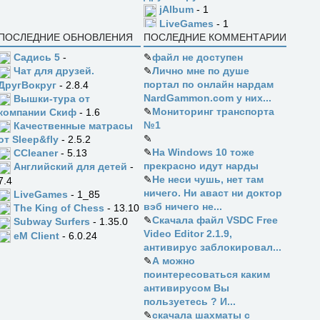
jAlbum
- 1
LiveGames
- 1
ПОСЛЕДНИЕ ОБНОВЛЕНИЯ
ПОСЛЕДНИЕ КОММЕНТАРИИ
Садись 5
-
✎
файл не доступен
✎
Лично мне по душе
Чат для друзей.
портал по онлайн нардам
ДругВокруг
- 2.8.4
NardGammon.com у них...
Вышки-тура от
✎
Мониторинг транспорта
компании Скиф
- 1.6
№1
Качественные матрасы
✎
от Sleep&fly
- 2.5.2
✎
На Windows 10 тоже
CCleaner
- 5.13
прекрасно идут нарды
Английский для детей
-
✎
Не неси чушь, нет там
7.4
ничего. Ни аваст ни доктор
LiveGames
- 1_85
вэб ничего не...
The King of Chess
- 13.10
✎
Скачала файл VSDC Free
Subway Surfers
- 1.35.0
Video Editor 2.1.9,
eM Client
- 6.0.24
антивирус заблокировал...
✎
А можно
поинтересоваться каким
антивирусом Вы
пользуетесь ? И...
✎
скачала шахматы с