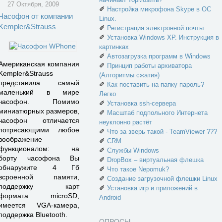
27 Октября, 2009
✐
Настройка микрофона Skype в ОС
Часофон от компании
Linux.
Kempler&Strauss
✐
Регистрация электронной почты
✐
Установка Windows XP. Инструкция в
картинках
✐
Автозагрузка программ в Windows
Американская компания
✐
Принцип работы архиватора
Kempler&Strauss
(Алгоритмы сжатия)
представила самый
✐
Как поставить на папку пароль?
маленький в мире
Легко
часофон. Помимо
✐
Установка ssh-сервера
миниатюрных размеров,
✐
Масштаб подпольного Интернета
часофон отличается
неуклонно растёт
потрясающими любое
✐
Что за зверь такой - TeamViewer ???
воображение
✐
CRM
функционалом: на
✐
Службы Windows
борту часофона Вы
✐
DropBox – виртуальная флешка
обнаружите 4 Гб
✐
Что такое Nepomuk?
всроенной памяти,
✐
Создание загрузочной флешки Linux
поддержку карт
✐
Установка игр и приложений в
формата microSD,
Android
имеется VGA-камера,
поддержка Bluetooth.
ОПРОСЫ