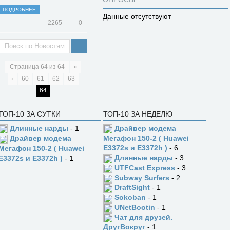
ПОДРОБНЕЕ
Данные отсутствуют
2265
0
Страница
64
из
64
«
‹
60
61
62
63
64
ТОП-10 ЗА СУТКИ
ТОП-10 ЗА НЕДЕЛЮ
Длинные нарды
- 1
Драйвер модема
Драйвер модема
Мегафон 150-2 ( Huawei
E3372s и E3372h )
- 6
Мегафон 150-2 ( Huawei
Длинные нарды
- 3
E3372s и E3372h )
- 1
UTFCast Express
- 3
Subway Surfers
- 2
DraftSight
- 1
Sokoban
- 1
UNetBootin
- 1
Чат для друзей.
ДругВокруг
- 1