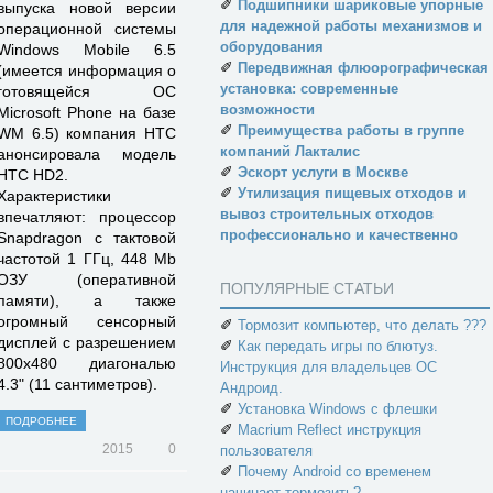
✐
Подшипники шариковые упорные
выпуска новой версии
для надежной работы механизмов и
операционной системы
оборудования
Windows Mobile 6.5
✐
Передвижная флюорографическая
(имеется информация о
установка: современные
готовящейся ОС
возможности
Microsoft Phone на базе
✐
Преимущества работы в группе
WM 6.5) компания HTC
компаний Лакталис
анонсировала модель
✐
Эскорт услуги в Москве
HTC HD2.
✐
Утилизация пищевых отходов и
Характеристики
вывоз строительных отходов
впечатляют: процессор
профессионально и качественно
Snapdragon с тактовой
частотой 1 ГГц, 448 Mb
ОЗУ (оперативной
ПОПУЛЯРНЫЕ СТАТЬИ
памяти), а также
огромный сенсорный
✐
Тормозит компьютер, что делать ???
дисплей с разрешением
✐
Как передать игры по блютуз.
800х480 диагональю
Инструкция для владельцев ОС
4.3" (11 сантиметров).
Андроид.
✐
Установка Windows с флешки
ПОДРОБНЕЕ
✐
Macrium Reflect инструкция
2015
0
пользователя
✐
Почему Android со временем
начинает тормозить?