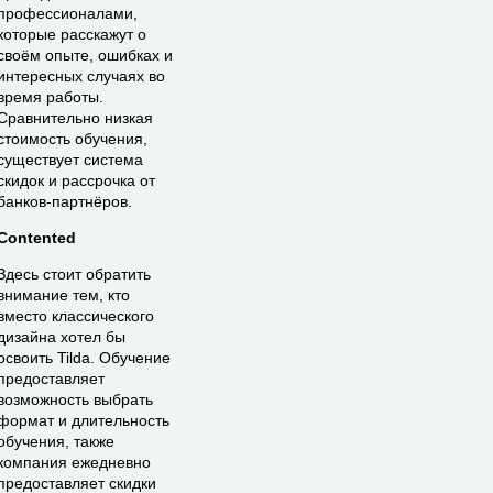
профессионалами,
которые расскажут о
своём опыте, ошибках и
интересных случаях во
время работы.
Сравнительно низкая
стоимость обучения,
существует система
скидок и рассрочка от
банков-партнёров.
Contented
Здесь стоит обратить
внимание тем, кто
вместо классического
дизайна хотел бы
освоить Tilda. Обучение
предоставляет
возможность выбрать
формат и длительность
обучения, также
компания ежедневно
предоставляет скидки