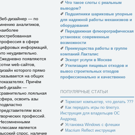
✐
Что такое слоты с реальным
выводом?
✐
Подшипники шариковые упорные
Веб-дизайнер — по
для надежной работы механизмов и
мнению аналитиков,
оборудования
наиболее
✐
Передвижная флюорографическая
востребованная
установка: современные
профессия в сфере
возможности
цифровых информаций,
✐
Преимущества работы в группе
что неудивительно.
компаний Лакталис
Ежедневно появляются
✐
Эскорт услуги в Москве
сотни web-сайтов,
✐
Утилизация пищевых отходов и
дизайн которого прямо
вывоз строительных отходов
сказывается на общих
профессионально и качественно
показателях. Причём
веб-дизайн —
ПОПУЛЯРНЫЕ СТАТЬИ
сравнительно лояльная
сфера, освоить азы
✐
Тормозит компьютер, что делать ???
подвластно
✐
Как передать игры по блютуз.
представителям всех
Инструкция для владельцев ОС
творческих профессий.
Андроид.
Несомненными
✐
Установка Windows с флешки
плюсами является
✐
Macrium Reflect инструкция
высокий спрос, наличие