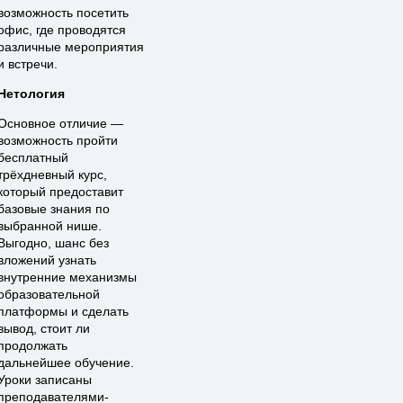
возможность посетить
офис, где проводятся
различные мероприятия
и встречи.
Нетология
Основное отличие —
возможность пройти
бесплатный
трёхдневный курс,
который предоставит
базовые знания по
выбранной нише.
Выгодно, шанс без
вложений узнать
внутренние механизмы
образовательной
платформы и сделать
вывод, стоит ли
продолжать
дальнейшее обучение.
Уроки записаны
преподавателями-