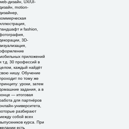
web-дизайн, UX/UI-
дизайн, motion-
дизайнер,
коммерческая
иллюстрация,
ландшафт и fashion,
фотография,
декорации, 3D-
визуализация,
оформление
мобильных приложений
и т.д. 30 профессий в
целом, каждый найдёт
свою нишу. Обучение
проходит по тому же
принципу: уроки, затем
домашние задания, а в
конце — итоговая
работа для партнёров
онлайн-университета,
которые разбирают
между собой всех
выпускников курса. При
желании есть