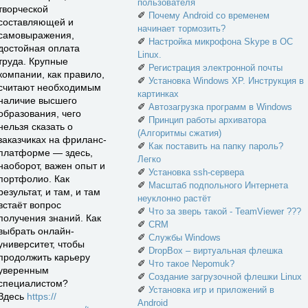
пользователя
творческой
✐
Почему Android со временем
составляющей и
начинает тормозить?
самовыражения,
✐
Настройка микрофона Skype в ОС
достойная оплата
Linux.
труда. Крупные
✐
Регистрация электронной почты
компании, как правило,
✐
Установка Windows XP. Инструкция в
считают необходимым
картинках
наличие высшего
✐
Автозагрузка программ в Windows
образования, чего
✐
Принцип работы архиватора
нельзя сказать о
(Алгоритмы сжатия)
заказчиках на фриланс-
✐
Как поставить на папку пароль?
платформе — здесь,
Легко
наоборот, важен опыт и
✐
Установка ssh-сервера
портфолио. Как
✐
Масштаб подпольного Интернета
результат, и там, и там
неуклонно растёт
встаёт вопрос
✐
Что за зверь такой - TeamViewer ???
получения знаний. Как
✐
CRM
выбрать онлайн-
✐
Службы Windows
университет, чтобы
✐
DropBox – виртуальная флешка
продолжить карьеру
✐
Что такое Nepomuk?
уверенным
✐
Создание загрузочной флешки Linux
специалистом?
✐
Установка игр и приложений в
Здесь
https://
Android