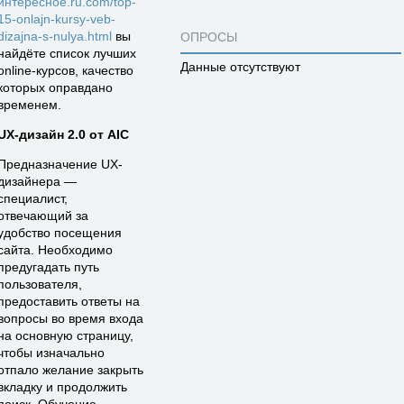
интересное.ru.com/top-
15-onlajn-kursy-veb-
dizajna-s-nulya.html
вы
ОПРОСЫ
найдёте список лучших
Данные отсутствуют
online-курсов, качество
которых оправдано
временем.
UX-дизайн 2.0 от AIC
Предназначение UX-
дизайнера —
специалист,
отвечающий за
удобство посещения
сайта. Необходимо
предугадать путь
пользователя,
предоставить ответы на
вопросы во время входа
на основную страницу,
чтобы изначально
отпало желание закрыть
вкладку и продолжить
поиск. Обучение