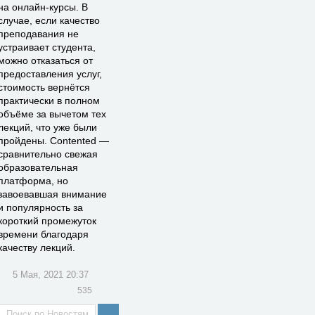
на онлайн-курсы. В
случае, если качество
преподавания не
устраивает студента,
можно отказаться от
предоставления услуг,
стоимость вернётся
практически в полном
объёме за вычетом тех
лекций, что уже были
пройдены. Contented —
сравнительно свежая
образовательная
платформа, но
завоевавшая внимание
и популярность за
короткий промежуток
времени благодаря
качеству лекций.
5 Мая, 2021 20:37
535