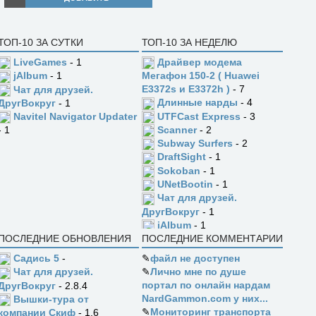
ТОП-10 ЗА СУТКИ
ТОП-10 ЗА НЕДЕЛЮ
LiveGames
- 1
Драйвер модема
jAlbum
- 1
Мегафон 150-2 ( Huawei
E3372s и E3372h )
- 7
Чат для друзей.
Длинные нарды
- 4
ДругВокруг
- 1
UTFCast Express
- 3
Navitel Navigator Updater
Scanner
- 2
- 1
Subway Surfers
- 2
DraftSight
- 1
Sokoban
- 1
UNetBootin
- 1
Чат для друзей.
ДругВокруг
- 1
jAlbum
- 1
ПОСЛЕДНИЕ ОБНОВЛЕНИЯ
ПОСЛЕДНИЕ КОММЕНТАРИИ
Садись 5
-
✎
файл не доступен
✎
Лично мне по душе
Чат для друзей.
портал по онлайн нардам
ДругВокруг
- 2.8.4
NardGammon.com у них...
Вышки-тура от
✎
Мониторинг транспорта
компании Скиф
- 1.6