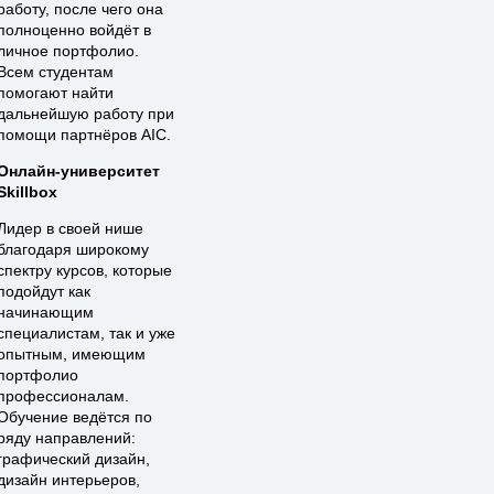
работу, после чего она
полноценно войдёт в
личное портфолио.
Всем студентам
помогают найти
дальнейшую работу при
помощи партнёров AIC.
Онлайн-университет
Skillbox
Лидер в своей нише
благодаря широкому
спектру курсов, которые
подойдут как
начинающим
специалистам, так и уже
опытным, имеющим
портфолио
профессионалам.
Обучение ведётся по
ряду направлений:
графический дизайн,
дизайн интерьеров,