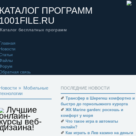
КАТАЛОГ ПРОГРАММ
1001FILE.RU
Каталог бесплатных программ
Главная
Новости
Статьи
Файлы
Форум
Обратная связь
Новости
»
Мобильные
ПОСЛЕДНИЕ НОВОСТИ
технологии
✐
Трансфер в Шерегеш комфортно и
быстро до горнолыжного курорта
Лучшие
✐
ЖК Marine garden: роскошь и
онлайн-
комфорт у моря
курсы веб-
✐
Что такое игра в автоматы
дизайна!
онлайн?
✐
Как играть в Лев казино на деньги