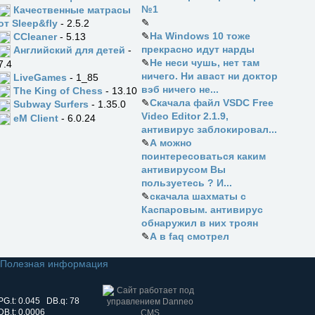
№1
Качественные матрасы
✎
от Sleep&fly
- 2.5.2
✎
На Windows 10 тоже
CCleaner
- 5.13
прекрасно идут нарды
Английский для детей
-
✎
Не неси чушь, нет там
7.4
ничего. Ни аваст ни доктор
LiveGames
- 1_85
вэб ничего не...
The King of Chess
- 13.10
✎
Скачала файл VSDC Free
Subway Surfers
- 1.35.0
Video Editor 2.1.9,
eM Client
- 6.0.24
антивирус заблокировал...
✎
А можно
поинтересоваться каким
антивирусом Вы
пользуетесь ? И...
✎
скачала шахматы с
Каспаровым. антивирус
обнаружил в них троян
✎
А в faq смотрел
Полезная информация
PG.t: 0.045 DB.q: 78
DB.t: 0.0006