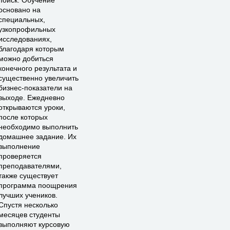
основано на
специальных,
узкопрофильных
исследованиях,
благодаря которым
можно добиться
конечного результата и
существенно увеличить
бизнес-показатели на
выходе. Ежедневно
открываются уроки,
после которых
необходимо выполнить
домашнее задание. Их
выполнение
проверяется
преподавателями,
также существует
программа поощрения
лучших учеников.
Спустя несколько
месяцев студенты
выполняют курсовую