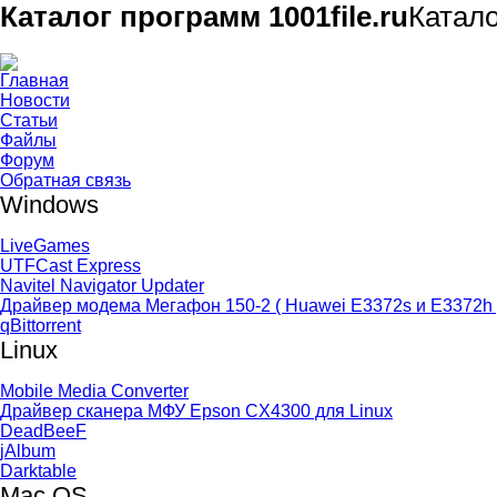
Каталог программ 1001file.ru
Катал
Главная
Новости
Статьи
Файлы
Форум
Обратная связь
Windows
LiveGames
UTFCast Express
Navitel Navigator Updater
Драйвер модема Мегафон 150-2 ( Huawei E3372s и E3372h 
qBittorrent
Linux
Mobile Media Converter
Драйвер сканера МФУ Epson CX4300 для Linux
DeadBeeF
jAlbum
Darktable
Mac OS