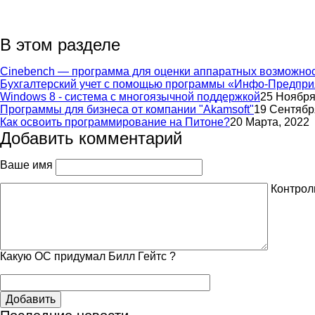
В этом разделе
Cinebench — программа для оценки аппаратных возможно
Бухгалтерский учет с помощью программы «Инфо-Предпри
Windows 8 - система с многоязычной поддержкой
25 Ноября
Программы для бизнеса от компании "Akamsoft"
19 Сентябр
Как освоить программирование на Питоне?
20 Марта, 2022
Добавить комментарий
Ваше имя
Контрол
Какую ОС придумал Билл Гейтс ?
Добавить