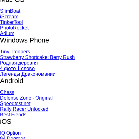
SlimBoat
iScream
TinkerTool
PhotoRocket
Adium
Windows Phone
Tiny Troopers
Strawberry Shortcake: Berry Rush
Родная деревня
4 фото 1 слово
Легенды Дракономании
Android
Chess
Defense Zone - Original
Speedtest.net
Rally Racer Unlocked
Best Fiends
iOS
IQ Option
94 Degrees