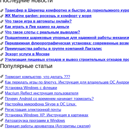
Последние новости
Трансфер в Шерегеш комфортно и быстро до горнолыжного куро
✐
ЖК Marine garden: роскошь и комфорт у моря
✐
Что такое игра в автоматы онлайн?
✐
Как играть в Лев казино на деньги
✐
Что такое слоты с реальным выводом?
✐
Подшипники шариковые упорные для надежной работы механиз
✐
Передвижная флюорографическая установка: современные воз
✐
Преимущества работы в группе компаний Лакталис
✐
Эскорт услуги в Москве
✐
Утилизация пищевых отходов и вывоз строительных отходов пр
✐
Популярные статьи
✐
Тормозит компьютер, что делать ???
✐
Как передать игры по блютуз. Инструкция для владельцев ОС Андрои
✐
Установка Windows с флешки
✐
Macrium Reflect инструкция пользователя
✐
Почему Android со временем начинает тормозить?
✐
Настройка микрофона Skype в ОС Linux.
✐
Регистрация электронной почты
✐
Установка Windows XP. Инструкция в картинках
✐
Автозагрузка программ в Windows
✐
Принцип работы архиватора (Алгоритмы сжатия)