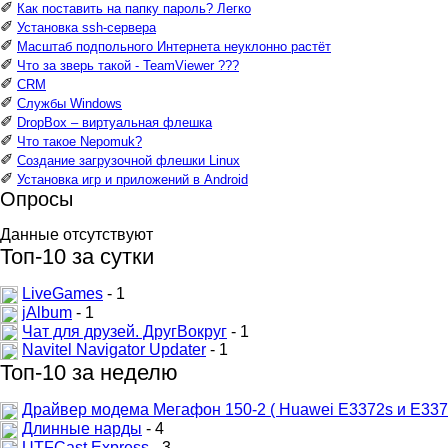
✐
Как поставить на папку пароль? Легко
✐
Установка ssh-сервера
✐
Масштаб подпольного Интернета неуклонно растёт
✐
Что за зверь такой - TeamViewer ???
✐
CRM
✐
Службы Windows
✐
DropBox – виртуальная флешка
✐
Что такое Nepomuk?
✐
Создание загрузочной флешки Linux
✐
Установка игр и приложений в Android
Опросы
Данные отсутствуют
Топ-10 за сутки
LiveGames
- 1
jAlbum
- 1
Чат для друзей. ДругВокруг
- 1
Navitel Navigator Updater
- 1
Топ-10 за неделю
Драйвер модема Мегафон 150-2 ( Huawei E3372s и E337
Длинные нарды
- 4
UTFCast Express
- 3