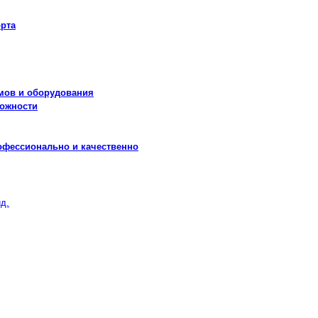
рта
мов и оборудования
можности
офессионально и качественно
д.