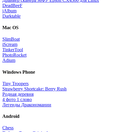
Драйвер сканера МФУ Epson CX4300 для Linux
DeadBeeF
jAlbum
Darktable
Mac OS
SlimBoat
iScream
TinkerTool
PhotoRocket
Adium
Windows Phone
Tiny Troopers
Strawberry Shortcake: Berry Rush
Родная деревня
4 фото 1 слово
Легенды Дракономании
Android
Chess