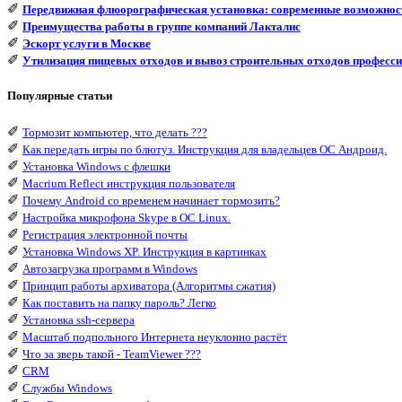
✐
Передвижная флюорографическая установка: современные возможнос
✐
Преимущества работы в группе компаний Лакталис
✐
Эскорт услуги в Москве
✐
Утилизация пищевых отходов и вывоз строительных отходов професси
Популярные статьи
✐
Тормозит компьютер, что делать ???
✐
Как передать игры по блютуз. Инструкция для владельцев ОС Андроид.
✐
Установка Windows с флешки
✐
Macrium Reflect инструкция пользователя
✐
Почему Android со временем начинает тормозить?
✐
Настройка микрофона Skype в ОС Linux.
✐
Регистрация электронной почты
✐
Установка Windows XP. Инструкция в картинках
✐
Автозагрузка программ в Windows
✐
Принцип работы архиватора (Алгоритмы сжатия)
✐
Как поставить на папку пароль? Легко
✐
Установка ssh-сервера
✐
Масштаб подпольного Интернета неуклонно растёт
✐
Что за зверь такой - TeamViewer ???
✐
CRM
✐
Службы Windows