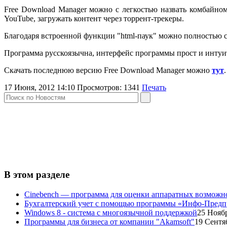
Free Download Manager можно с легкостью назвать комбайно
YouTube, загружать контент через торрент-трекеры.
Благодаря встроенной функции "html-паук" можно полностью ск
Программа русскоязычна, интерфейс программы прост и интуит
Скачать последнюю версию Free Download Manager можно
тут
.
17 Июня, 2012 14:10
Просмотров:
1341
Печать
В этом разделе
Cinebench — программа для оценки аппаратных возможн
Бухгалтерский учет с помощью программы «Инфо-Предп
Windows 8 - система с многоязычной поддержкой
25 Ноябр
Программы для бизнеса от компании "Akamsoft"
19 Сентя