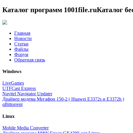
Каталог программ 1001file.ru
Каталог б
Главная
Новости
Статьи
Файлы
Форум
Обратная связь
Windows
LiveGames
UTFCast Express
Navitel Navigator Updater
Драйвер модема Мегафон 150-2 ( Huawei E3372s и E3372h )
qBittorrent
Linux
Mobile Media Converter