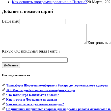
Как освоить программирование на Питоне?
20 Марта, 202
Добавить комментарий
Ваше имя
Контрольный
Какую ОС придумал Билл Гейтс ?
Добавить
Последние новости
✐
Трансфер в Шерегеш комфортно и быстро до горнолыжного курорта
✐
ЖК Marine garden: роскошь и комфорт у моря
✐
Что такое игра в автоматы онлайн?
✐
Как играть в Лев казино на деньги
✐
Что такое слоты с реальным выводом?
✐
Подшипники шариковые упорные для надежной работы механизмов и 