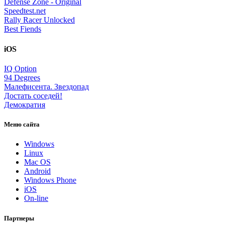
Defense Zone - Original
Speedtest.net
Rally Racer Unlocked
Best Fiends
iOS
IQ Option
94 Degrees
Малефисента. Звездопад
Достать соседей!
Демократия
Меню сайта
Windows
Linux
Mac OS
Android
Windows Phone
iOS
On-line
Партнеры