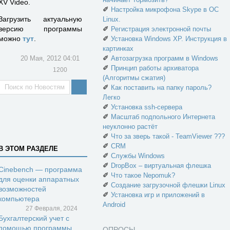
XV Video.
✐
Настройка микрофона Skype в ОС
Загрузить актуальную
Linux.
версию программы
✐
Регистрация электронной почты
можно
тут
.
✐
Установка Windows XP. Инструкция в
картинках
✐
20 Мая, 2012 04:01
Автозагрузка программ в Windows
✐
Принцип работы архиватора
1200
(Алгоритмы сжатия)
✐
Как поставить на папку пароль?
Легко
✐
Установка ssh-сервера
✐
Масштаб подпольного Интернета
неуклонно растёт
✐
Что за зверь такой - TeamViewer ???
✐
CRM
В ЭТОМ РАЗДЕЛЕ
✐
Службы Windows
✐
DropBox – виртуальная флешка
Cinebench — программа
✐
Что такое Nepomuk?
для оценки аппаратных
✐
Создание загрузочной флешки Linux
возможностей
✐
Установка игр и приложений в
компьютера
Android
27 Февраля, 2024
Бухгалтерский учет с
помощью программы
ОПРОСЫ