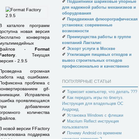
✐
Подшипники шариковые упорные
для надежной работы механизмов и
оборудования
✐
Передвижная флюорографическая
установка: современные
В каталоге программ
возможности
доступна новая версия
✐
Преимущества работы в группе
бесплатно конвертера
компаний Лакталис
мультимедийных
✐
Эскорт услуги в Москве
файлов -
Format
✐
Утилизация пищевых отходов и
Factory
. Текущая
вывоз строительных отходов
версия - 2.9.5
профессионально и качественно
Проведена огромная
работа над ошибками.
ПОПУЛЯРНЫЕ СТАТЬИ
Пофиксена проблема с
конвертированием gif-
✐
Тормозит компьютер, что делать ???
анимации. Исправлена
✐
Как передать игры по блютуз.
ошибка проявляющаяся
Инструкция для владельцев ОС
при добавлении
Андроид.
огромного количества
✐
Установка Windows с флешки
файлов.
✐
Macrium Reflect инструкция
пользователя
В новой версии FFactory
✐
Почему Android со временем
реализована поддержка
начинает тормозить?