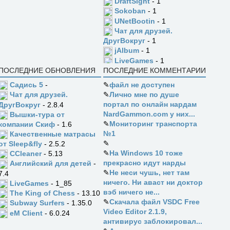
DraftSight
- 1
Sokoban
- 1
UNetBootin
- 1
Чат для друзей.
ДругВокруг
- 1
jAlbum
- 1
LiveGames
- 1
ПОСЛЕДНИЕ ОБНОВЛЕНИЯ
ПОСЛЕДНИЕ КОММЕНТАРИИ
Садись 5
-
✎
файл не доступен
✎
Лично мне по душе
Чат для друзей.
портал по онлайн нардам
ДругВокруг
- 2.8.4
NardGammon.com у них...
Вышки-тура от
✎
Мониторинг транспорта
компании Скиф
- 1.6
№1
Качественные матрасы
✎
от Sleep&fly
- 2.5.2
✎
На Windows 10 тоже
CCleaner
- 5.13
прекрасно идут нарды
Английский для детей
-
✎
Не неси чушь, нет там
7.4
ничего. Ни аваст ни доктор
LiveGames
- 1_85
вэб ничего не...
The King of Chess
- 13.10
✎
Скачала файл VSDC Free
Subway Surfers
- 1.35.0
Video Editor 2.1.9,
eM Client
- 6.0.24
антивирус заблокировал...